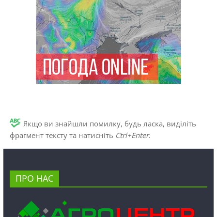
Якщо ви знайшли помилку, будь ласка, виділіть
фрагмент тексту та натисніть
Ctrl+Enter
.
ПРО НАС