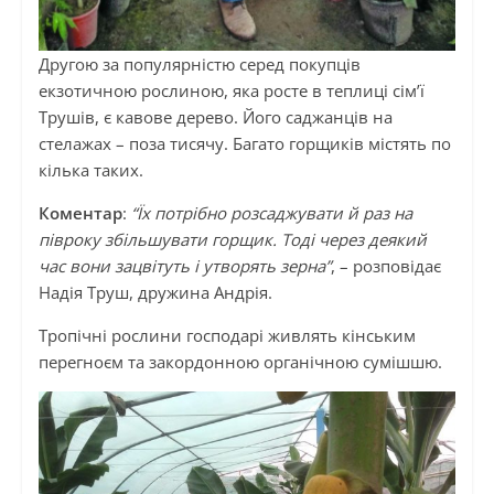
Другою за популярністю серед покупців
екзотичною рослиною, яка росте в теплиці сім’ї
Трушів, є кавове дерево. Його саджанців на
стелажах – поза тисячу. Багато горщиків містять по
кілька таких.
Коментар
:
“Їх потрібно розсаджувати й раз на
півроку збільшувати горщик. Тоді через деякий
час вони зацвітуть і утворять зерна”
, – розповідає
Надія Труш, дружина Андрія.
Тропічні рослини господарі живлять кінським
перегноєм та закордонною органічною сумішшю.