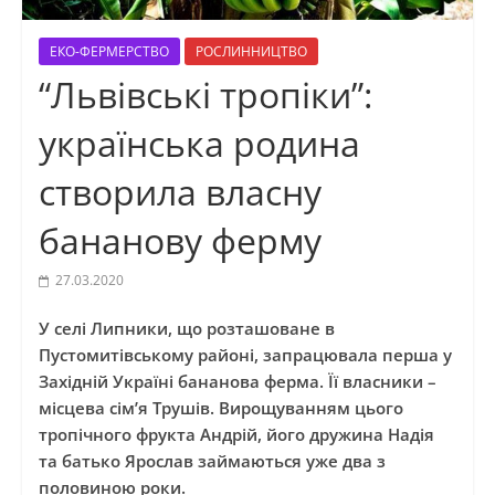
ЕКО-ФЕРМЕРСТВО
РОСЛИННИЦТВО
“Львівські тропіки”:
українська родина
створила власну
бананову ферму
27.03.2020
У селі Липники, що розташоване в
Пустомитівському районі, запрацювала перша у
Західній Україні бананова ферма. Її власники –
місцева сім’я Трушів. Вирощуванням цього
тропічного фрукта Андрій, його дружина Надія
та батько Ярослав займаються уже два з
половиною роки.