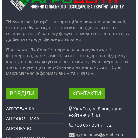
“News Агро-Центр”
– інформаційне видання для людей,
які хочуть бути в курсі основних трендів сільського
господарства. У нашому фокусі знаходяться, перш за все,
дрібні та середні фермери України.
Програма
“Ля Село”
створена для популяризації
фермерства, адже саме сільське господарство підтримує
країну на шляху до успішного розвитку. Наші журналісти
зроблять усе, щоб перебування на нашому сайті було
максимально інформативним та цікавим.
РОЗДІЛИ
КОНТАКТИ
АГРОТЕХНІКА
Україна, м. Рівне, пров.
Робітничий, 6а
АГРОПОЛІТИКА
+38 067 364 71 72
АГРОПРАВО
agroc.news@gmail.com