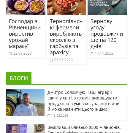
Господар з
Тернопільсь
Зернову
Рівненщини
кі фермери
угоду
виростив
виробляють
продовжили
урожай
екоолію з
ще на 120
маракуї
гарбузів та
днів
арахісу
22.09.2020
17.11.2022
07.07.2020
БЛОГИ
Дмитро Соломчук: Наші аграрії
єдині у світі, хто вміє вирощувати
продукцію в умовах сучасної війни
й може навчити цього інших
13.02.2026
Виділивши близько $500 мільйонів,
Говард Баффет надалі залишається