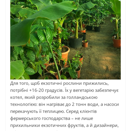
Для того, щоб екзотичні рослини прижились,
потрібні +16-20 градусів. Їх у вегетарію забезпечує
котел, який розробили за голландською
технологією: він нагріває до 2 тонн води, а насоси
перекачують її теплицею. Серед клієнтів
фермерського господарства – не лише
прихильники екзотичних фруктів, а й дизайнери,