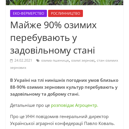
ЕКО-ФЕРМЕРСТВО
РОСЛИННИЦТВО
Майже 90% озимих
перебувають у
задовільному стані
,
,
24.02.2021
озима пшениця
озимі зернові
стан озимих
зернових
В Україні на тлі нинішніх погодних умов близько
88-90% озимих зернових культур перебувають у
задовільному та доброму стані.
Детальніше про це
розповідає Агроцентр.
Про це УНН повідомив генеральний директор
Української аграрної конфедерації Павло Коваль.