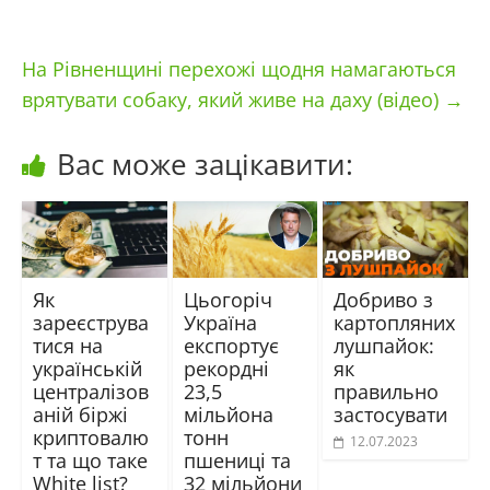
На Рівненщині перехожі щодня намагаються
врятувати собаку, який живе на даху (відео)
→
Вас може зацікавити:
Як
Цьогоріч
Добриво з
зареєструва
Україна
картопляних
тися на
експортує
лушпайок:
українській
рекордні
як
централізов
23,5
правильно
аній біржі
мільйона
застосувати
криптовалю
тонн
12.07.2023
т та що таке
пшениці та
White list?
32 мільйони