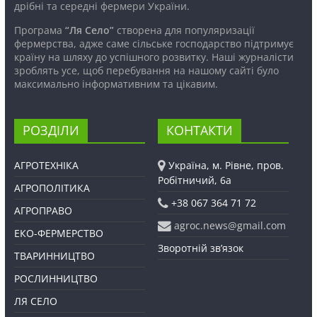
дрібні та середні фермери України.
Програма
“Ля Село”
створена для популяризації
фермерства, адже саме сільське господарство підтримує
країну на шляху до успішного розвитку. Наші журналісти
зроблять усе, щоб перебування на нашому сайті було
максимально інформативним та цікавим.
РОЗДІЛИ
КОНТАКТИ
АГРОТЕХНІКА
Україна, м. Рівне, пров.
Робітничий, 6а
АГРОПОЛІТИКА
+38 067 364 71 72
АГРОПРАВО
agroc.news@gmail.com
ЕКО-ФЕРМЕРСТВО
Зворотній зв’язок
ТВАРИННИЦТВО
РОСЛИННИЦТВО
ЛЯ СЕЛО