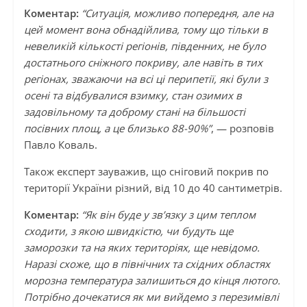
Коментар:
“Ситуація, можливо попередня, але на
цей момент вона обнадійлива, тому що тільки в
невеликій кількості регіонів, південних, не було
достатнього сніжного покриву, але навіть в тих
регіонах, зважаючи на всі ці перипетії, які були з
осені та відбувалися взимку, стан озимих в
задовільному та доброму стані на більшості
посівних площ, а це близько 88-90%”
, — розповів
Павло Коваль.
Також експерт зауважив, що сніговий покрив по
території України різний, від 10 до 40 сантиметрів.
Коментар:
“Як він буде у зв’язку з цим теплом
сходити, з якою швидкістю, чи будуть ще
заморозки та на яких територіях, ще невідомо.
Наразі схоже, що в північних та східних областях
морозна температура залишиться до кінця лютого.
Потрібно дочекатися як ми вийдемо з перезимівлі