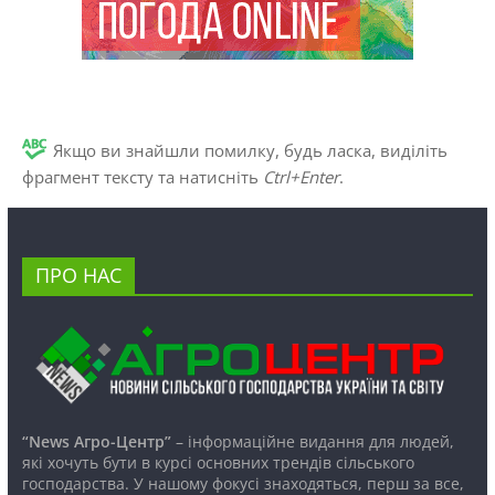
Якщо ви знайшли помилку, будь ласка, виділіть
фрагмент тексту та натисніть
Ctrl+Enter
.
ПРО НАС
“News Агро-Центр”
– інформаційне видання для людей,
які хочуть бути в курсі основних трендів сільського
господарства. У нашому фокусі знаходяться, перш за все,