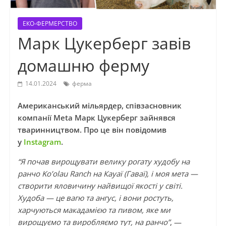
ЕКО-ФЕРМЕРСТВО
Марк Цукерберг завів
домашню ферму
14.01.2024
ферма
Американський мільярдер, співзасновник
компанії Meta Марк Цукерберг зайнявся
тваринництвом. Про це він повідомив
у
Instagram
.
“Я почав вирощувати велику рогату худобу на
ранчо Ko’olau Ranch на Кауаї (Гаваї), і моя мета —
створити яловичину найвищої якості у світі.
Худоба — це вагю та ангус, і вони ростуть,
харчуються макадамією та пивом, яке ми
вирощуємо та виробляємо тут, на ранчо”
, —