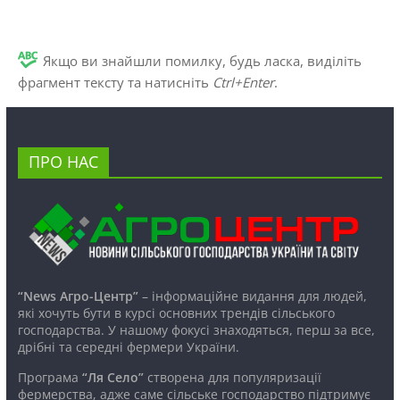
Якщо ви знайшли помилку, будь ласка, виділіть
фрагмент тексту та натисніть
Ctrl+Enter
.
ПРО НАС
“News Агро-Центр”
– інформаційне видання для людей,
які хочуть бути в курсі основних трендів сільського
господарства. У нашому фокусі знаходяться, перш за все,
дрібні та середні фермери України.
Програма
“Ля Село”
створена для популяризації
фермерства, адже саме сільське господарство підтримує