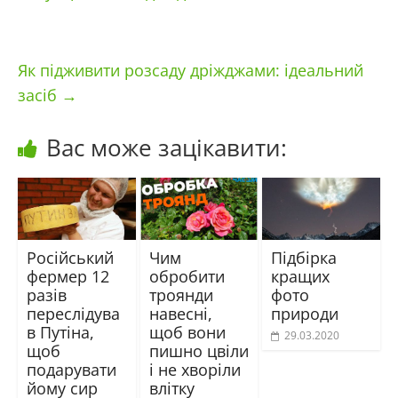
Як підживити розсаду дріжджами: ідеальний
засіб
→
Вас може зацікавити:
Російський
Чим
Підбірка
фермер 12
обробити
кращих
разів
троянди
фото
переслідува
навесні,
природи
в Путіна,
щоб вони
29.03.2020
щоб
пишно цвіли
подарувати
і не хворіли
йому сир
влітку