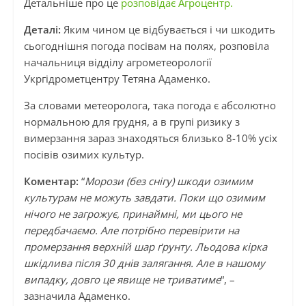
Детальніше про це
розповідає Агроцентр.
Деталі:
Яким чином це відбувається і чи шкодить
сьогоднішня погода посівам на полях, розповіла
начальниця відділу агрометеорології
Укргідрометцентру Тетяна Адаменко.
За словами метеоролога, така погода є абсолютно
нормальною для грудня, а в групі ризику з
вимерзання зараз знаходяться близько 8-10% усіх
посівів озимих культур.
Коментар:
“
Морози (без снігу) шкоди озимим
культурам не можуть завдати. Поки що озимим
нічого не загрожує, принаймні, ми цього не
передбачаємо. Але потрібно перевірити на
промерзання верхній шар ґрунту. Льодова кірка
шкідлива після 30 днів залягання. Але в нашому
випадку, довго це явище не триватиме
“, –
зазначила Адаменко.