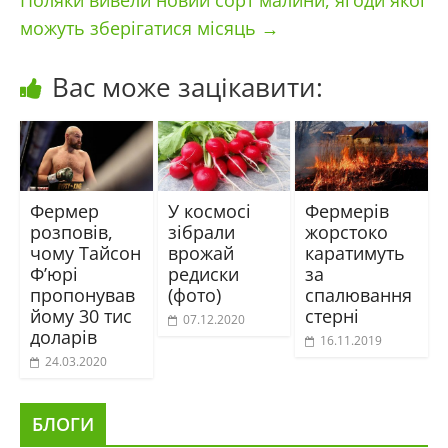
Поляки вивели новий сорт малини, ягоди якої
можуть зберігатися місяць
→
Вас може зацікавити:
Фермер
У космосі
Фермерів
розповів,
зібрали
жорстоко
чому Тайсон
врожай
каратимуть
Ф’юрі
редиски
за
пропонував
(фото)
спалювання
йому 30 тис
стерні
07.12.2020
доларів
16.11.2019
24.03.2020
БЛОГИ