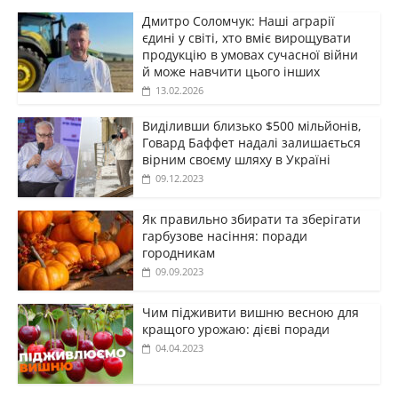
Дмитро Соломчук: Наші аграрії
єдині у світі, хто вміє вирощувати
продукцію в умовах сучасної війни
й може навчити цього інших
13.02.2026
Виділивши близько $500 мільйонів,
Говард Баффет надалі залишається
вірним своєму шляху в Україні
09.12.2023
Як правильно збирати та зберігати
гарбузове насіння: поради
городникам
09.09.2023
Чим підживити вишню весною для
кращого урожаю: дієві поради
04.04.2023