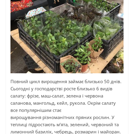
Повний цикл вирощення займає близько 50 днів.
Сьогодні у господарстві росте близько 6 видів
салату: фрізе, маш-салат, зелена і червона
саланова, мангольд, кейл, рукола. Окрім салату
все популярнішим стає
вирощування різноманітних пряних рослин. У
теплиці підростають м’ята, зелений, червоний та
лимонний базилік, чебрець, розмарин і майоран.