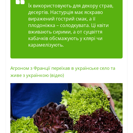
Їх використовують для декору страв,
десертів. Настурція має яскраво
виражений гострий смак, а її
плодоніжка – солодкувата. Ці квіти
вживають сирими, а от суцвіття
кабачків обсмажують у клярі чи
карамелізують.
Агроном з Франції переїхав в українське село та
живе з українкою (відео)