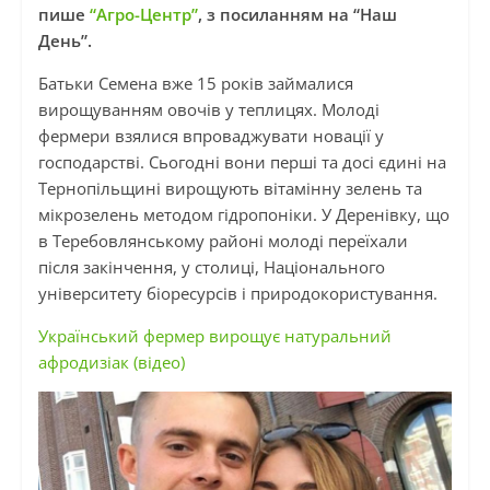
пише
“Агро-Центр”
, з посиланням на “Наш
День”.
Батьки Семена вже 15 років займалися
вирощуванням овочів у теплицях. Молоді
фермери взялися впроваджувати новації у
господарстві. Сьогодні вони перші та досі єдині на
Тернопільщині вирощують вітамінну зелень та
мікрозелень методом гідропоніки. У Деренівку, що
в Теребовлянському районі молоді переїхали
після закінчення, у столиці, Національного
університету біоресурсів і природокористування.
Український фермер вирощує натуральний
афродизіак (відео)