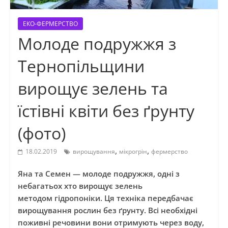
ЕКО-ФЕРМЕРСТВО
Молоде подружжя з
Тернопільщини
вирощує зелень та
їстівні квіти без ґрунту
(фото)
,
,
18.02.2019
вирощування
мікрогрін
фермерство
Яна та Семен — молоде подружжя, одні з
небагатьох хто вирощує зелень
методом гідропоніки. Ця техніка передбачає
вирощування рослин без ґрунту. Всі необхідні
поживні речовини вони отримують через воду,