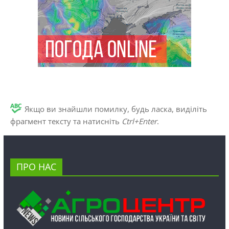
Якщо ви знайшли помилку, будь ласка, виділіть
фрагмент тексту та натисніть
Ctrl+Enter
.
ПРО НАС