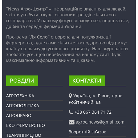
“News Агро-Центр”
– інформаційне видання для людей,
які хочуть бути в курсі основних трендів сільського
господарства. У нашому фокусі знаходяться, перш за все,
дрібні та середні фермери України.
Програма
“Ля Село”
створена для популяризації
фермерства, адже саме сільське господарство підтримує
країну на шляху до успішного розвитку. Наші журналісти
зроблять усе, щоб перебування на нашому сайті було
максимально інформативним та цікавим.
РОЗДІЛИ
КОНТАКТИ
АГРОТЕХНІКА
Україна, м. Рівне, пров.
Робітничий, 6а
АГРОПОЛІТИКА
+38 067 364 71 72
АГРОПРАВО
agroc.news@gmail.com
ЕКО-ФЕРМЕРСТВО
Зворотній зв’язок
ТВАРИННИЦТВО