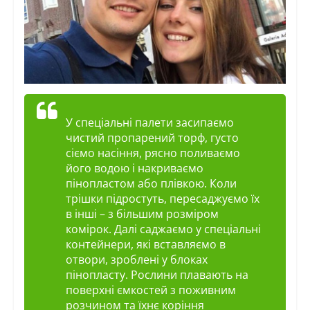
У спеціальні палети засипаємо
чистий пропарений торф, густо
сіємо насіння, рясно поливаємо
його водою і накриваємо
пінопластом або плівкою. Коли
трішки підростуть, пересаджуємо їх
в інші – з більшим розміром
комірок. Далі саджаємо у спеціальні
контейнери, які вставляємо в
отвори, зроблені у блоках
пінопласту. Рослини плавають на
поверхні ємкостей з поживним
розчином та їхнє коріння