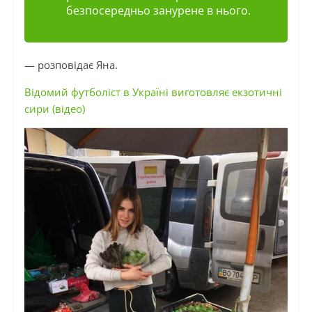
безпосередньо занурене в нього.
— розповідає Яна.
Відомий футболіст в Україні виготовляє екзотичні
сири (відео)