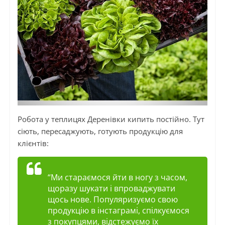
Робота у теплицях Деренівки кипить постійно. Тут
сіють, пересаджують, готують продукцію для
клієнтів:
“Ми стараємося йти в ногу з часом,
щоразу шукати і впроваджувати
щось нове. Популяризуємо свою
продукцію в інстаграмі, спілкуємося
з покупцями, відстежуємо їх