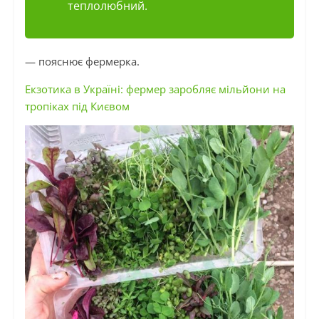
теплолюбний.
— пояснює фермерка.
Екзотика в Україні: фермер заробляє мільйони на
тропіках під Києвом