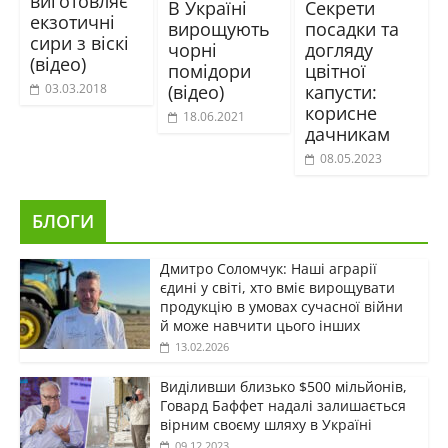
виготовляє
В Україні
Секрети
екзотичні
вирощують
посадки та
сири з віскі
чорні
догляду
(відео)
помідори
цвітної
(відео)
капусти:
03.03.2018
корисне
18.06.2021
дачникам
08.05.2023
БЛОГИ
Дмитро Соломчук: Наші аграрії
єдині у світі, хто вміє вирощувати
продукцію в умовах сучасної війни
й може навчити цього інших
13.02.2026
Виділивши близько $500 мільйонів,
Говард Баффет надалі залишається
вірним своєму шляху в Україні
09.12.2023