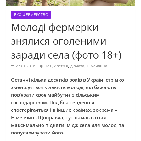
ЕКО-ФЕРМЕРСТВО
Молоді фермерки
знялися оголеними
заради села (фото 18+)
,
,
,
27.01.2018
18+
Австрія
дівчата
Німеччина
Останні кілька десятків років в Україні стрімко
зменшується кількість молоді, які бажають
пов’язати своє майбутнє з сільським
господарством. Подібна тенденція
спостерігається і в інших країнах, зокрема –
Німеччині. Щоправда, тут намагаються
максимально підняти імідж села для молоді та
популяризувати його.