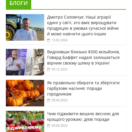
БЛОГИ
Дмитро Соломчук: Наші аграрії
єдині у світі, хто вміє вирощувати
продукцію в умовах сучасної війни
й може навчити цього інших
13.02.2026
Виділивши близько $500 мільйонів,
Говард Баффет надалі залишається
вірним своєму шляху в Україні
09.12.2023
Як правильно збирати та зберігати
гарбузове насіння: поради
городникам
09.09.2023
Чим підживити вишню весною для
кращого урожаю: дієві поради
04.04.2023