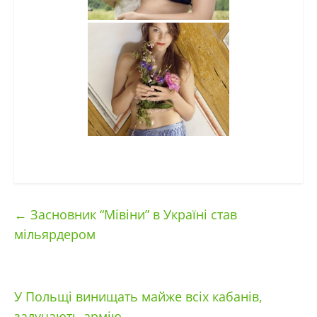
←
Засновник “Мівіни” в Україні став
мільярдером
У Польщі винищать майже всіх кабанів,
залучають армію
→