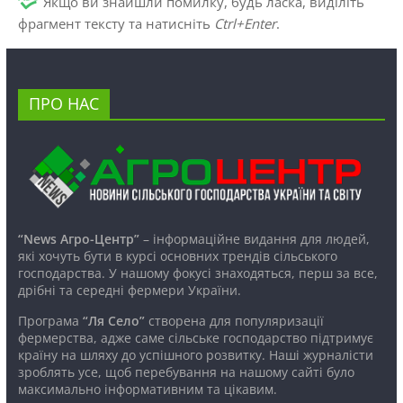
Якщо ви знайшли помилку, будь ласка, виділіть
фрагмент тексту та натисніть
Ctrl+Enter
.
ПРО НАС
“News Агро-Центр”
– інформаційне видання для людей,
які хочуть бути в курсі основних трендів сільського
господарства. У нашому фокусі знаходяться, перш за все,
дрібні та середні фермери України.
Програма
“Ля Село”
створена для популяризації
фермерства, адже саме сільське господарство підтримує
країну на шляху до успішного розвитку. Наші журналісти
зроблять усе, щоб перебування на нашому сайті було
максимально інформативним та цікавим.