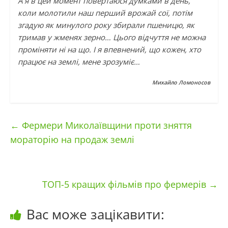
А я в цей момент повертаюся думками в день,
коли молотили наш перший врожай сої, потім
згадую як минулого року збирали пшеницю, як
тримав у жменях зерно… Цього відчуття не можна
проміняти ні на що. І я впевнений, що кожен, хто
працює на землі, мене зрозуміє…
Михайло Ломоносов
←
Фермери Миколаївщини проти зняття
мораторію на продаж землі
ТОП-5 кращих фільмів про фермерів
→
Вас може зацікавити: