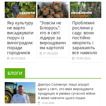
Яку культуру
“Зовсім не
Проблемні
не варто
Білорусь”:
рослини у
висаджувати
хто в світі
саду: вони
поруч із
лідирує за
постійно
виноградом:
вирощуванн
хворіють і
поради
ям картоплі
заражають
городників
все навколо
01.09.2020
04.10.2023
19.09.2023
БЛОГИ
Дмитро Соломчук: Наші аграрії
єдині у світі, хто вміє вирощувати
продукцію в умовах сучасної війни
й може навчити цього інших
13.02.2026