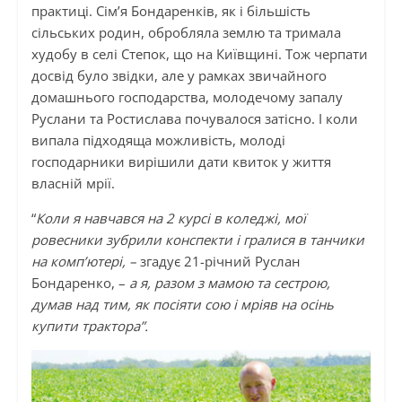
практиці. Сім’я Бондаренків, як і більшість
сільських родин, обробляла землю та тримала
худобу в селі Степок, що на Київщині. Тож черпати
досвід було звідки, але у рамках звичайного
домашнього господарства, молодечому запалу
Руслани та Ростислава почувалося затісно. І коли
випала підходяща можливість, молоді
господарники вирішили дати квиток у життя
власній мрії.
“
Коли я навчався на 2 курсі в коледжі, мої
ровесники зубрили конспекти і гралися в танчики
на комп’ютері, –
згадує 21-річний Руслан
Бондаренко, –
а я, разом з мамою та сестрою,
думав над тим, як посіяти сою і мріяв на осінь
купити трактора”.