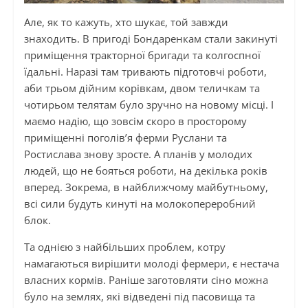
Але, як то кажуть, хто шукає, той завжди
знаходить. В пригоді Бондаренкам стали закинуті
приміщення тракторної бригади та колгоспної
їдальні. Наразі там тривають підготовчі роботи,
аби трьом дійним корівкам, двом теличкам та
чотирьом телятам було зручно на новому місці. І
маємо надію, що зовсім скоро в просторому
приміщенні поголів’я ферми Руслани та
Ростислава знову зросте. А планів у молодих
людей, що не бояться роботи, на декілька років
вперед. Зокрема, в найближчому майбутньому,
всі сили будуть кинуті на молокопереробний
блок.
Та однією з найбільших проблем, котру
намагаються вирішити молоді фермери, є нестача
власних кормів. Раніше заготовляти сіно можна
було на землях, які відведені під пасовища та