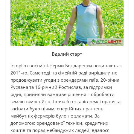
Вдалий старт
Історію своєї міні-ферми Бондаренки починають з
2011-го. Саме тоді на сімейній раді вирішили не
продовжувати угоди з орендарями паїв. 20-річна
Руслана та 16-річний Ростислав, за підтримки
рідні, прийняли важливе рішення – обробляти
землю самостійно. І хоча 6 гектарів землі орати та
засівати було нічим, енергійних прагнень
майбутніх фермерів було не зламати. За
допомогою орендованої техніки, кредитних
коштів та порад небайдужих людей, вдалося