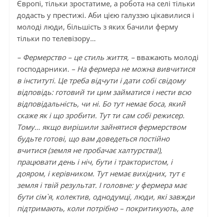
Європі, тільки зростатиме, а робота на селі тільки
додасть у престижі. Аби цією галуззю цікавилися і
молоді люди, більшість з яких бачили ферму
тільки по телевізору…
– Фермерство – це стиль життя, –
вважають молоді
господарники.
– На фермера не можна вивчитися
в інституті. Це треба відчути і дати собі свідому
відповідь: готовий ти цим займатися і нести всю
відповідальність, чи ні. Бо тут немає боса, який
скаже як і що зробити. Тут ти сам собі режисер.
Тому… якщо вирішили зайнятися фермерством
будьте готові, що вам доведеться постійно
вчитися (земля не пробачає халтурства!),
працювати день і ніч, бути і трактористом, і
дояром, і керівником. Тут немає вихідних, тут є
земля і твій результат. І головне: у фермера має
бути сім`я, колектив, однодумці, люди, які завжди
підтримають, коли потрібно – покритикують, але