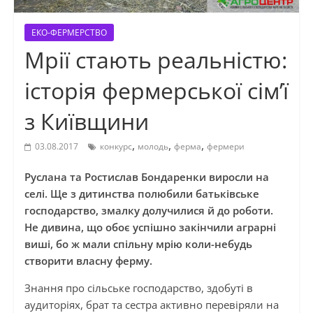
ЕКО-ФЕРМЕРСТВО
Мрії стають реальністю:
історія фермерської сім’ї
з Київщини
,
,
,
03.08.2017
конкурс
молодь
ферма
фермери
Руслана та Ростислав Бондаренки виросли на
селі. Ще з дитинства полюбили батьківське
господарство, змалку долучилися й до роботи.
Не дивина, що обоє успішно закінчили аграрні
виші, бо ж мали спільну мрію коли-небудь
створити власну ферму.
Знання про сільське господарство, здобуті в
аудиторіях, брат та сестра активно перевіряли на