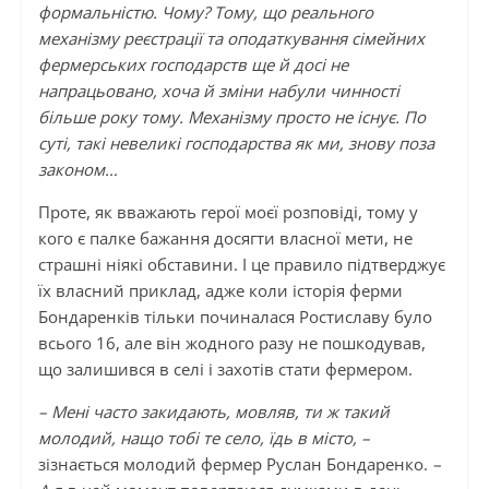
формальністю. Чому? Тому, що реального
механізму реєстрації та оподаткування сімейних
фермерських господарств ще й досі не
напрацьовано, хоча й зміни набули чинності
більше року тому. Механізму просто не існує. По
суті, такі невеликі господарства як ми, знову поза
законом…
Проте, як вважають герої моєї розповіді, тому у
кого є палке бажання досягти власної мети, не
страшні ніякі обставини. І це правило підтверджує
їх власний приклад, адже коли історія ферми
Бондаренків тільки починалася Ростиславу було
всього 16, але він жодного разу не пошкодував,
що залишився в селі і захотів стати фермером.
– Мені часто закидають, мовляв, ти ж такий
молодий, нащо тобі те село, їдь в місто, –
зізнається молодий фермер Руслан Бондаренко.
–