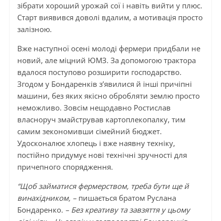
зібрати хороший урожай сої і навіть вийти у плюс.
Старт виявився доволі вдалим, а мотивація просто
залізною.
Вже наступної осені молоді фермери придбали не
новий, але міцний ЮМЗ. За допомогою трактора
вдалося поступово розширити господарство.
Згодом у Бондаренків з’явилися й інші причіпні
машини, без яких якісно обробляти землю просто
неможливо. Зовсім нещодавно Ростислав
власноруч змайстрував картоплекопалку, тим
самим зекономивши сімейний бюджет.
Удосконалює хлопець і вже наявну техніку,
постійно придумує нові технічні зручності для
причепного спорядження.
“Щоб займатися фермерством, треба бути ще й
винахідником, –
пишається братом Руслана
Бондаренко.
– Без креативу та завзяття у цьому