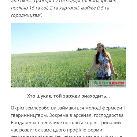
ділі ніяк… Цьогоріч у господарстві Бондаренків
посіяно 15 га сої, 2 га картоплі, майже 0,5 га
городництва”.
Хто шукає, той завжди знаходить…
Окрім землеробства займаються молоді фермери і
тваринництвом. Зокрема в арсеналі господарства
Бондаренків невелике поголів’я корів. Тривалий
час розвиток саме цього профілю ферми
стримувала відсутність підходящого приміщення