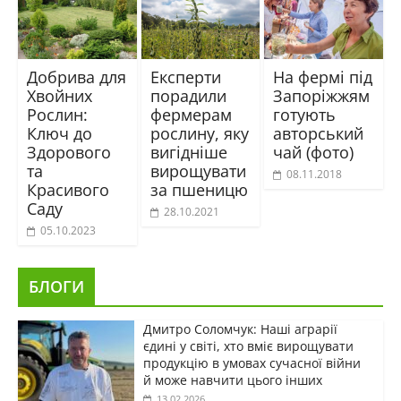
Добрива для
Експерти
На фермі під
Хвойних
порадили
Запоріжжям
Рослин:
фермерам
готують
Ключ до
рослину, яку
авторський
Здорового
вигідніше
чай (фото)
та
вирощувати
08.11.2018
Красивого
за пшеницю
Саду
28.10.2021
05.10.2023
БЛОГИ
Дмитро Соломчук: Наші аграрії
єдині у світі, хто вміє вирощувати
продукцію в умовах сучасної війни
й може навчити цього інших
13.02.2026