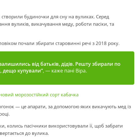
а створили будиночки для сну на вуликах. Серед
вання вуликів, викачування меду, роботи пасіки, та
ловіком почали збирати старовинні речі з 2018 року.
залишились від батьків, дідів. Решту збирали по
чі, дещо купували”
, — каже пані Віра.
новий морозостійкий сорт кабачка
огонок — це апарати, за допомогою яких викачують мед із
році.
ки, колись пасічники використовували її, щоб забрати
овертається до вулика.