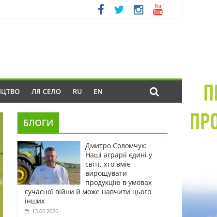
ИЦТВО
ЛЯ СЕЛО
RU
EN
БЛОГИ
Дмитро Соломчук:
Наші аграрії єдині у
світі, хто вміє
вирощувати
продукцію в умовах
сучасної війни й може навчити цього
інших
13.02.2026