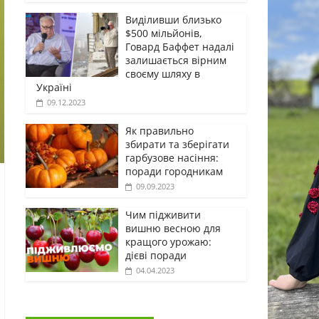
Виділивши близько
$500 мільйонів,
Говард Баффет надалі
залишається вірним
своєму шляху в
Україні
09.12.2023
Як правильно
збирати та зберігати
гарбузове насіння:
поради городникам
09.09.2023
Чим підживити
вишню весною для
кращого урожаю:
дієві поради
04.04.2023