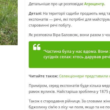
Детальніше про це розповідає
Агроцентр
.
Деталі:
На території садиби продають мед т
експонатів — речі, які потрібні для майстру
старовинні речі побуту.
Як розповіла Віра Баловсяк, вони разом з чо
“Частина була у нас вдома. Вони 
сусідніх селах: хтось дарував ре
Читайте також:
Селекціонери представили 
Приміром, серед експонатів буде кілька мед
рамок вуликів. Найстаріша зроблена у 1875 
Також є стародавня рійниця. За словами жін
бджолину сім’ю з лісу чи поля, якщо та не п