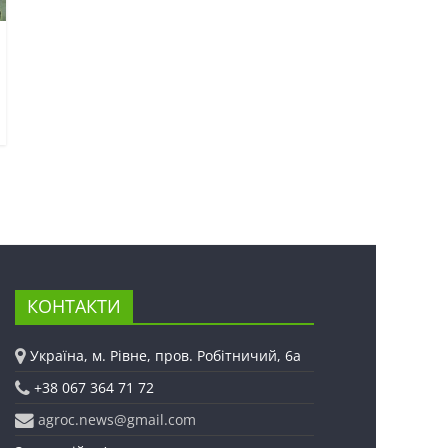
КОНТАКТИ
Україна, м. Рівне, пров. Робітничий, 6а
+38 067 364 71 72
agroc.news@gmail.com