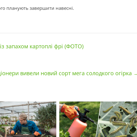
го планують завершити навесні.
з запахом картоплі фрі (ФОТО)
іонери вивели новий сорт мега солодкого огірка