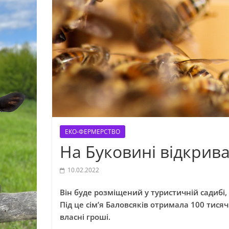
ЕКО-ФЕРМЕРСТВО
На Буковині відкрив
10.02.2022
Він буде розміщений у туристичній садибі
Під це сім’я Баловсяків отримала 100 тис
власні гроші.