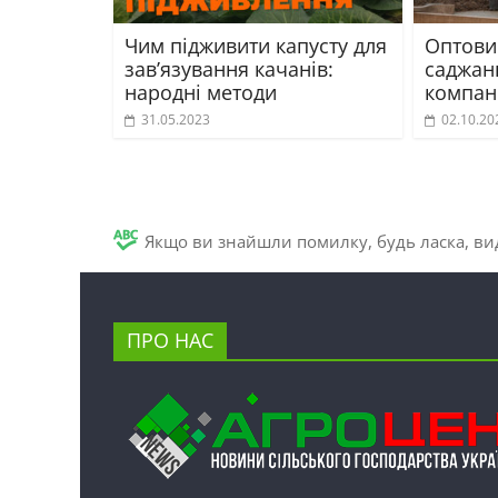
Чим підживити капусту для
Оптови
зав’язування качанів:
саджанц
народні методи
компані
31.05.2023
02.10.20
Якщо ви знайшли помилку, будь ласка, вид
ПРО НАС