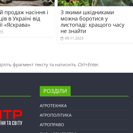
й продаж насіння і
З якими шкідниками
ів в Україні від
можна боротися у
ї «Яскрава»
листопаді: кращого часу
не знайти
25
09.11.2023
іліть фрагмент тексту та натисніть
Ctrl+Enter
.
РОЗДІЛИ
АГРОТЕХНІКА
АГРОПОЛІТИКА
АГРОПРАВО