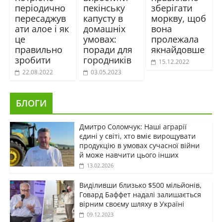
періодично
пекінську
зберігати
пересаджув
капусту в
моркву, щоб
ати алое і як
домашніх
вона
це
умовах:
пролежала
правильно
поради для
якнайдовше
зробити
городників
15.12.2022
22.08.2022
03.05.2023
БЛОГИ
Дмитро Соломчук: Наші аграрії
єдині у світі, хто вміє вирощувати
продукцію в умовах сучасної війни
й може навчити цього інших
13.02.2026
Виділивши близько $500 мільйонів,
Говард Баффет надалі залишається
вірним своєму шляху в Україні
09.12.2023