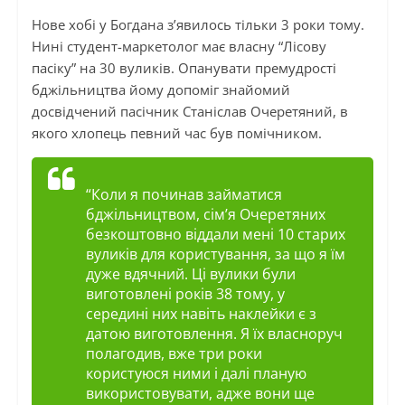
Нове хобі у Богдана з’явилось тільки 3 роки тому.
Нині студент-маркетолог має власну “Лісову
пасіку” на 30 вуликів. Опанувати премудрості
бджільництва йому допоміг знайомий
досвідчений пасічник Станіслав Очеретяний, в
якого хлопець певний час був помічником.
“Коли я починав займатися
бджільництвом, сім’я Очеретяних
безкоштовно віддали мені 10 старих
вуликів для користування, за що я їм
дуже вдячний. Ці вулики були
виготовлені років 38 тому, у
середині них навіть наклейки є з
датою виготовлення. Я їх власноруч
полагодив, вже три роки
користуюся ними і далі планую
використовувати, адже вони ще