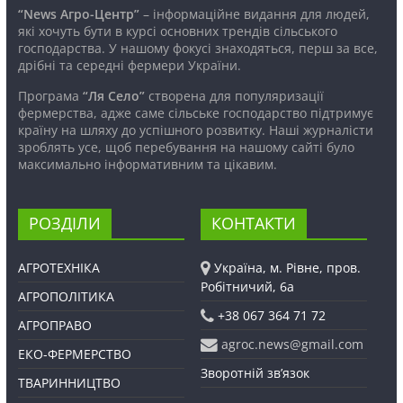
“News Агро-Центр”
– інформаційне видання для людей,
які хочуть бути в курсі основних трендів сільського
господарства. У нашому фокусі знаходяться, перш за все,
дрібні та середні фермери України.
Програма
“Ля Село”
створена для популяризації
фермерства, адже саме сільське господарство підтримує
країну на шляху до успішного розвитку. Наші журналісти
зроблять усе, щоб перебування на нашому сайті було
максимально інформативним та цікавим.
РОЗДІЛИ
КОНТАКТИ
АГРОТЕХНІКА
Україна, м. Рівне, пров.
Робітничий, 6а
АГРОПОЛІТИКА
+38 067 364 71 72
АГРОПРАВО
agroc.news@gmail.com
ЕКО-ФЕРМЕРСТВО
Зворотній зв’язок
ТВАРИННИЦТВО