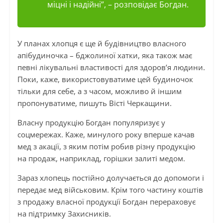
міцні і надійні”,
– розповідає Богдан.
У планах хлопця є ще й будівництво власного
апібудиночка – бджолиної хатки, яка також має
певні лікувальні властивості для здоров’я людини.
Поки, каже, використовуватиме цей будиночок
тільки для себе, а з часом, можливо й іншим
пропонуватиме, пишуть Вісті Черкащини.
Власну продукцію Богдан популяризує у
соцмережах. Каже, минулого року вперше качав
мед з акації, з яким потім робив різну продукцію
на продаж, наприклад, горішки залиті медом.
Зараз хлопець постійно долучається до допомоги і
передає мед військовим. Крім того частину коштів
з продажу власної продукції Богдан перераховує
на підтримку Захисників.