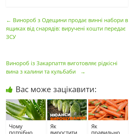
←
Винороб з Одещини продає винні набори в
ящиках від снарядів: виручені кошти передає
ЗСУ
Винороб із Закарпаття виготовляє рідкісні
вина з калини та кульбаби
→
Вас може зацікавити:
Чому
Як
Як
потрібно
виростити
правильно