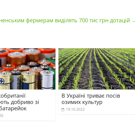
ненським фермерам виділять 700 тис грн дотацій
кобританії
В Україні триває посів
ють добриво зі
озимих культур
 батарейок
19.10.2022
20