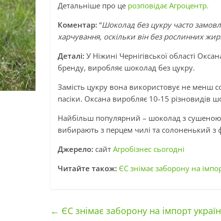
Детальніше про це
розповідає Агроцентр.
Коментар:
“
Шоколад без цукру часто замовля
харчування, оскільки він без рослинних жир
Деталі:
У Ніжині Чернігівської області Окса
бренду, виробляє шоколад без цукру.
Замість цукру вона використовує не менш со
пасіки. Оксана виробляє 10-15 різновидів шо
Найбільш популярний – шоколад з сушеною 
вибирають з перцем чилі та солоненький з 
Джерело:
сайт
Агробізнес сьогодні
Читайте також:
ЄС знімає заборону на імпо
←
ЄС знімає заборону на імпорт україн