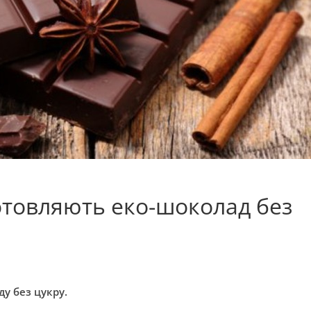
отовляють еко-шоколад без
у без цукру.