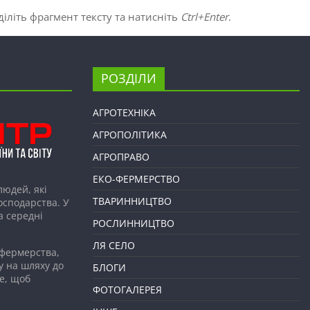
іліть фрагмент тексту та натисніть
Ctrl+Enter
.
РОЗДІЛИ
АГРОТЕХНІКА
АГРОПОЛІТИКА
АГРОПРАВО
ЕКО-ФЕРМЕРСТВО
людей, які
ТВАРИННИЦТВО
господарства. У
а середні
РОСЛИННИЦТВО
ЛЯ СЕЛО
 фермерства,
у на шляху до
БЛОГИ
е, щоб
ФОТОГАЛЕРЕЯ