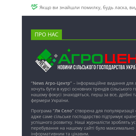
Якщо ви знайшли помилку, будь ласка, вид
ПРО НАС
“News Агро-Центр”
– інформаційне видання для 
хочуть бути в курсі основних трендів сільського 
нашому фокусі знаходяться, перш за все, дрібні т
фермери України.
Програма
“Ля Село”
створена для популяризації
адже саме сільське господарство підтримує країн
успішного розвитку. Наші журналісти зроблять ус
перебування на нашому сайті було максимально
інформативним та цікавим.