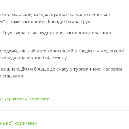
ють магазини, які орієнтуються на чисто веганське
ів
“, – каже засновниця бренду Оксана Труш.
на Труш, українська художниця, засновниця власного
лодкий, але набагато корисніший інгредієнт – мед зі своєї
коладу в залежності від сезону.
вишнею. Дітям більше до смаку з журавлиною. Чоловіки
фісташками.
рт української курятини
ської курятини