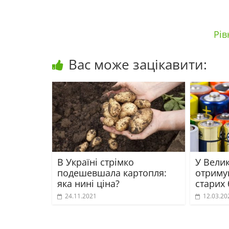
Рів
Вас може зацікавити:
В Україні стрімко
У Вели
подешевшала картопля:
отриму
яка нині ціна?
старих
24.11.2021
12.03.20