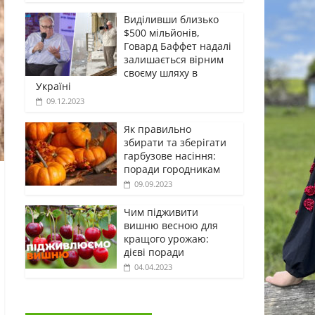
Виділивши близько
$500 мільйонів,
Говард Баффет надалі
залишається вірним
своєму шляху в
Україні
09.12.2023
Як правильно
збирати та зберігати
гарбузове насіння:
поради городникам
09.09.2023
Чим підживити
вишню весною для
кращого урожаю:
дієві поради
04.04.2023