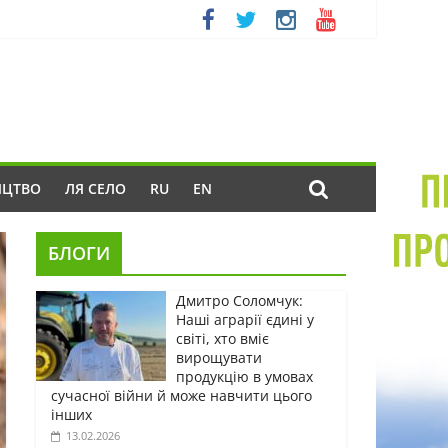
ИЦТВО
ЛЯ СЕЛО
RU
EN
БЛОГИ
Дмитро Соломчук:
Наші аграрії єдині у
світі, хто вміє
вирощувати
продукцію в умовах
сучасної війни й може навчити цього
інших
13.02.2026