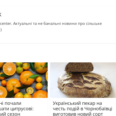
k
center. Актуальні та не банальні новини про сільське
)
ні почали
Український пекар на
ати цитрусові:
честь подій в Чорнобаївці
вий сезон
виготовив новий сорт