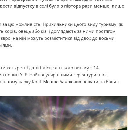
овести відпустку в селі було в півтора рази менше, пише
ти за цю можливість. Прихильники цього виду туризму, як
 корів, овець або кіз, і доглядають за ними протягом
євро, на ній можуть розміститися від двох до восьми
м’ями.
 конкретні дати і місце літнього випасу з 14
ба новин YLE. Найпопулярнішими серед туристів є
нальному парку Колі. Менше бажаючих поїхати на більш