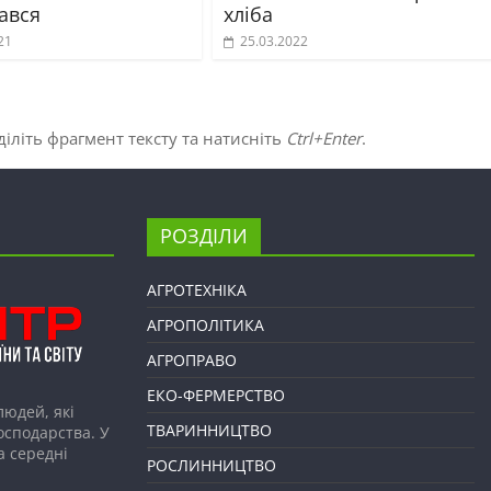
ався
хліба
21
25.03.2022
іліть фрагмент тексту та натисніть
Ctrl+Enter
.
РОЗДІЛИ
АГРОТЕХНІКА
АГРОПОЛІТИКА
АГРОПРАВО
ЕКО-ФЕРМЕРСТВО
людей, які
ТВАРИННИЦТВО
господарства. У
а середні
РОСЛИННИЦТВО