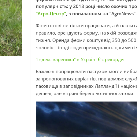
популярність: у 2018 році число охочих пр
“Агро-Центр”
, з посиланням на “AgroNews”.
Фіни готові не тільки працювати, а й плати
правило, орендують ферму, на якій розводять
тижня. Оренда ферми коштує від 350 до 500 
чоловік – іноді сюди приїжджають цілими сі
“Індекс вареника” в Україні б’є рекорди
Бажаючі попрацювати пастухом могли вибрати
запропонованих варіантів, повідомляє служ
пасовища в заповідниках Лапландії і націо
дешеві, але вітряні берега Ботнічної затоки.