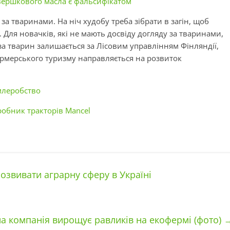
 вершкового масла є фальсифікатом
за тваринами. На ніч худобу треба зібрати в загін, щоб
 Для новачків, які не мають досвіду догляду за тваринами,
 за тварин залишається за Лісовим управлінням Фінляндії,
фермерського туризму направляється на розвиток
млеробство
обник тракторів Mancel
озвивати аграрну сферу в Україні
на компанія вирощує равликів на екофермі (фото)