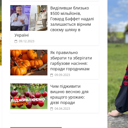
Виділивши близько
$500 мільйонів,
Говард Баффет надалі
залишається вірним
своєму шляху в
Україні
09.12.2023
Як правильно
збирати та зберігати
гарбузове насіння:
поради городникам
09.09.2023
Чим підживити
вишню весною для
кращого урожаю:
дієві поради
04.04.2023