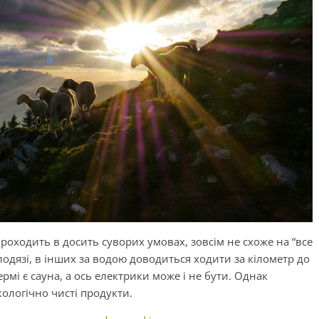
роходить в досить суворих умовах, зовсім не схоже на “все
лодязі, в інших за водою доводиться ходити за кілометр до
мі є сауна, а ось електрики може і не бути. Однак
кологічно чисті продукти.