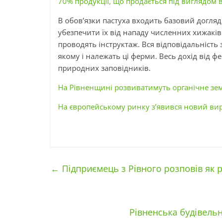
70% продукції, що продається під виглядом
В обов’язки пастуха входить базовий догляд 
убезпечити їх від нападу численних хижаків.
проводять інструктаж. Вся відповідальність
якому і належать ці ферми. Весь дохід від 
природних заповідників.
На Рівненщині розвиватимуть органічне зе
На європейському ринку з’явився новий вир
←
Підприємець з Рівного розповів як р
Рівненська будівель