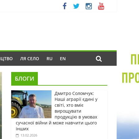
ИЦТВО
ЛЯ СЕЛО
RU
EN
БЛОГИ
Дмитро Соломчук:
Наші аграрії єдині у
світі, хто вміє
вирощувати
продукцію в умовах
сучасної війни й може навчити цього
інших
13.02.2026