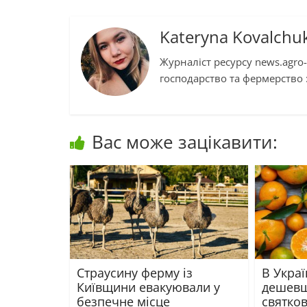
Kateryna Kovalchu
Журналіст ресурсу news.agro-
господарство та фермерство :
Вас може зацікавити:
Страусину ферму із
В Украї
Київщини евакуювали у
дешевш
безпечне місце
святко