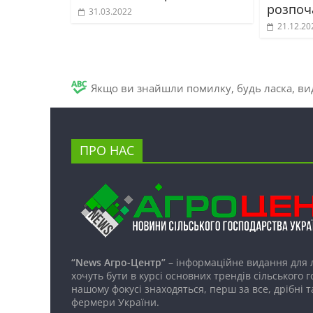
розпоч
31.03.2022
21.12.20
Якщо ви знайшли помилку, будь ласка, вид
ПРО НАС
“News Агро-Центр”
– інформаційне видання для 
хочуть бути в курсі основних трендів сільського 
нашому фокусі знаходяться, перш за все, дрібні т
фермери України.