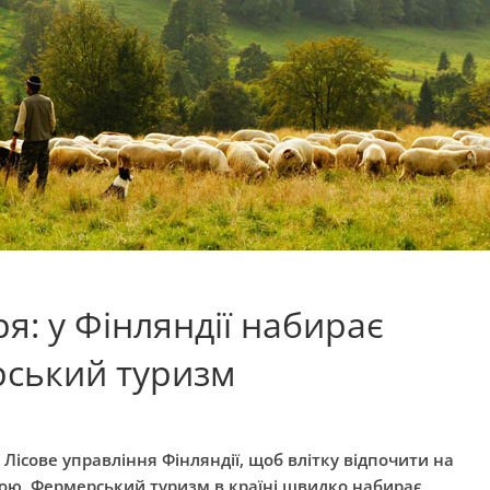
я: у Фінляндії набирає
рський туризм
Лісове управління Фінляндії, щоб влітку відпочити на
бою. Фермерський туризм в країні швидко набирає