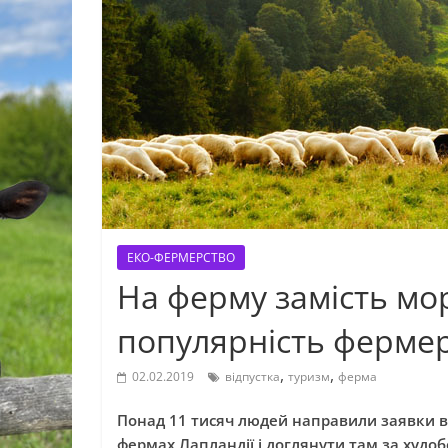
ЕКО-ФЕРМЕРСТВО
На ферму замість мор
популярність ферме
,
,
02.02.2019
відпустка
туризм
ферма
Понад 11 тисяч людей направили заявки в 
фермах Лапландії і доглянути там за худо