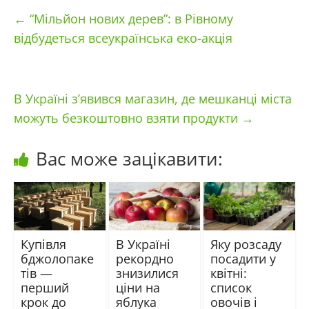
←
“Мільйон нових дерев”: в Рівному
відбудеться всеукраїнська еко-акція
В Україні з’явився магазин, де мешканці міста
можуть безкоштовно взяти продукти
→
Вас може зацікавити:
Купівля
В Україні
Яку розсаду
бджолопаке
рекордно
посадити у
тів —
знизилися
квітні:
перший
ціни на
список
крок до
яблука
овочів і