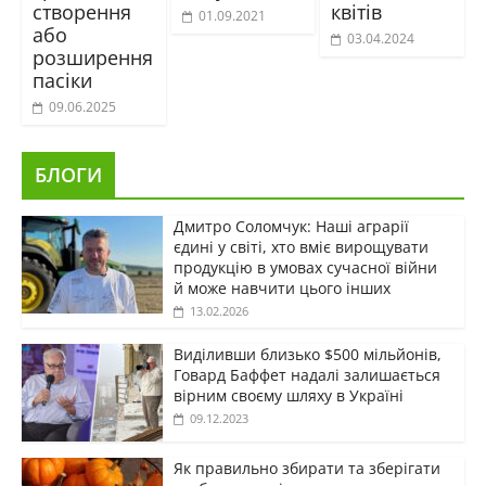
створення
квітів
01.09.2021
або
03.04.2024
розширення
пасіки
09.06.2025
БЛОГИ
Дмитро Соломчук: Наші аграрії
єдині у світі, хто вміє вирощувати
продукцію в умовах сучасної війни
й може навчити цього інших
13.02.2026
Виділивши близько $500 мільйонів,
Говард Баффет надалі залишається
вірним своєму шляху в Україні
09.12.2023
Як правильно збирати та зберігати