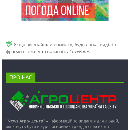
Якщо ви знайшли помилку, будь ласка, виділіть
фрагмент тексту та натисніть
Ctrl+Enter
.
ПРО НАС
“News Агро-Центр”
– інформаційне видання для людей,
які хочуть бути в курсі основних трендів сільського