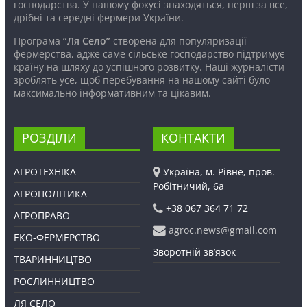
господарства. У нашому фокусі знаходяться, перш за все,
дрібні та середні фермери України.
Програма
“Ля Село”
створена для популяризації
фермерства, адже саме сільське господарство підтримує
країну на шляху до успішного розвитку. Наші журналісти
зроблять усе, щоб перебування на нашому сайті було
максимально інформативним та цікавим.
РОЗДІЛИ
КОНТАКТИ
АГРОТЕХНІКА
Україна, м. Рівне, пров.
Робітничий, 6а
АГРОПОЛІТИКА
+38 067 364 71 72
АГРОПРАВО
agroc.news@gmail.com
ЕКО-ФЕРМЕРСТВО
Зворотній зв’язок
ТВАРИННИЦТВО
РОСЛИННИЦТВО
ЛЯ СЕЛО