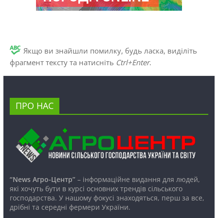
Якщо ви знайшли помилку, будь ласка, виділіть
фрагмент тексту та натисніть
Ctrl+Enter
.
ПРО НАС
“News Агро-Центр”
– інформаційне видання для людей,
які хочуть бути в курсі основних трендів сільського
господарства. У нашому фокусі знаходяться, перш за все,
дрібні та середні фермери України.