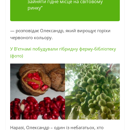
зайняти гідне місце на світовому
ринку”
— розповідає Олександр, який вирощує горіхи
червоного кольору.
У В’єтнамі побудували гібридну ферму-бібліотеку
(фото)
Наразі, Олександр – один із небагатьох, хто