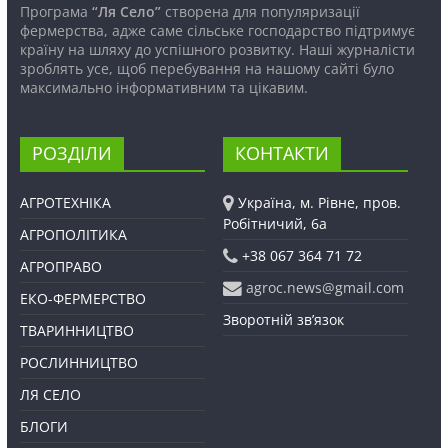
Програма
“Ля Село”
створена для популяризації
фермерства, адже саме сільське господарство підтримує
країну на шляху до успішного розвитку. Наші журналісти
зроблять усе, щоб перебування на нашому сайті було
максимально інформативним та цікавим.
РОЗДІЛИ
КОНТАКТИ
АГРОТЕХНІКА
Україна, м. Рівне, пров.
Робітничий, 6а
АГРОПОЛІТИКА
+38 067 364 71 72
АГРОПРАВО
agroc.news@gmail.com
ЕКО-ФЕРМЕРСТВО
Зворотній зв’язок
ТВАРИННИЦТВО
РОСЛИННИЦТВО
ЛЯ СЕЛО
БЛОГИ