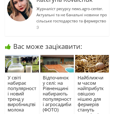
Журналіст ресурсу news.agro-center.
Актуальні та не банальні новини про
сільське господарство та фермерство
:)
Вас може зацікавити:
У світі
Відпочинок
Найближчи
набирає
у селі: на
м часом
популярност
Рівненщині
найприбутк
і новий
набирають
овішою
тренд у
популярност
нішею для
виробництві
і агросадиби
фермерів
молока
(ФОТО)
стануть