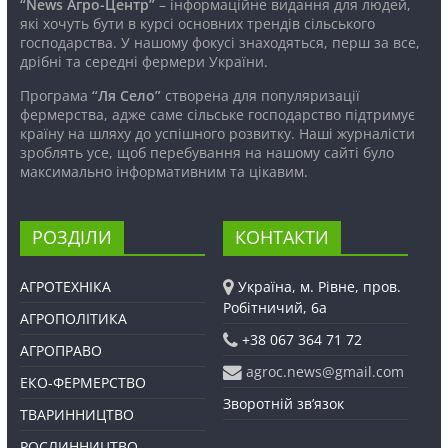
“News Агро-Центр”
– інформаційне видання для людей,
які хочуть бути в курсі основних трендів сільського
господарства. У нашому фокусі знаходяться, перш за все,
дрібні та середні фермери України.
Програма
“Ля Село”
створена для популяризації
фермерства, адже саме сільське господарство підтримує
країну на шляху до успішного розвитку. Наші журналісти
зроблять усе, щоб перебування на нашому сайті було
максимально інформативним та цікавим.
РОЗДІЛИ
КОНТАКТИ
АГРОТЕХНІКА
Україна, м. Рівне, пров.
Робітничий, 6а
АГРОПОЛІТИКА
+38 067 364 71 72
АГРОПРАВО
agroc.news@gmail.com
ЕКО-ФЕРМЕРСТВО
Зворотній зв’язок
ТВАРИННИЦТВО
РОСЛИННИЦТВО