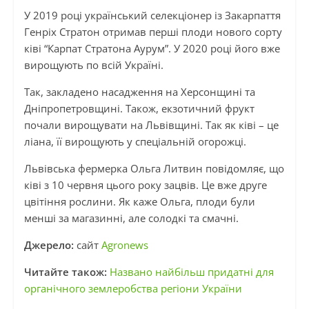
У 2019 році український селекціонер із Закарпаття
Генріх Стратон отримав перші плоди нового сорту
ківі “Карпат Стратона Аурум”. У 2020 році його вже
вирощують по всій Україні.
Так, закладено насадження на Херсонщині та
Дніпропетровщині. Також, екзотичний фрукт
почали вирощувати на Львівщині. Так як ківі – це
ліана, її вирощують у спеціальній огорожці.
Львівська фермерка Ольга Литвин повідомляє, що
ківі з 10 червня цього року зацвів. Це вже друге
цвітіння рослини. Як каже Ольга, плоди були
менші за магазинні, але солодкі та смачні.
Джерело:
сайт
Agronews
Читайте також:
Названо найбільш придатні для
органічного землеробства регіони України