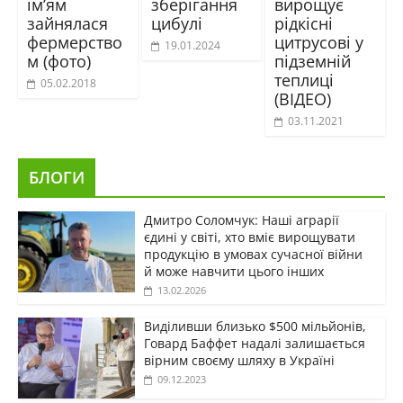
ім’ям
зберігання
вирощує
зайнялася
цибулі
рідкісні
фермерство
цитрусові у
19.01.2024
м (фото)
підземній
теплиці
05.02.2018
(ВІДЕО)
03.11.2021
БЛОГИ
Дмитро Соломчук: Наші аграрії
єдині у світі, хто вміє вирощувати
продукцію в умовах сучасної війни
й може навчити цього інших
13.02.2026
Виділивши близько $500 мільйонів,
Говард Баффет надалі залишається
вірним своєму шляху в Україні
09.12.2023