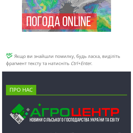
Якщо ви знайшли помилку, будь ласка, виділіть
фрагмент тексту та натисніть
Ctrl+Enter
.
ПРО НАС