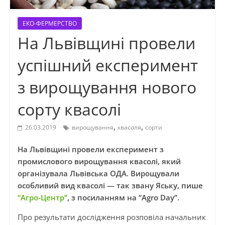
ЕКО-ФЕРМЕРСТВО
На Львівщині провели
успішний експеримент
з вирощування нового
сорту квасолі
,
,
26.03.2019
вирощування
квасоля
сорти
На Львівщині провели експеримент з
промислового вирощування квасолі, який
організувала Львівська ОДА. Вирощували
особливий вид квасолі — так звану Яську,
пише
“Агро-Центр”
, з посиланням на “Agro Day”.
Про результати дослідження розповіла н
ачальник