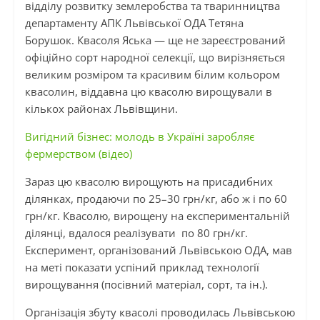
відділу розвитку землеробства та тваринництва
департаменту АПК Львівської ОДА Тетяна
Борушок. Квасоля Яська — ще не зареєстрований
офіційно сорт народної селекції, що вирізняється
великим розміром та красивим білим кольором
квасолин, віддавна цю квасолю вирощували в
кількох районах Львівщини.
Вигідний бізнес: молодь в Україні заробляє
фермерством (відео)
Зараз цю квасолю вирощують на присадибних
ділянках, продаючи по 25–30 грн/кг, або ж і по 60
грн/кг. Квасолю, вирощену на експериментальній
ділянці, вдалося реалізувати по 80 грн/кг.
Експеримент, організований Львівською ОДА, мав
на меті показати успіний приклад технології
вирощування (посівний матеріал, сорт, та ін.).
Організація збуту квасолі проводилась Львівською