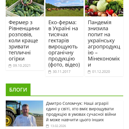
Фермер з
Еко-ферма:
Пандемія
Рівненщини
в Україні на
знизила
розповів,
тисячах
попит на
коли краще
гектарів
українську
зривати
вирощують
агропродукц
тепличні
органічну
ію –
огірки
продукцію
Мінекономік
(фото, відео)
и
09.10.2021
30.11.2017
01.12.2020
БЛОГИ
Дмитро Соломчук: Наші аграрії
єдині у світі, хто вміє вирощувати
продукцію в умовах сучасної війни
й може навчити цього інших
13.02.2026