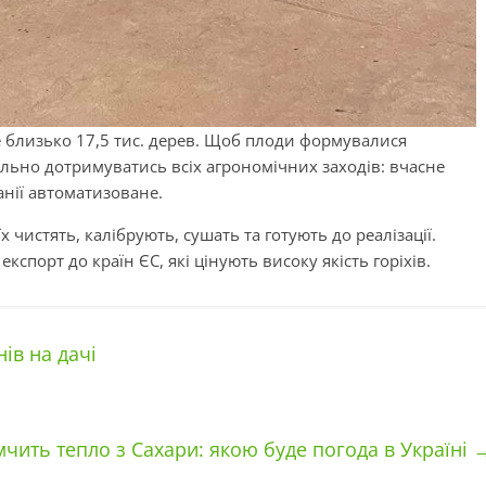
те близько 17,5 тис. дерев. Щоб плоди формувалися
ьно дотримуватись всіх агрономічних заходів: вчасне
анії автоматизоване.
х чистять, калібрують, сушать та готують до реалізації.
спорт до країн ЄС, які цінують високу якість горіхів.
ів на дачі
мчить тепло з Сахари: якою буде погода в Україні