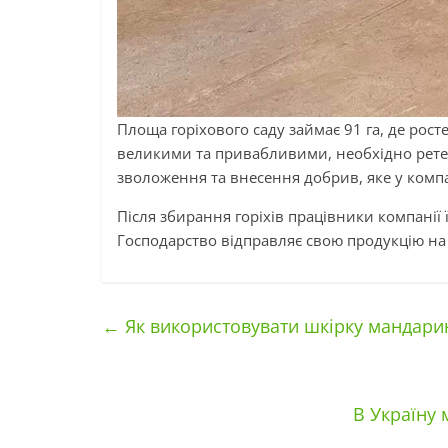
Площа горіхового саду займає 91 га, де рос
великими та привабливими, необхідно ретел
зволоження та внесення добрив, яке у комп
Після збирання горіхів працівники компанії ї
Господарство відправляє свою продукцію на ек
←
Як використовувати шкірку мандарин
В Україну 