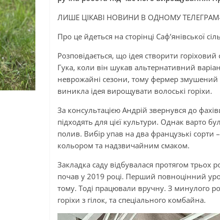
ЛИШЕ ЦІКАВІ НОВИНИ В ОДНОМУ ТЕЛЕГРАМ
Про це йдеться на сторінці Саф’янівської сіл
Розповідається, що ідея створити горіховий
Гука, коли він шукав альтернативний варіан
неврожайні сезони, тому фермер змушений 
виникла ідея вирощувати волоські горіхи.
За консультацією Андрій звернувся до фахівці
підходять для цієї культури. Однак варто бу
полив. Вибір упав на два французькі сорти – 
кольором та надзвичайним смаком.
Закладка саду відбувалася протягом трьох ро
почав у 2019 році. Перший повноцінний уро
тому. Тоді працювали вручну. З минулого р
горіхи з гілок, та спеціального комбайна.