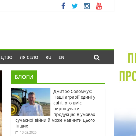
ИЦТВО
ЛЯ СЕЛО
RU
EN
БЛОГИ
Дмитро Соломчук:
Наші аграрії єдині у
світі, хто вміє
вирощувати
продукцію в умовах
сучасної війни й може навчити цього
інших
13.02.2026