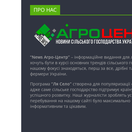
ПРО НАС
“News Агро-Центр”
– інформаційне видання для 
хочуть бути в курсі основних трендів сільського 
нашому фокусі знаходяться, перш за все, дрібні т
фермери України.
Програма
“Ля Село”
створена для популяризації
адже саме сільське господарство підтримує країн
успішного розвитку. Наші журналісти зроблять ус
перебування на нашому сайті було максимально
інформативним та цікавим.