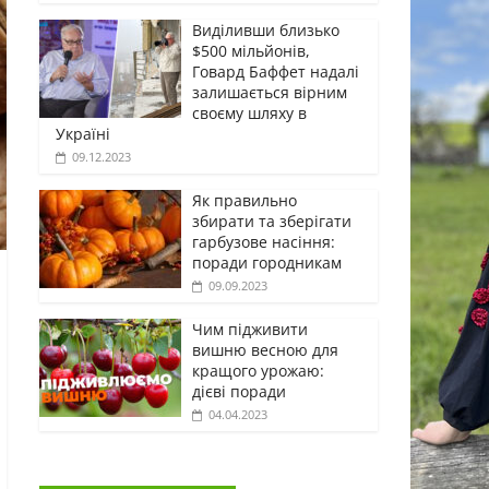
Виділивши близько
$500 мільйонів,
Говард Баффет надалі
залишається вірним
своєму шляху в
Україні
09.12.2023
Як правильно
збирати та зберігати
гарбузове насіння:
поради городникам
09.09.2023
Чим підживити
вишню весною для
кращого урожаю:
дієві поради
04.04.2023