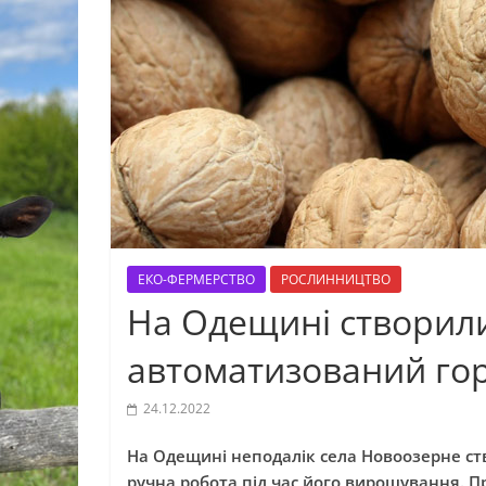
ЕКО-ФЕРМЕРСТВО
РОСЛИННИЦТВО
На Одещині створили
автоматизований гор
24.12.2022
На Одещині неподалік села Новоозерне ств
ручна робота під час його вирощування. П