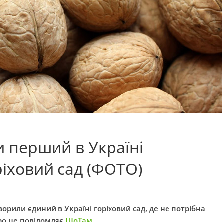
 перший в Україні
іховий сад (ФОТО)
орили єдиний в Україні горіховий сад, де не потрібна
ро це повідомляє
ШоТам.