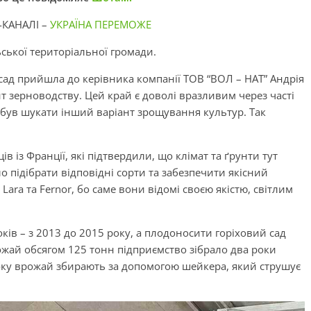
-КАНАЛІ –
УКРАЇНА ПЕРЕМОЖЕ
ьської територіальної громади.
 сад прийшла до керівника компанії ТОВ “ВОЛ – НАТ” Андрія
т зерноводству. Цей край є доволі вразливим через часті
був шукати інший варіант зрощування культур. Так
в із Франції, які підтвердили, що клімат та ґрунти тут
ло підібрати відповідні сорти та забезпечити якісний
Lara та Fernor, бо саме вони відомі своєю якістю, світлим
ків – з 2013 до 2015 року, а плодоносити горіховий сад
жай обсягом 125 тонн підприємство зібрало два роки
оку врожай збирають за допомогою шейкера, який струшує