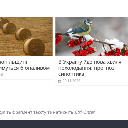
нопільщині
В Україну йде нова хвиля
имуться біопаливом
похолодання: прогноз
синоптика
18
29.11.2022
іліть фрагмент тексту та натисніть
Ctrl+Enter
.