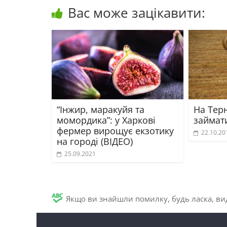
Вас може зацікавити:
“Інжир, маракуйя та
На Тер
момордика”: у Харкові
займат
фермер вирощує екзотику
22.10.20
на городі (ВІДЕО)
25.09.2021
Якщо ви знайшли помилку, будь ласка, вид