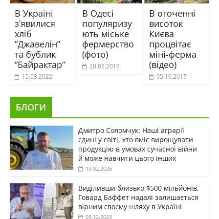
В Україні
В Одесі
В оточенні
з’явилися
популяризу
висоток
хліб
ють міське
Києва
“Джавелін”
фермерство
процвітає
та бублик
(фото)
міні-ферма
“Байрактар”
(відео)
20.05.2019
15.03.2022
05.10.2017
БЛОГИ
Дмитро Соломчук: Наші аграрії
єдині у світі, хто вміє вирощувати
продукцію в умовах сучасної війни
й може навчити цього інших
13.02.2026
Виділивши близько $500 мільйонів,
Говард Баффет надалі залишається
вірним своєму шляху в Україні
09.12.2023