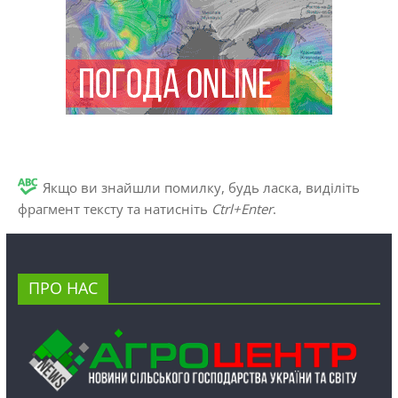
Якщо ви знайшли помилку, будь ласка, виділіть
фрагмент тексту та натисніть
Ctrl+Enter
.
ПРО НАС