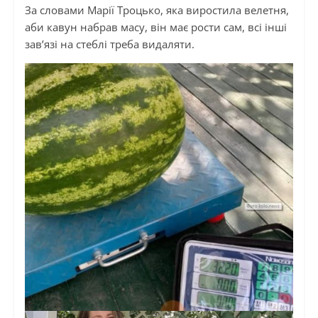
За словами Марії Троцько, яка виростила велетня,
аби кавун набрав масу, він має рости сам, всі інші
зав’язі на стеблі треба видаляти.