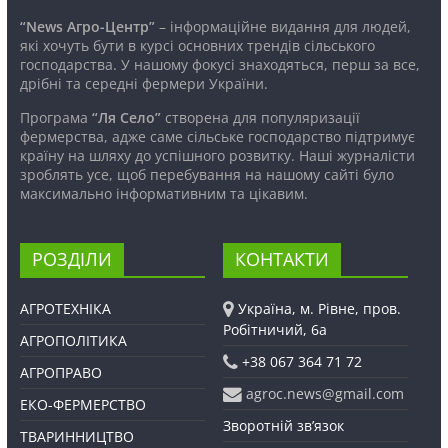
“News Агро-Центр”
– інформаційне видання для людей,
які хочуть бути в курсі основних трендів сільського
господарства. У нашому фокусі знаходяться, перш за все,
дрібні та середні фермери України.
Програма
“Ля Село”
створена для популяризації
фермерства, адже саме сільське господарство підтримує
країну на шляху до успішного розвитку. Наші журналісти
зроблять усе, щоб перебування на нашому сайті було
максимально інформативним та цікавим.
РОЗДІЛИ
КОНТАКТИ
АГРОТЕХНІКА
Україна, м. Рівне, пров.
Робітничий, 6а
АГРОПОЛІТИКА
+38 067 364 71 72
АГРОПРАВО
agroc.news@gmail.com
ЕКО-ФЕРМЕРСТВО
Зворотній зв’язок
ТВАРИННИЦТВО