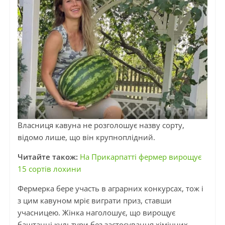
Власниця кавуна не розголошує назву сорту,
відомо лише, що він крупноплідний.
Читайте також:
На Прикарпатті фермер вирощує
15 сортів лохини
Фермерка бере участь в аграрних конкурсах, тож і
з цим кавуном мріє виграти приз, ставши
учасницею. Жінка наголошує, що вирощує
баштанні культури без застосування хімічних