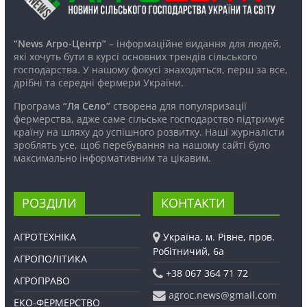
“News Агро-Центр”
– інформаційне видання для людей,
які хочуть бути в курсі основних трендів сільського
господарства. У нашому фокусі знаходяться, перш за все,
дрібні та середні фермери України.
Програма
“Ля Село”
створена для популяризації
фермерства, адже саме сільське господарство підтримує
країну на шляху до успішного розвитку. Наші журналісти
зроблять усе, щоб перебування на нашому сайті було
максимально інформативним та цікавим.
РОЗДІЛИ
КОНТАКТИ
АГРОТЕХНІКА
Україна, м. Рівне, пров.
Робітничий, 6а
АГРОПОЛІТИКА
+38 067 364 71 72
АГРОПРАВО
agroc.news@gmail.com
ЕКО-ФЕРМЕРСТВО