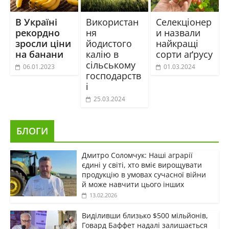
В Україні
Використан
Селекціонер
рекордно
ня
и назвали
зросли ціни
йодистого
найкращі
на банани
калію в
сорти аґрусу
сільському
06.01.2023
01.03.2024
господарств
і
25.03.2024
БЛОГИ
Дмитро Соломчук: Наші аграрії
єдині у світі, хто вміє вирощувати
продукцію в умовах сучасної війни
й може навчити цього інших
13.02.2026
Виділивши близько $500 мільйонів,
Говард Баффет надалі залишається