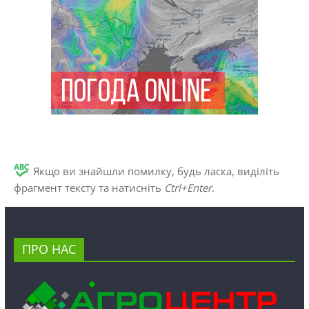
Якщо ви знайшли помилку, будь ласка, виділіть
фрагмент тексту та натисніть
Ctrl+Enter
.
ПРО НАС