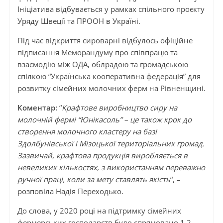
Ініціатива відбувається у рамках спільного проєкту
Уряду Швеції та ПРООН в Україні.
Під час відкриття сироварні відбулось офіційне
підписання Меморандуму про співпрацю та
взаємодію між ОДА, облрадою та громадською
спілкою “Українська кооперативна федерація” для
розвитку сімейних молочних ферм на Рівненщині.
Коментар:
“
Крафтове виробництво сиру на
молочній фермі “Юнікасоль” – це також крок до
створення молочного кластеру на базі
Здолбунівської і Мізоцької територіальних громад.
Зазвичай, крафтова продукція виробляється в
невеликих кількостях, з використанням переважно
ручної праці, коли за мету ставлять якість
“, –
розповіла Надія Переходько.
До слова, у 2020 році на підтримку сімейних
фермерських господарств було спрямовано 1,2