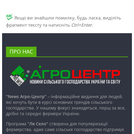
Якщо ви знайшли помилку, будь ласка, виділіть
фрагмент тексту та натисніть
Ctrl+Enter
.
ПРО НАС
“News Агро-Центр”
– інформаційне видання для людей,
які хочуть бути в курсі основних трендів сільського
господарства. У нашому фокусі знаходяться, перш за все,
дрібні та середні фермери України.
Програма
“Ля Село”
створена для популяризації
фермерства, адже саме сільське господарство підтримує