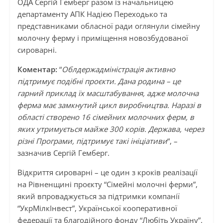
ОДА Сергій Гемберг разом із начальницею
департаменту АПК Надією Переходько та
представниками обласної ради оглянули сімейну
молочну ферму і приміщення новозбудованої
сироварні.
Коментар:
“
Облдержадміністрація активно
підтримує подібні проєкти. Дана родина – це
гарний приклад їх масштабування, адже молочна
ферма має замкнутий цикл виробництва. Наразі в
області створено 16 сімейних молочних ферм, в
яких утримується майже 300 корів. Держава, через
різні Програми, підтримує такі ініціативи
“, –
зазначив Сергій Гемберг.
Відкриття сироварні – це один з кроків реалізації
на Рівненщині проєкту “Сімейні молочні ферми”,
який впроваджується за підтримки компанії
“УкрМілкІнвест”, Української кооперативної
федерації та благодійного фонду “Любіть Україну”.