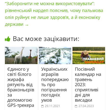
“Заборонити не можна використовувати”:
рівненський нардеп пояснив, чому пальмова
олія руйнує не лише здоров’я, а й економіку
держави
→
Вас може зацікавити:
Єдиного у
Українських
Посівний
світі білого
аграріїв
календар на
жирафа
попереджаю
травень
рятують від
ть про
2023:
браконьєрів
погіршення
сприятливі
за
погодніх
дні для
допомогою
умов
висадки
GPS-трекера
29.11.2021
27.04.2023