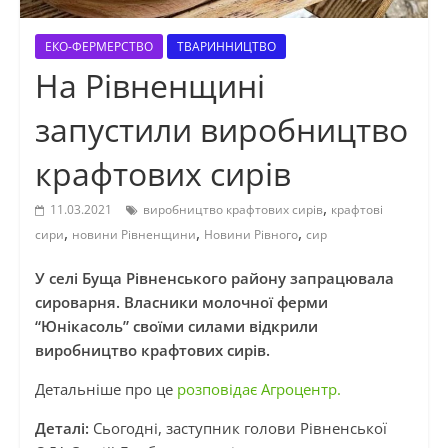
ЕКО-ФЕРМЕРСТВО
ТВАРИННИЦТВО
На Рівненщині
запустили виробництво
крафтових сирів
,
11.03.2021
виробництво крафтових сирів
крафтові
,
,
,
сири
новини Рівненщини
Новини Рівного
сир
У селі Буща Рівненського району запрацювала
сироварня. Власники молочної ферми
“Юнікасоль” своїми силами відкрили
виробництво крафтових сирів.
Детальніше про це
розповідає Агроцентр.
Деталі:
Сьогодні, заступник голови Рівненської