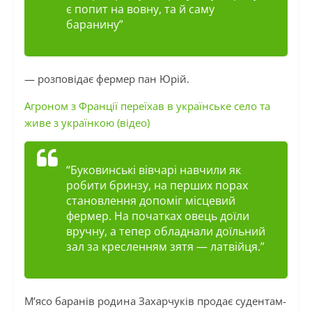
є попит на вовну, та й саму
баранину”
— розповідає фермер пан Юрій.
Агроном з Франції переїхав в українське село та
живе з українкою (відео)
“Буковинські вівчарі навчили як
робити бринзу, на перших порах
становлення допоміг місцевий
фермер. На початках овець доїли
вручну, а тепер обладнали доїльний
зал за кресленням зятя — латвійця.”
М’ясо баранів родина Захарчуків продає судентам-