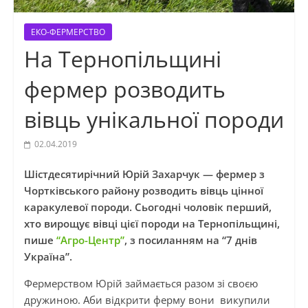
ЕКО-ФЕРМЕРСТВО
На Тернопільщині
фермер розводить
вівць унікальної породи
02.04.2019
Шістдесятирічний Юрій Захарчук — фермер з
Чортківського району розводить вівць цінної
каракулевої породи. Сьогодні чоловік перший,
хто вирощує вівці цієї породи на Тернопільщині,
пише
“Агро-Центр”
, з посиланням на “7 днів
Україна”.
Фермерством Юрій займається разом зі своєю
дружиною. Аби відкрити ферму вони викупили