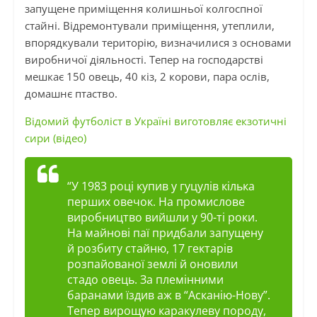
запущене приміщення колишньої колгоспної
стайні. Відремонтували приміщення, утеплили,
впорядкували територію, визначилися з основами
виробничої діяльності. Тепер на господарстві
мешкає 150 овець, 40 кіз, 2 корови, пара ослів,
домашнє птаство.
Відомий футболіст в Україні виготовляє екзотичні
сири (відео)
“У 1983 році купив у гуцулів кілька
перших овечок. На промислове
виробництво вийшли у 90-ті роки.
На майнові паї придбали запущену
й розбиту стайню, 17 гектарів
розпайованої землі й оновили
стадо овець. За племінними
баранами їздив аж в “Асканію-Нову”.
Тепер вирощую каракулеву породу,