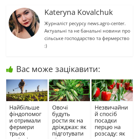
Kateryna Kovalchuk
Журналіст ресурсу news.agro-center.
Актуальні та не банальні новини про
сільське господарство та фермерство
:)
Вас може зацікавити:
Найбільше
Овочі
Незвичайни
фіндопомог
будуть
й спосіб
и отримали
рости як на
посадки
фермери
дріжджах: як
перцю на
трьох
підготувати
розсаду: як