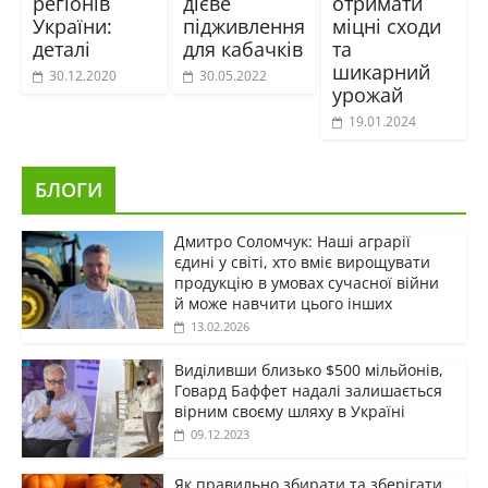
регіонів
дієве
отримати
України:
підживлення
міцні сходи
деталі
для кабачків
та
шикарний
30.12.2020
30.05.2022
урожай
19.01.2024
БЛОГИ
Дмитро Соломчук: Наші аграрії
єдині у світі, хто вміє вирощувати
продукцію в умовах сучасної війни
й може навчити цього інших
13.02.2026
Виділивши близько $500 мільйонів,
Говард Баффет надалі залишається
вірним своєму шляху в Україні
09.12.2023
Як правильно збирати та зберігати