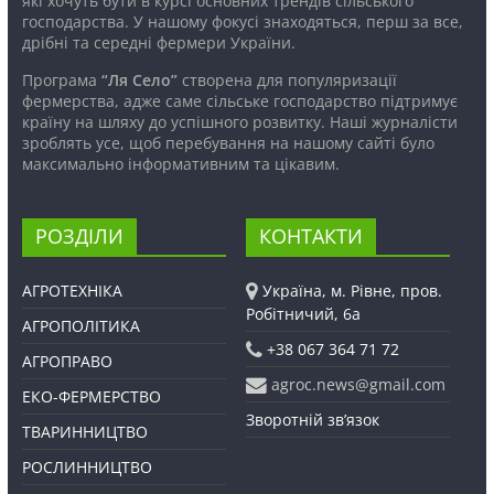
які хочуть бути в курсі основних трендів сільського
господарства. У нашому фокусі знаходяться, перш за все,
дрібні та середні фермери України.
Програма
“Ля Село”
створена для популяризації
фермерства, адже саме сільське господарство підтримує
країну на шляху до успішного розвитку. Наші журналісти
зроблять усе, щоб перебування на нашому сайті було
максимально інформативним та цікавим.
РОЗДІЛИ
КОНТАКТИ
АГРОТЕХНІКА
Україна, м. Рівне, пров.
Робітничий, 6а
АГРОПОЛІТИКА
+38 067 364 71 72
АГРОПРАВО
agroc.news@gmail.com
ЕКО-ФЕРМЕРСТВО
Зворотній зв’язок
ТВАРИННИЦТВО
РОСЛИННИЦТВО