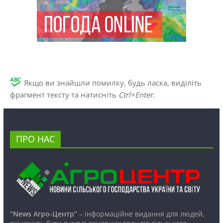
Якщо ви знайшли помилку, будь ласка, виділіть
фрагмент тексту та натисніть
Ctrl+Enter
.
ПРО НАС
“News Агро-Центр”
– інформаційне видання для людей,