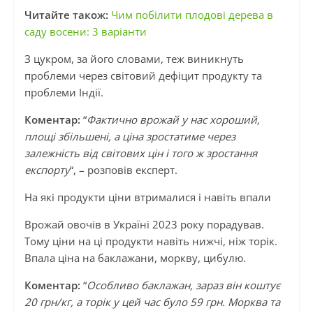
Читайте також:
Чим побілити плодові дерева в
саду восени: 3 варіанти
З цукром, за його словами, теж виникнуть
проблеми через світовий дефіцит продукту та
проблеми Індії.
Коментар:
“
Фактично врожай у нас хороший,
площі збільшені, а ціна зростатиме через
залежність від світових цін і того ж зростання
експорту
“, – розповів експерт.
На які продукти ціни втрималися і навіть впали
Врожай овочів в Україні 2023 року порадував.
Тому ціни на ці продукти навіть нижчі, ніж торік.
Впала ціна на баклажани, моркву, цибулю.
Коментар:
“
Особливо баклажан, зараз він коштує
20 грн/кг, а торік у цей час було 59 грн. Морква та