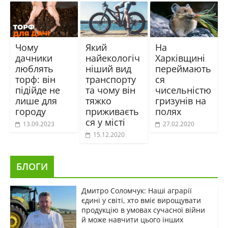
Чому
Який
На
дачники
найекологіч
Харківщині
люблять
ніший вид
переймають
торф: він
транспорту
ся
підійде не
та чому він
чисельністю
лише для
тяжко
гризунів на
городу
приживаєть
полях
ся у місті
13.09.2023
27.02.2020
15.12.2020
БЛОГИ
Дмитро Соломчук: Наші аграрії
єдині у світі, хто вміє вирощувати
продукцію в умовах сучасної війни
й може навчити цього інших