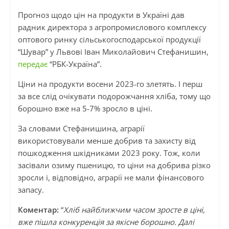
Прогноз щодо цін на продукти в Україні дав
радник директора з агропромислового комплексу
оптового ринку сільськогосподарської продукції
“Шувар” у Львові Іван Миколайович Стефанишин,
передає
“РБК-Україна”.
Ціни на продукти восени 2023-го злетять. І перш
за все слід очікувати подорожчання хліба, тому що
борошно вже на 5-7% зросло в ціні.
За словами Стефанишина, аграрії
використовували менше добрив та захисту від
пошкодження шкідниками 2023 року. Тож, коли
засівали озиму пшеницю, то ціни на добрива різко
зросли і, відповідно, аграрії не мали фінансового
запасу.
Коментар:
“
Хліб найближчим часом зросте в ціні,
вже пішла конкуренція за якісне борошно. Далі