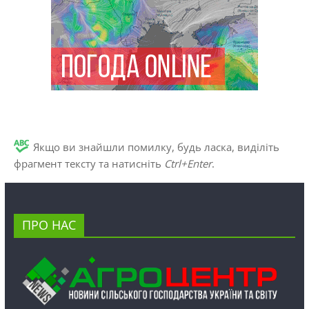
Якщо ви знайшли помилку, будь ласка, виділіть
фрагмент тексту та натисніть
Ctrl+Enter
.
ПРО НАС