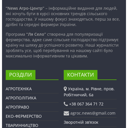
“News Агро-Центр”
– інформаційне видання для людей,
які хочуть бути в курсі основних трендів сільського
господарства. У нашому фокусі знаходяться, перш за все,
дрібні та середні фермери України.
Програма
“Ля Село”
створена для популяризації
фермерства, адже саме сільське господарство підтримує
країну на шляху до успішного розвитку. Наші журналісти
зроблять усе, щоб перебування на нашому сайті було
максимально інформативним та цікавим.
РОЗДІЛИ
КОНТАКТИ
АГРОТЕХНІКА
Україна, м. Рівне, пров.
Робітничий, 6а
АГРОПОЛІТИКА
+38 067 364 71 72
АГРОПРАВО
agroc.news@gmail.com
ЕКО-ФЕРМЕРСТВО
Зворотній зв’язок
ТВАРИННИЦТВО