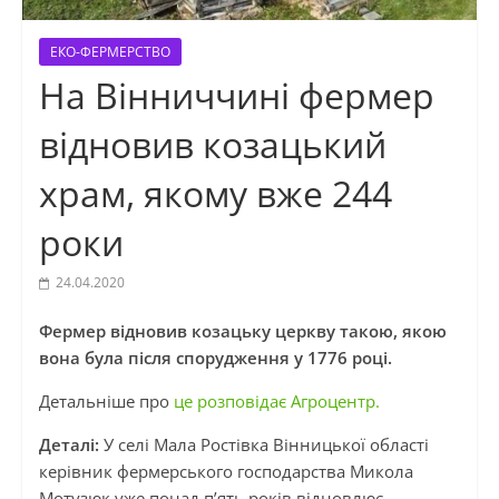
ЕКО-ФЕРМЕРСТВО
На Вінниччині фермер
відновив козацький
храм, якому вже 244
роки
24.04.2020
Фермер відновив козацьку церкву такою, якою
вона була після спорудження у 1776 році.
Детальніше про
це розповідає Агроцентр.
Деталі:
У селі Мала Ростівка Вінницької області
керівник фермерського господарства Микола
Мотузюк уже понад п’ять років відновлює