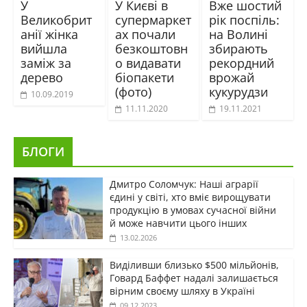
У
У Києві в
Вже шостий
Великобрит
супермаркет
рік поспіль:
анії жінка
ах почали
на Волині
вийшла
безкоштовн
збирають
заміж за
о видавати
рекордний
дерево
біопакети
врожай
(фото)
кукурудзи
10.09.2019
11.11.2020
19.11.2021
БЛОГИ
Дмитро Соломчук: Наші аграрії
єдині у світі, хто вміє вирощувати
продукцію в умовах сучасної війни
й може навчити цього інших
13.02.2026
Виділивши близько $500 мільйонів,
Говард Баффет надалі залишається
вірним своєму шляху в Україні
09.12.2023