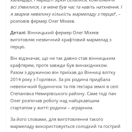
всі з’явилися, і в мене був час та навіть натхнення. І
я зварив невелику кількість мармеладу з перцю
“, –
розповів фермер Олег Міхеєв.
Деталі:
Вінницький фермер Олег Міхеєв
виготовляє незвичний крафтовий мармелад з
перцю.
Він відзначає, що не так давно став вінницьким
крафтярем, проте завжди був винахідником.
Разом з дружиною він приїхав до Вінниці влітку
2014 року з Горлівки. За рік родина придбала
невеличкий будиночок та пів гектара землі в селі
Степанівка Немирівського району. Саме тоді пан
Олег розпочав роботу над найцікавішим
стартапом у житті родини – аграрним.
За його словами, для виготовлення такого
мармеладу використовується солодкий та гострий