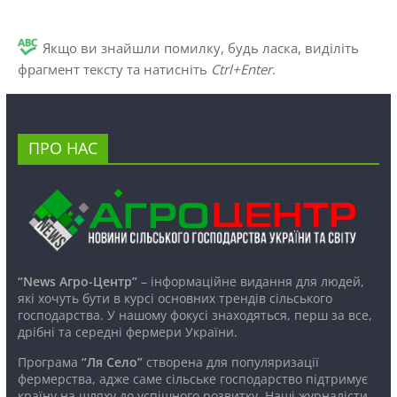
Якщо ви знайшли помилку, будь ласка, виділіть
фрагмент тексту та натисніть
Ctrl+Enter
.
ПРО НАС
“News Агро-Центр”
– інформаційне видання для людей,
які хочуть бути в курсі основних трендів сільського
господарства. У нашому фокусі знаходяться, перш за все,
дрібні та середні фермери України.
Програма
“Ля Село”
створена для популяризації
фермерства, адже саме сільське господарство підтримує
країну на шляху до успішного розвитку. Наші журналісти