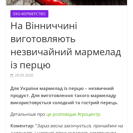
ЕКО-ФЕРМЕРСТВО
На Вінниччині
виготовляють
незвичайний мармелад
із перцю
29.05.2020
Для України мармелад із перцю – незвичний
продукт. Для виготовлення такого мармеладу
використовується солодкий та гострий перець.
Детальніше про
це розповідає Агроцентр.
Коментар:
“
Зараз весна закінчується, принаймні на
календарі, і нарешті зірки склалися, компоненти