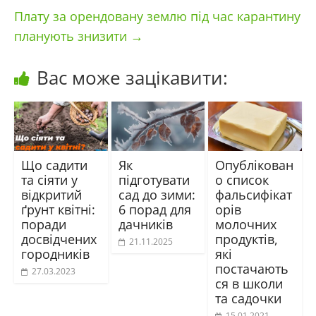
Плату за орендовану землю під час карантину
планують знизити
→
Вас може зацікавити:
Що садити
Як
Опублікован
та сіяти у
підготувати
о список
відкритий
сад до зими:
фальсифікат
ґрунт квітні:
6 порад для
орів
поради
дачників
молочних
досвідчених
продуктів,
21.11.2025
городників
які
постачають
27.03.2023
ся в школи
та садочки
15.01.2021