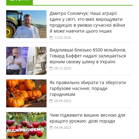
Дмитро Соломчук: Наші аграрії
єдині у світі, хто вміє вирощувати
продукцію в умовах сучасної війни
й може навчити цього інших
13.02.2026
Виділивши близько $500 мільйонів,
Говард Баффет надалі залишається
вірним своєму шляху в Україні
09.12.2023
Як правильно збирати та зберігати
гарбузове насіння: поради
городникам
09.09.2023
Чим підживити вишню весною для
кращого урожаю: дієві поради
04.04.2023