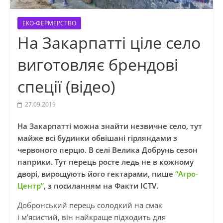
ЕКО-ФЕРМЕРСТВО
На Закарпатті ціле село
виготовляє брендові
спеції (відео)
27.09.2019
На Закарпатті можна знайти незвичне село, тут
майже всі будинки обвішані гірляндами з
червоного перцю. В селі Велика Добрунь сезон
паприки. Тут перець росте ледь не в кожному
дворі, вирощують його гектарами, пише
“Агро-
Центр”
, з посиланням на Факти ICTV.
Добронський
перець солодкий на смак
і м’ясистий, він найкраще підходить для