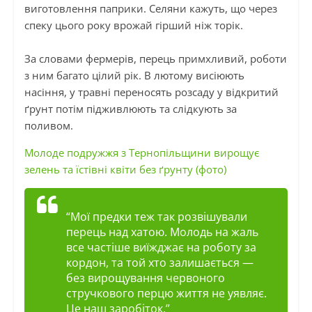
виготовлення паприки. Селяни кажуть, що через
спеку цього року врожай гірший ніж торік.
За словами фермерів, перець примхливий, роботи
з ним багато цілий рік. В лютому висіюють
насіння, у травні переносять розсаду у відкритий
ґрунт потім підживлюють та слідкують за
поливом.
Молоде подружжя з Тернопільщини вирощує
зелень та їстівні квіти без ґрунту (фото)
“Мої предки теж так розвішували
перець над хатою. Молодь на жаль
все частіше виїжджає на роботу за
кордон, та той хто залишається —
без вирощування червоного
стручкового перцю життя не уявляє.
Це наш заробіток.”