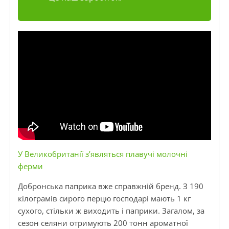
У Великобританії з’являться плавучі молочні
ферми
Добронська
паприка вже справжній бренд.
З
190
кілограмів сирого перцю господарі мають 1 кг
сухого, стільки ж виходить і паприки. Загалом, за
сезон селяни отримують 200 тонн ароматної