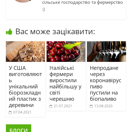
сільське господарство та фермерство
:)
Вас може зацікавити:
У США
Італійські
Непродане
виготовляют
фермери
через
ь
виростили
коронавірус
унікальний
найбільшу у
пиво
біорозкладн
світі
пустили на
ий пластик з
черешню
біопаливо
деревини
21.07.2021
13.08.2020
07.04.2021
БЛОГИ