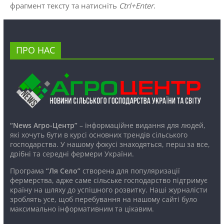
фрагмент тексту та натисніть
Ctrl+Enter
.
ПРО НАС
“News Агро-Центр”
– інформаційне видання для людей,
які хочуть бути в курсі основних трендів сільського
господарства. У нашому фокусі знаходяться, перш за все,
дрібні та середні фермери України.
Програма
“Ля Село”
створена для популяризації
фермерства, адже саме сільське господарство підтримує
країну на шляху до успішного розвитку. Наші журналісти
зроблять усе, щоб перебування на нашому сайті було
максимально інформативним та цікавим.