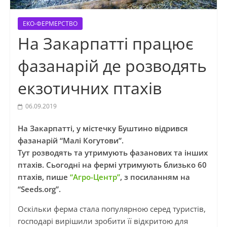
ЕКО-ФЕРМЕРСТВО
На Закарпатті працює
фазанарій де розводять
екзотичних птахів
06.09.2019
На Закарпатті, у містечку Буштино відрився
фазанарій “Малі Когутови”.
Тут розводять та утримують фазанових та інших
птахів. Сьогодні на фермі утримують близько 60
птахів, пише
“Агро-Центр”
, з посиланням на
“Seeds.org”.
Оскільки ферма стала популярною серед туристів,
господарі вирішили зробити її відкритою для