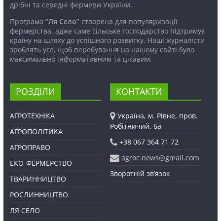
дрібні та середні фермери України.
Програма
“Ля Село”
створена для популяризації
фермерства, адже саме сільське господарство підтримує
країну на шляху до успішного розвитку. Наші журналісти
зроблять усе, щоб перебування на нашому сайті було
максимально інформативним та цікавим.
РОЗДІЛИ
КОНТАКТИ
АГРОТЕХНІКА
Україна, м. Рівне, пров.
Робітничий, 6а
АГРОПОЛІТИКА
+38 067 364 71 72
АГРОПРАВО
agroc.news@gmail.com
ЕКО-ФЕРМЕРСТВО
Зворотній зв’язок
ТВАРИННИЦТВО
РОСЛИННИЦТВО
ЛЯ СЕЛО