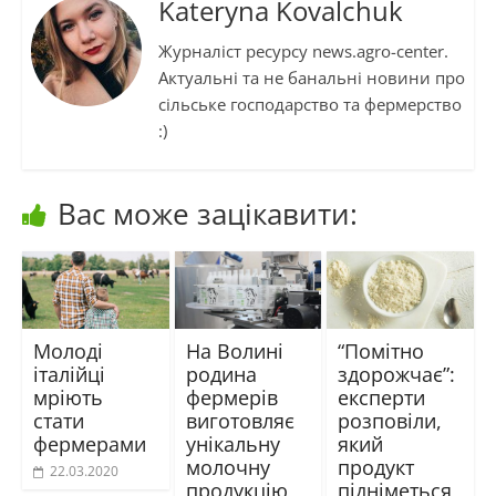
Kateryna Kovalchuk
Журналіст ресурсу news.agro-center.
Актуальні та не банальні новини про
сільське господарство та фермерство
:)
Вас може зацікавити:
Молоді
На Волині
“Помітно
італійці
родина
здорожчає”:
мріють
фермерів
експерти
стати
виготовляє
розповіли,
фермерами
унікальну
який
молочну
продукт
22.03.2020
продукцію
підніметься