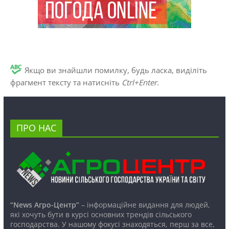
Якщо ви знайшли помилку, будь ласка, виділіть
фрагмент тексту та натисніть
Ctrl+Enter
.
ПРО НАС
“News Агро-Центр”
– інформаційне видання для людей,
які хочуть бути в курсі основних трендів сільського
господарства. У нашому фокусі знаходяться, перш за все,