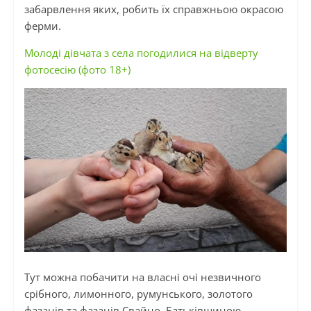
забарвлення яких, робить їх справжньою окрасою
ферми.
Молоді дівчата з села погодилися на відверту
фотосесію (фото 18+)
Тут можна побачити на власні очі незвичного
срібного, лимонного, румунського, золотого
фазанів та фазанів
Свайно
. Батьківщиною