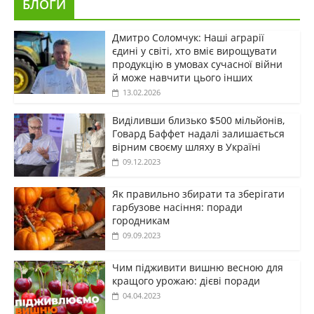
БЛОГИ
Дмитро Соломчук: Наші аграрії
єдині у світі, хто вміє вирощувати
продукцію в умовах сучасної війни
й може навчити цього інших
13.02.2026
Виділивши близько $500 мільйонів,
Говард Баффет надалі залишається
вірним своєму шляху в Україні
09.12.2023
Як правильно збирати та зберігати
гарбузове насіння: поради
городникам
09.09.2023
Чим підживити вишню весною для
кращого урожаю: дієві поради
04.04.2023