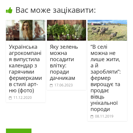
Вас може зацікавити:
Українська
Яку зелень
“В селі
агрокомпані
можна
можна не
я випустила
посадити
лише жити,
календар з
влітку:
а й
гарячими
поради
заробляти”:
фермерками
дачникам
фермер
в стилі арт-
вирощує та
17.06.2023
ню (фото)
продає
вівць
11.12.2020
унікальної
породи
08.11.2019