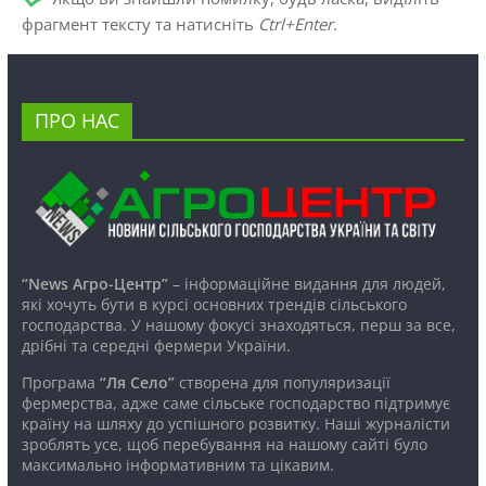
фрагмент тексту та натисніть
Ctrl+Enter
.
ПРО НАС
“News Агро-Центр”
– інформаційне видання для людей,
які хочуть бути в курсі основних трендів сільського
господарства. У нашому фокусі знаходяться, перш за все,
дрібні та середні фермери України.
Програма
“Ля Село”
створена для популяризації
фермерства, адже саме сільське господарство підтримує
країну на шляху до успішного розвитку. Наші журналісти
зроблять усе, щоб перебування на нашому сайті було
максимально інформативним та цікавим.