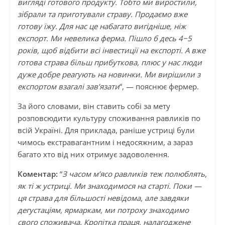
вигляді готового продукту. Тобто ми виростили,
зібрали та приготували страву. Продаємо вже
готову їжу. Для нас це набагато вигідніше, ніж
експорт. Ми невелика ферма. Пішло б десь 4−5
років, щоб відбити всі інвестиції на експорті. А вже
готова страва більш прибуткова, плюс у нас люди
дуже добре реагують на новинки. Ми вирішили з
експортом взагалі зав’язати
“, — пояснює фермер.
За його словами, він ставить собі за мету
розповсюдити культуру споживання равликів по
всій Україні. Для приклада, раніше устриці були
чимось екстравагантним і недосяжним, а зараз
багато хто від них отримує задоволення.
Коментар:
“
З часом м’ясо равликів теж полюблять,
як ті ж устриці. Ми знаходимося на старті. Поки —
ця страва для більшості невідома, але завдяки
дегустаціям, ярмаркам, ми потроху знаходимо
свого споживача. Кропітка праця, налагоджене