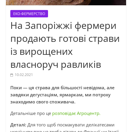
ЕКО-ФЕРМЕРСТВО
На Запоріжжі фермери
продають готові страви
із вирощених
власноруч равликів
10.02.2021
Поки — ця страва для більшості невідома, але
завдяки дегустаціям, ярмаркам, ми потроху
знаходимо свого споживача.
Детальніше про це
розповідає Агроцентр.
Деталі:
Для того щоб посмакувати делікатесами
українцям вже не треба літати до Франції чи Італії.