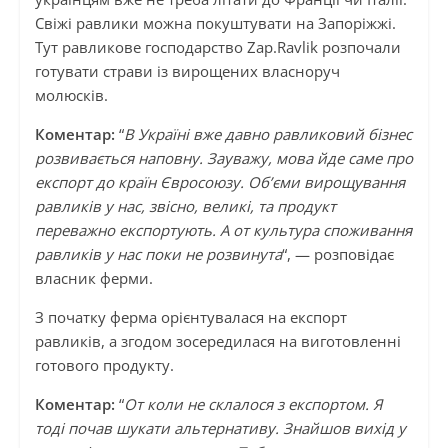
Свіжі равлики можна покуштувати на Запоріжжі.
Тут равликове господарство Zap.Ravlik розпочали
готувати страви із вирощених власноруч
молюсків.
Коментар:
“
В Україні вже давно равликовий бізнес
розвивається наповну. Зауважу, мова йде саме про
експорт до країн Євросоюзу. Об’єми вирощування
равликів у нас, звісно, великі, та продукт
переважно експортують. А от культура споживання
равликів у нас поки не розвинута
“, — розповідає
власник ферми.
З початку ферма орієнтувалася на експорт
равликів, а згодом зосередилася на виготовленні
готового продукту.
Коментар:
“
От коли не склалося з експортом. Я
тоді почав шукати альтернативу. Знайшов вихід у