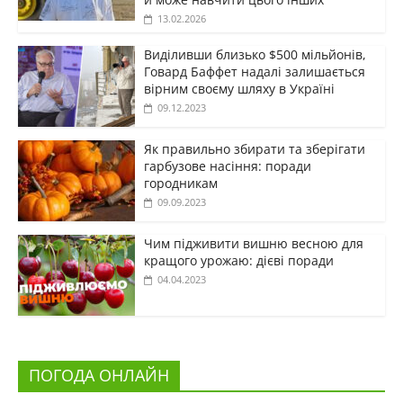
13.02.2026
Виділивши близько $500 мільйонів,
Говард Баффет надалі залишається
вірним своєму шляху в Україні
09.12.2023
Як правильно збирати та зберігати
гарбузове насіння: поради
городникам
09.09.2023
Чим підживити вишню весною для
кращого урожаю: дієві поради
04.04.2023
ПОГОДА ОНЛАЙН