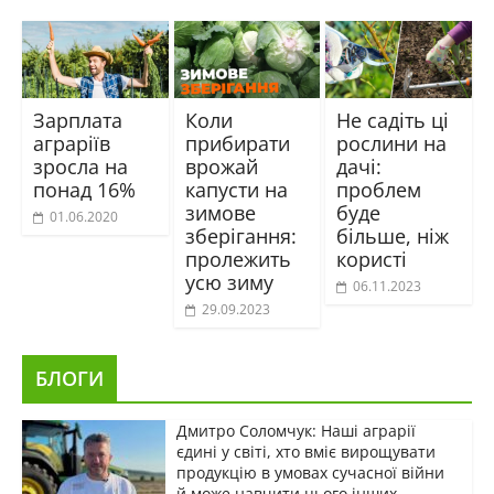
Зарплата
Коли
Не садіть ці
аграріїв
прибирати
рослини на
зросла на
врожай
дачі:
понад 16%
капусти на
проблем
зимове
буде
01.06.2020
зберігання:
більше, ніж
пролежить
користі
усю зиму
06.11.2023
29.09.2023
БЛОГИ
Дмитро Соломчук: Наші аграрії
єдині у світі, хто вміє вирощувати
продукцію в умовах сучасної війни
й може навчити цього інших