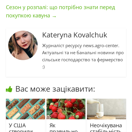
Сезон у розпалі: що потрібно знати перед
покупкою кавуна
→
Kateryna Kovalchuk
Журналіст ресурсу news.agro-center.
Актуальні та не банальні новини про
сільське господарство та фермерство
:)
Вас може зацікавити:
У США
Як
Неочікувана
створили
правильно
стабільність