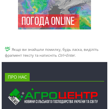
Якщо ви знайшли помилку, будь ласка, виділіть
фрагмент тексту та натисніть
Ctrl+Enter
.
ПРО НАС