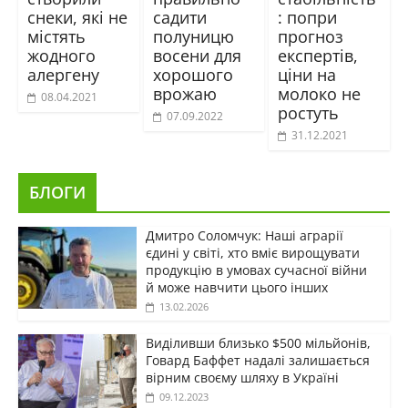
снеки, які не
садити
: попри
містять
полуницю
прогноз
жодного
восени для
експертів,
алергену
хорошого
ціни на
врожаю
молоко не
08.04.2021
ростуть
07.09.2022
31.12.2021
БЛОГИ
Дмитро Соломчук: Наші аграрії
єдині у світі, хто вміє вирощувати
продукцію в умовах сучасної війни
й може навчити цього інших
13.02.2026
Виділивши близько $500 мільйонів,
Говард Баффет надалі залишається
вірним своєму шляху в Україні
09.12.2023