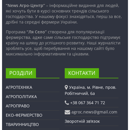
“News Агро-Центр”
– інформаційне видання для людей,
які хочуть бути в курсі основних трендів сільського
господарства. У нашому фокусі знаходяться, перш за все,
дрібні та середні фермери України.
Програма
“Ля Село”
створена для популяризації
фермерства, адже саме сільське господарство підтримує
країну на шляху до успішного розвитку. Наші журналісти
зроблять усе, щоб перебування на нашому сайті було
максимально інформативним та цікавим.
РОЗДІЛИ
КОНТАКТИ
АГРОТЕХНІКА
Україна, м. Рівне, пров.
Робітничий, 6а
АГРОПОЛІТИКА
+38 067 364 71 72
АГРОПРАВО
agroc.news@gmail.com
ЕКО-ФЕРМЕРСТВО
Зворотній зв’язок
ТВАРИННИЦТВО