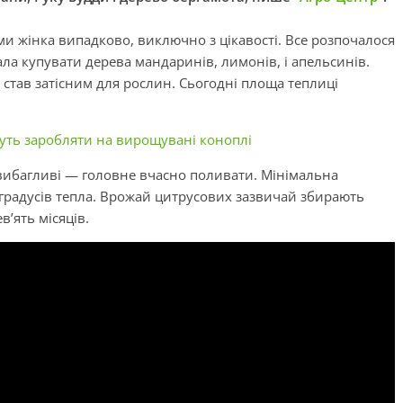
 жінка випадково, виключно з цікавості. Все розпочалося
ала купувати дерева мандаринів, лимонів, і апельсинів.
 став затісним для рослин. Сьогодні площа теплиці
уть заробляти на вирощувані коноплі
евибагливі — головне вчасно поливати. Мінімальна
градусів тепла. Врожай цитрусових зазвичай збирають
в’ять місяців.