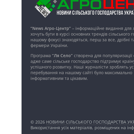
“News Агро-Центр”
– інформаційне видання для 
хочуть бути в курсі основних трендів сільського 
нашому фокусі знаходяться, перш за все, дрібні т
фермери України.
Програма
“Ля Село”
створена для популяризації
адже саме сільське господарство підтримує країн
успішного розвитку. Наші журналісти зроблять ус
перебування на нашому сайті було максимально
інформативним та цікавим.
© 2026
НОВИНИ СІЛЬСЬКОГО ГОСПОДАРСТВА УКР
Використання усіх матеріалів, розміщених на ін