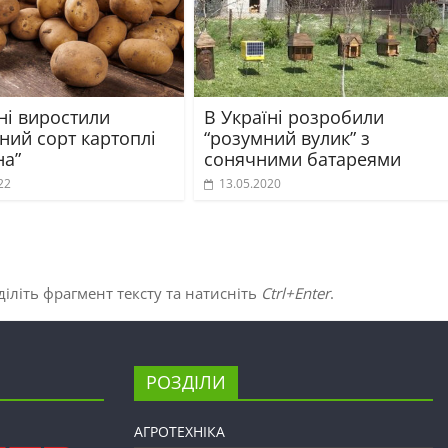
ні виростили
В Україні розробили
ний сорт картоплі
“розумний вулик” з
на”
сонячними батареями
22
13.05.2020
іліть фрагмент тексту та натисніть
Ctrl+Enter
.
РОЗДІЛИ
АГРОТЕХНІКА