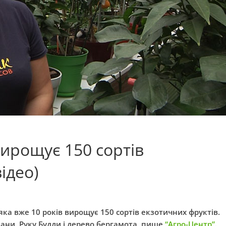
вирощує 150 сортів
ідео)
ка вже 10 років вирощує 150 сортів екзотичних фруктів.
нани, Руку Будди
і
дерево бергамота, пише
“Агро-Центр”
.