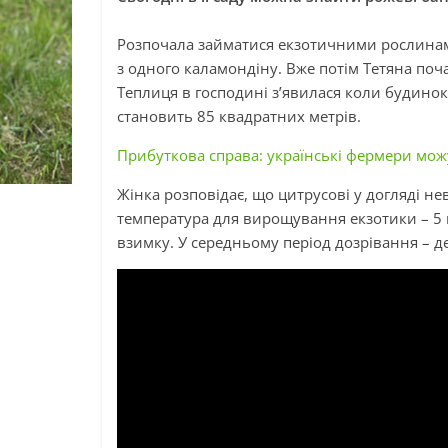
Розпочала займатися екзотичними рослинами
з одного
каламондіну
. Вже потім Тетяна поч
Теплиця в господині з’явилася коли будинок
становить 85 квадратних метрів.
Прибуткова справа: українські фермери мож
Жінка розповідає, що цитрусові у догляді н
температура для вирощування екзотики – 5 
взимку. У середньому період дозрівання – де