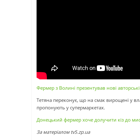
Фермер з Волині презентував нові авторські 
Тетяна переконує, що на смак вирощені у вла
пропонують у супермаркетах.
Донецький фермер хоче долучити кіз до ми
За матеріалом tv5.zp.ua