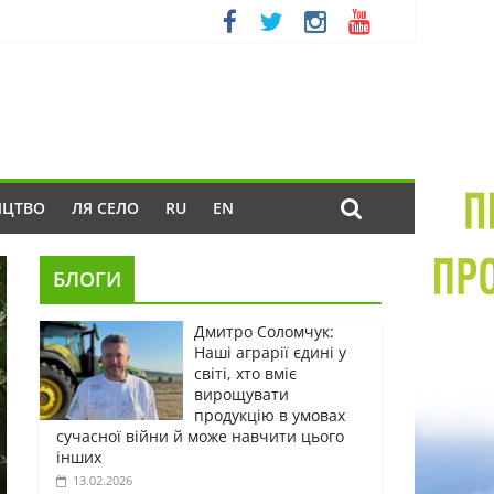
ИЦТВО
ЛЯ СЕЛО
RU
EN
БЛОГИ
Дмитро Соломчук:
Наші аграрії єдині у
світі, хто вміє
вирощувати
продукцію в умовах
сучасної війни й може навчити цього
інших
13.02.2026