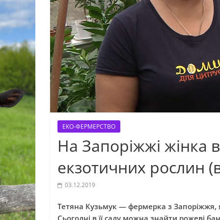
ЕКО-ФЕРМЕРСТВО
На Запоріжжі жінка 
екзотичних рослин (в
03.12.2019
Тетяна Кузьмук — фермерка з Запоріжжя, я
Сьогодні в її саду можна знайти рожеві ба