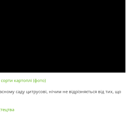
сорти картоплі (фото)
сному саду цитрусові, нічим не відрізняється від тих, що
стецтва