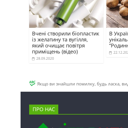
Вчені створили біопластик
В Украї
із желатину та вугілля,
унікаль
який очищає повітря
“Родин
приміщень (відео)
22.12.20
28.09.2020
Якщо ви знайшли помилку, будь ласка, вид
ПРО НАС