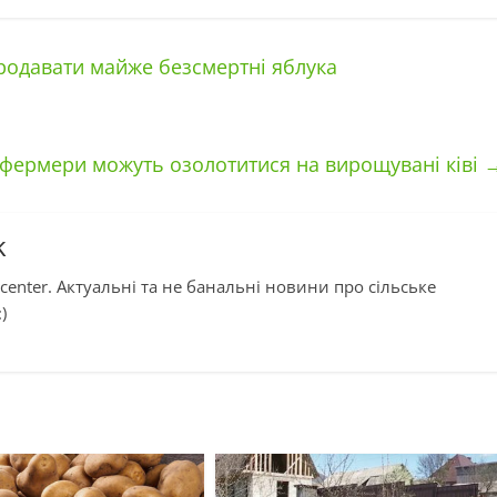
родавати майже безсмертні яблука
 фермери можуть озолотитися на вирощувані ківі
k
center. Актуальні та не банальні новини про сільське
)