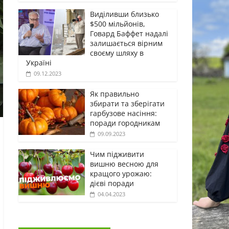
Виділивши близько
$500 мільйонів,
Говард Баффет надалі
залишається вірним
своєму шляху в
Україні
09.12.2023
Як правильно
збирати та зберігати
гарбузове насіння:
поради городникам
09.09.2023
Чим підживити
вишню весною для
кращого урожаю:
дієві поради
04.04.2023