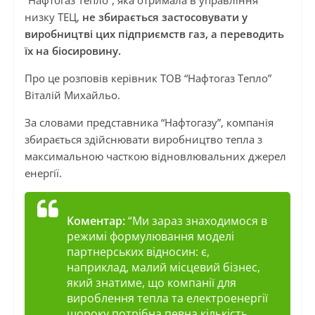
“Нафтогаз Тепло”, яка отримала в управління
низку ТЕЦ,
не збирається застосовувати у
виробництві цих підприємств газ, а переводить
їх на біосировину.
Про це розповів керівник ТОВ “Нафтогаз Тепло”
Віталій Михайльо.
За словами представника “Нафтогазу”, компанія
збирається здійснювати виробництво тепла з
максимальною часткою відновлювальних джерел
енергії.
Коментар:
“Ми зараз знаходимося в
режимі формулювання моделі
партнерських відносин: є,
наприклад, малий місцевий бізнес,
який знатиме, що компанії для
вироблення тепла та електроенергії
щороку потрібна певна кількість