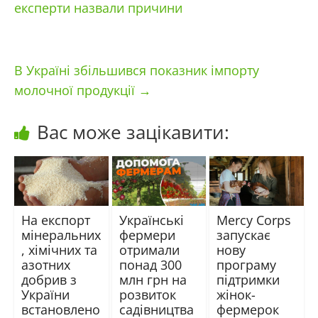
експерти назвали причини
В Україні збільшився показник імпорту
молочної продукції
→
Вас може зацікавити:
На експорт
Українські
Mercy Corps
мінеральних
фермери
запускає
, хімічних та
отримали
нову
азотних
понад 300
програму
добрив з
млн грн на
підтримки
України
розвиток
жінок-
встановлено
садівництва
фермерок