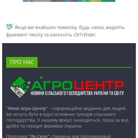
Якщо ви знайшли помилку, будь ласка, виділіть
фрагмент тексту та натисніть
Ctrl+Enter
.
ПРО НАС
“News Агро-Центр”
– інформаційне видання для людей,
які хочуть бути в курсі основних трендів сільського
господарства. У нашому фокусі знаходяться, перш за все,
дрібні та середні фермери України.
Програма
“Ля Село”
створена для популяризації