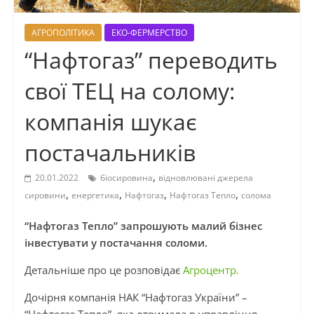
АГРОПОЛІТИКА
ЕКО-ФЕРМЕРСТВО
“Нафтогаз” переводить
свої ТЕЦ на солому:
компанія шукає
постачальників
,
20.01.2022
біосировина
відновлювані джерела
,
,
,
,
сировини
енергетика
Нафтогаз
Нафтогаз Тепло
солома
“Нафтогаз Тепло” запрошують малий бізнес
інвестувати у постачання соломи.
Детальніше про це розповідає
Агроцентр.
Дочірня компанія НАК “Нафтогаз України” –