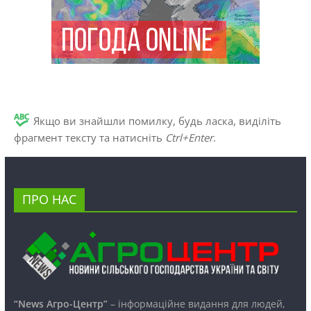
Якщо ви знайшли помилку, будь ласка, виділіть
фрагмент тексту та натисніть
Ctrl+Enter
.
ПРО НАС
“News Агро-Центр”
– інформаційне видання для людей,