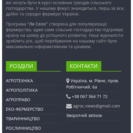
які хочуть бути в курсі основних трендів сільського
господарства. У нашому фокусі знаходяться, перш за все,
дрібні та середні фермери України.
Програма
“Ля Село”
створена для популяризації
фермерства, адже саме сільське господарство підтримує
країну на шляху до успішного розвитку. Наші журналісти
зроблять усе, щоб перебування на нашому сайті було
максимально інформативним та цікавим.
РОЗДІЛИ
КОНТАКТИ
АГРОТЕХНІКА
Україна, м. Рівне, пров.
Робітничий, 6а
АГРОПОЛІТИКА
+38 067 364 71 72
АГРОПРАВО
agroc.news@gmail.com
ЕКО-ФЕРМЕРСТВО
Зворотній зв’язок
ТВАРИННИЦТВО
РОСЛИННИЦТВО