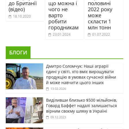
до Британії
що можна і
половині
(відео)
чого не
2022 року
варто
може
18.10.2020
робити
скласти 1
городникам
млн тонн
23.01.2024
01.07.2022
БЛОГИ
Дмитро Соломчук: Наші аграрії
єдині у світі, хто вміє вирощувати
продукцію в умовах сучасної війни
й може навчити цього інших
13.02.2026
Виділивши близько $500 мільйонів,
Говард Баффет надалі залишається
вірним своєму шляху в Україні
09.12.2023