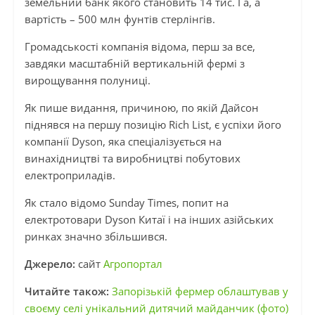
земельний банк якого становить 14 тис. Га, а
вартість – 500 млн фунтів стерлінгів.
Громадськості компанія відома, перш за все,
завдяки масштабній вертикальній фермі з
вирощування полуниці.
Як пише видання, причиною, по якій Дайсон
піднявся на першу позицію Rich List, є успіхи його
компанії Dyson, яка спеціалізується на
винахідництві та виробництві побутових
електроприладів.
Як стало відомо Sunday Times, попит на
електротовари Dyson Китаї і на інших азійських
ринках значно збільшився.
Джерело:
сайт
Агропортал
Читайте також:
Запорізькій фермер облаштував у
своєму селі унікальний дитячий майданчик (фото)