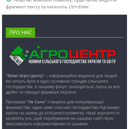
фрагмент тексту та натисніть
Ctrl+Enter
.
ПРО НАС
“News Агро-Центр”
– інформаційне видання для людей,
які хочуть бути в курсі основних трендів сільського
господарства. У нашому фокусі знаходяться, перш за все,
дрібні та середні фермери України.
Програма
“Ля Село”
створена для популяризації
фермерства, адже саме сільське господарство підтримує
країну на шляху до успішного розвитку. Наші журналісти
зроблять усе, щоб перебування на нашому сайті було
максимально інформативним та цікавим.