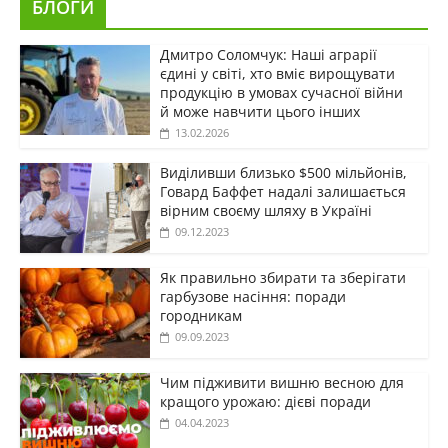
БЛОГИ
Дмитро Соломчук: Наші аграрії
єдині у світі, хто вміє вирощувати
продукцію в умовах сучасної війни
й може навчити цього інших
13.02.2026
Виділивши близько $500 мільйонів,
Говард Баффет надалі залишається
вірним своєму шляху в Україні
09.12.2023
Як правильно збирати та зберігати
гарбузове насіння: поради
городникам
09.09.2023
Чим підживити вишню весною для
кращого урожаю: дієві поради
04.04.2023