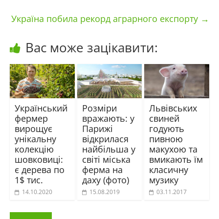
Україна побила рекорд аграрного експорту
→
Вас може зацікавити:
Український
Розміри
Львівських
фермер
вражають: у
свиней
вирощує
Парижі
годують
унікальну
відкрилася
пивною
колекцію
найбільша у
макухою та
шовковиці:
світі міська
вмикають їм
є дерева по
ферма на
класичну
1$ тис.
даху (фото)
музику
14.10.2020
15.08.2019
03.11.2017