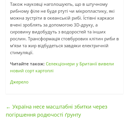
Також науковці наголошують, що в штучному
рибному філе не буде ртуті чи мікропластику, які
можна зустріти в океанській рибі. Їстівні каркаси
вчені зроблять за допомогою 3D-друку, а
сировину видобудуть з водоростей та інших
рослин. Трансформація стовбурових клітин риби в
м’язи та жир відбудеться завдяки електричній
стимуляції.
Читайте також:
Селекціонери у Британії вивели
новий сорт картоплі
Джерело
←
Україна несе масштабні збитки через
погіршення родючості ґрунту