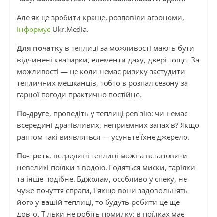
Але як це зробити краще, розповіли агрономи,
інформує
Ukr.Media.
Для початк
у в теплиці за можливості мають бути
відчинені кватирки, елементи даху, двері тощо. За
можливості — це коли немає ризику застудити
тепличних мешканців, тобто в розпал сезону за
гарної погоди практично постійно.
По-друге
, проведіть у теплиці ревізію: чи немає
всередині дратівливих, неприємних запахів? Якщо
раптом такі виявляться — усуньте їхнє джерело.
По-третє
, всередині теплиці можна встановити
невеликі поїлки з водою. Годяться миски, тарілки
та інше подібне. Бджолам, особливо у спеку, не
чуже почуття спраги, і якщо вони задовольнять
його у вашій теплиці, то будуть робити це ще
довго. Тільки не робіть помилку: в поїлках має