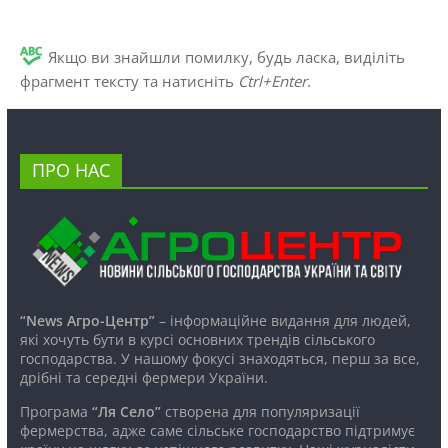
Якщо ви знайшли помилку, будь ласка, виділіть
фрагмент тексту та натисніть
Ctrl+Enter
.
ПРО НАС
“News Агро-Центр”
– інформаційне видання для людей,
які хочуть бути в курсі основних трендів сільського
господарства. У нашому фокусі знаходяться, перш за все,
дрібні та середні фермери України.
Програма
“Ля Село”
створена для популяризації
фермерства, адже саме сільське господарство підтримує