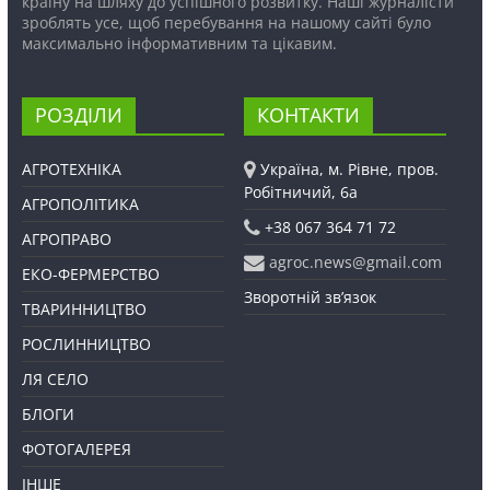
країну на шляху до успішного розвитку. Наші журналісти
зроблять усе, щоб перебування на нашому сайті було
максимально інформативним та цікавим.
РОЗДІЛИ
КОНТАКТИ
АГРОТЕХНІКА
Україна, м. Рівне, пров.
Робітничий, 6а
АГРОПОЛІТИКА
+38 067 364 71 72
АГРОПРАВО
agroc.news@gmail.com
ЕКО-ФЕРМЕРСТВО
Зворотній зв’язок
ТВАРИННИЦТВО
РОСЛИННИЦТВО
ЛЯ СЕЛО
БЛОГИ
ФОТОГАЛЕРЕЯ
ІНШЕ