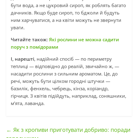
бути вода, а не цукровий сироп, як роблять багато
дачників. Якщо буде сироп, то бджоли й будуть
ним харчуватися, а на квіти можуть не звернути
уваги.
Читайте також:
Які рослини не можна садити
поруч з помідорами
І, нарешті
, надійний спосіб — по периметру
теплиці — відповідно до реалій, звичайно ж, —
насадити рослини з сильним ароматом. Це, до
речі, можуть бути цілком городні штучки —
базилік, фенхель, чебрець, кінза, коріандр,
гірчиця. З квітів підійдуть, наприклад, соняшники,
м’ята, лаванда.
←
Як з кропиви приготувати добриво: поради