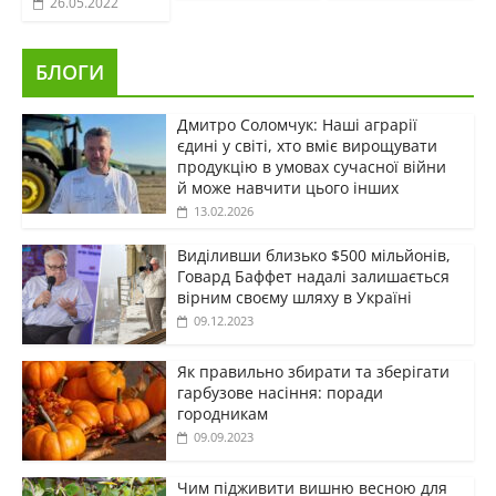
26.05.2022
БЛОГИ
Дмитро Соломчук: Наші аграрії
єдині у світі, хто вміє вирощувати
продукцію в умовах сучасної війни
й може навчити цього інших
13.02.2026
Виділивши близько $500 мільйонів,
Говард Баффет надалі залишається
вірним своєму шляху в Україні
09.12.2023
Як правильно збирати та зберігати
гарбузове насіння: поради
городникам
09.09.2023
Чим підживити вишню весною для