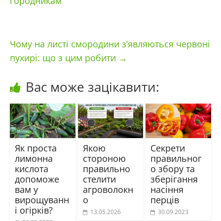
городникам
Чому на листі смородини з’являються червоні
пухирі: що з цим робити
→
Вас може зацікавити:
Як проста
Якою
Секрети
лимонна
стороною
правильног
кислота
правильно
о збору та
допоможе
стелити
зберігання
вам у
агроволокн
насіння
вирощуванн
о
перців
і огірків?
13.05.2026
30.09.2023