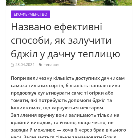
ЕКО-ФЕРМЕРСТВО
Названо ефективні
способи, як залучити
бджіл у дачну теплицю
28.04.2024
теплиця
Попри величезну кількість доступних дачникам
самозапильних сортів, більшість наполегливо
продовжує культивувати саме ті огірки або
томати, які потребують допомоги бджіл та
інших комах, що харчуються нектаром.
Запилення вручну вони залишають тільки на
крайній випадок, та й воно, якщо чесно, не
завжди й можливе — хоча б через брак вільного
часу. Залишається тільки заманювати бджіл.