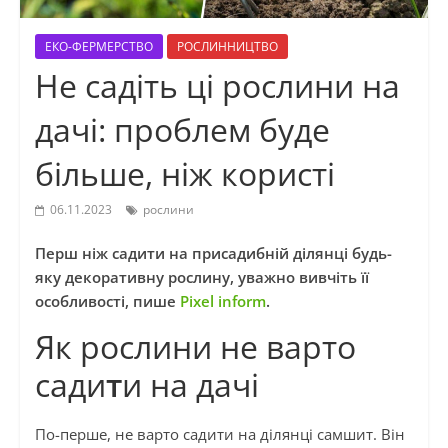
ЕКО-ФЕРМЕРСТВО
РОСЛИННИЦТВО
Не садіть ці рослини на
дачі: проблем буде
більше, ніж користі
06.11.2023
рослини
Перш ніж садити на присадибній ділянці будь-
яку декоративну рослину, уважно вивчіть її
особливості, пише
Pixel inform
.
Як рослини не варто
сади
т
и на дачі
По-перше, не варто садити на ділянці самшит. Він