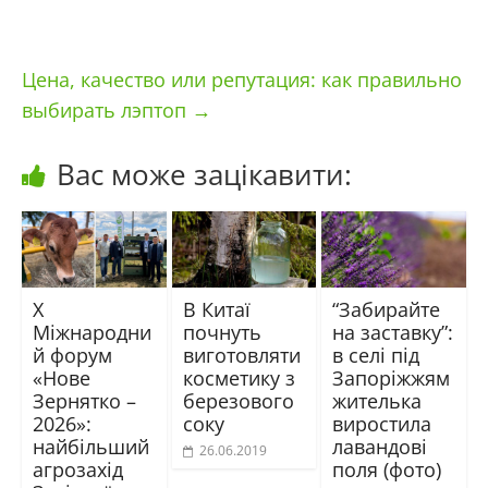
Цена, качество или репутация: как правильно
выбирать лэптоп
→
Вас може зацікавити:
X
В Китаї
“Забирайте
Міжнародни
почнуть
на заставку”:
й форум
виготовляти
в селі під
«Нове
косметику з
Запоріжжям
Зернятко –
березового
жителька
2026»:
соку
виростила
найбільший
лавандові
26.06.2019
агрозахід
поля (фото)