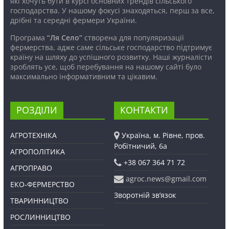
які хочуть бути в курсі основних трендів сільського
господарства. У нашому фокусі знаходяться, перш за все,
дрібні та середні фермери України.
Програма
“Ля Село”
створена для популяризації
фермерства, адже саме сільське господарство підтримує
країну на шляху до успішного розвитку. Наші журналісти
зроблять усе, щоб перебування на нашому сайті було
максимально інформативним та цікавим.
РОЗДІЛИ
КОНТАКТИ
АГРОТЕХНІКА
Україна, м. Рівне, пров.
Робітничий, 6а
АГРОПОЛІТИКА
+38 067 364 71 72
АГРОПРАВО
agroc.news@gmail.com
ЕКО-ФЕРМЕРСТВО
Зворотній зв’язок
ТВАРИННИЦТВО
РОСЛИННИЦТВО