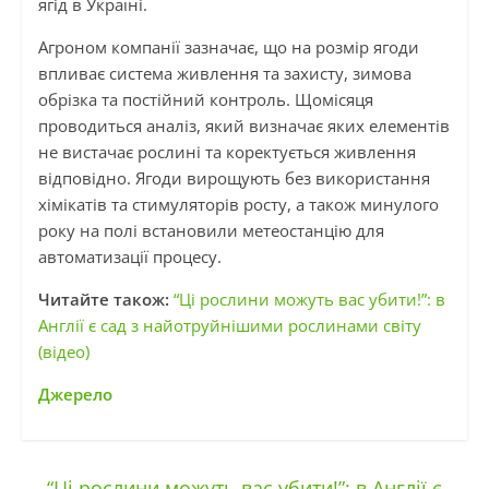
ягід в Україні.
Агроном компанії зазначає, що на розмір ягоди
впливає система живлення та захисту, зимова
обрізка та постійний контроль. Щомісяця
проводиться аналіз, який визначає яких елементів
не вистачає рослині та коректується живлення
відповідно. Ягоди вирощують без використання
хімікатів та стимуляторів росту, а також минулого
року на полі встановили метеостанцію для
автоматизації процесу.
Читайте також:
“Ці рослини можуть вас убити!”: в
Англії є сад з найотруйнішими рослинами світу
(відео)
Джерело
←
“Ці рослини можуть вас убити!”: в Англії є