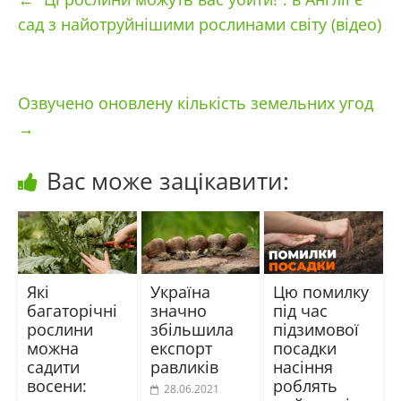
сад з найотруйнішими рослинами світу (відео)
Озвучено оновлену кількість земельних угод
→
Вас може зацікавити:
Які
Україна
Цю помилку
багаторічні
значно
під час
рослини
збільшила
підзимової
можна
експорт
посадки
садити
равликів
насіння
восени:
роблять
28.06.2021