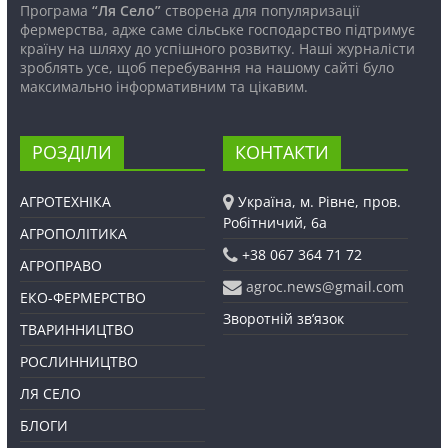
Програма
“Ля Село”
створена для популяризації
фермерства, адже саме сільське господарство підтримує
країну на шляху до успішного розвитку. Наші журналісти
зроблять усе, щоб перебування на нашому сайті було
максимально інформативним та цікавим.
РОЗДІЛИ
КОНТАКТИ
АГРОТЕХНІКА
Україна, м. Рівне, пров.
Робітничий, 6а
АГРОПОЛІТИКА
+38 067 364 71 72
АГРОПРАВО
agroc.news@gmail.com
ЕКО-ФЕРМЕРСТВО
Зворотній зв’язок
ТВАРИННИЦТВО
РОСЛИННИЦТВО
ЛЯ СЕЛО
БЛОГИ