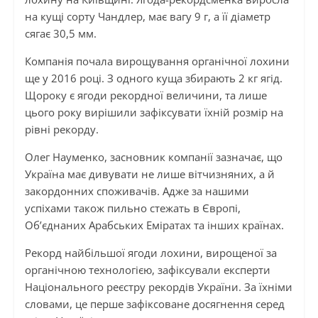
на кущі сорту Чандлер, має вагу 9 г, а її діаметр
сягає 30,5 мм.
Компанія почала вирощування органічної лохини
ще у 2016 році. З одного куща збирають 2 кг ягід.
Щороку є ягоди рекордної величини, та лише
цього року вирішили зафіксувати їхній розмір на
рівні рекорду.
Олег Науменко, засновник компанії зазначає, що
Україна має дивувати не лише вітчизняних, а й
закордонних споживачів. Адже за нашими
успіхами також пильно стежать в Європі,
Об’єднаних Арабських Еміратах та інших країнах.
Рекорд найбільшої ягоди лохини, вирощеної за
органічною технологією, зафіксували експерти
Національного реєстру рекордів України. За їхніми
словами, це перше зафіксоване досягнення серед