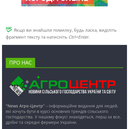
Якщо ви знайшли помилку, будь ласка, виділіть
фрагмент тексту та натисніть
Ctrl+Enter
.
ПРО НАС
“News Агро-Центр”
– інформаційне видання для людей,
які хочуть бути в курсі основних трендів сільського
господарства. У нашому фокусі знаходяться, перш за все,
дрібні та середні фермери України.