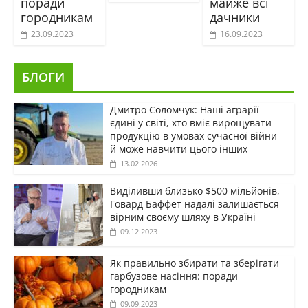
поради
майже всі
городникам
дачники
23.09.2023
16.09.2023
БЛОГИ
Дмитро Соломчук: Наші аграрії
єдині у світі, хто вміє вирощувати
продукцію в умовах сучасної війни
й може навчити цього інших
13.02.2026
Виділивши близько $500 мільйонів,
Говард Баффет надалі залишається
вірним своєму шляху в Україні
09.12.2023
Як правильно збирати та зберігати
гарбузове насіння: поради
городникам
09.09.2023