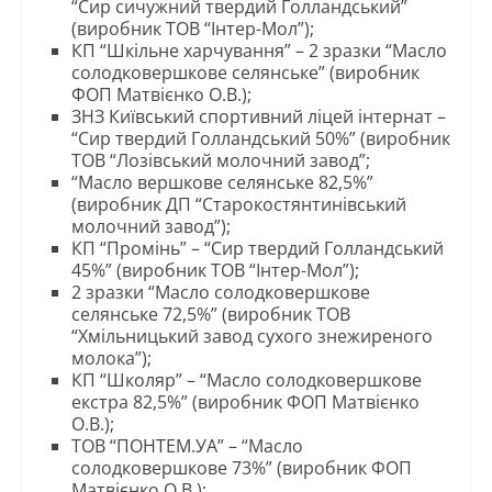
“Сир сичужний твердий Голландський”
(виробник ТОВ “Інтер-Мол”);
КП “Шкільне харчування” – 2 зразки “Масло
солодковершкове селянське” (виробник
ФОП Матвієнко О.В.);
ЗНЗ Київський спортивний ліцей інтернат –
“Сир твердий Голландський 50%” (виробник
ТОВ “Лозівський молочний завод”;
“Масло вершкове селянське 82,5%”
(виробник ДП “Старокостянтинівський
молочний завод”);
КП “Промінь” – “Сир твердий Голландський
45%” (виробник ТОВ “Інтер-Мол”);
2 зразки “Масло солодковершкове
селянське 72,5%” (виробник ТОВ
“Хмільницький завод сухого знежиреного
молока”);
КП “Школяр” – “Масло солодковершкове
екстра 82,5%” (виробник ФОП Матвієнко
О.В.);
ТОВ “ПОНТЕМ.УА” – “Масло
солодковершкове 73%” (виробник ФОП
Матвієнко О.В.);