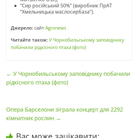
“Сир російський 50%” (виробник ПрАТ
“Хмельницька маслосирбаза”).
Джерело:
сайт
Agronews
Читайте також:
У Чорнобильському заповіднику
побачили рідкісного птаха (фото)
←
У Чорнобильському заповіднику побачили
рідкісного птаха (фото)
Опера Барселони зіграла концерт для 2292
кімнатних рослин
→
Вас може зацікавити: