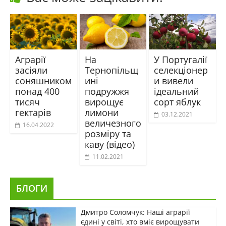
Аграрії
На
У Португалії
засіяли
Тернопільщ
селекціонер
соняшником
ині
и вивели
понад 400
подружжя
ідеальний
тисяч
вирощує
сорт яблук
гектарів
лимони
03.12.2021
величезного
16.04.2022
розміру та
каву (відео)
11.02.2021
БЛОГИ
Дмитро Соломчук: Наші аграрії
єдині у світі, хто вміє вирощувати