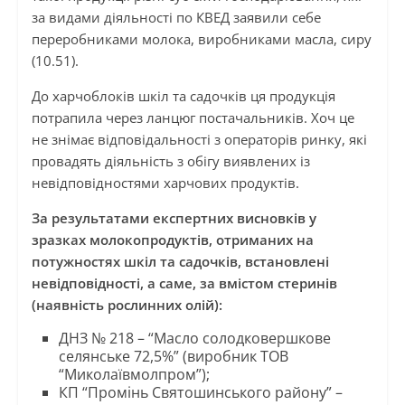
за видами діяльності по КВЕД заявили себе
переробниками молока, виробниками масла, сиру
(10.51).
До харчоблоків шкіл та садочків ця продукція
потрапила через ланцюг постачальників. Хоч це
не знімає відповідальності з операторів ринку, які
провадять діяльність з обігу виявлених із
невідповідностями харчових продуктів.
За результатами експертних висновків у
зразках молокопродуктів, отриманих на
потужностях шкіл та садочків, встановлені
невідповідності, а саме, за вмістом стеринів
(наявність рослинних олій):
ДНЗ № 218 – “Масло солодковершкове
селянське 72,5%” (виробник ТОВ
“Миколаївмолпром”);
КП “Промінь Святошинського району” –