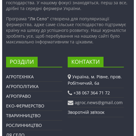
господарства. У нашому фокусі знаходяться, перш за все,
дрібні та середні фермери України.
Програма
“Ля Село”
створена для популяризації
фермерства, адже саме сільське господарство підтримує
країну на шляху до успішного розвитку. Наші журналісти
зроблять усе, щоб перебування на нашому сайті було
максимально інформативним та цікавим.
РОЗДІЛИ
КОНТАКТИ
АГРОТЕХНІКА
Україна, м. Рівне, пров.
Робітничий, 6а
АГРОПОЛІТИКА
+38 067 364 71 72
АГРОПРАВО
agroc.news@gmail.com
ЕКО-ФЕРМЕРСТВО
Зворотній зв’язок
ТВАРИННИЦТВО
РОСЛИННИЦТВО
ЛЯ СЕЛО