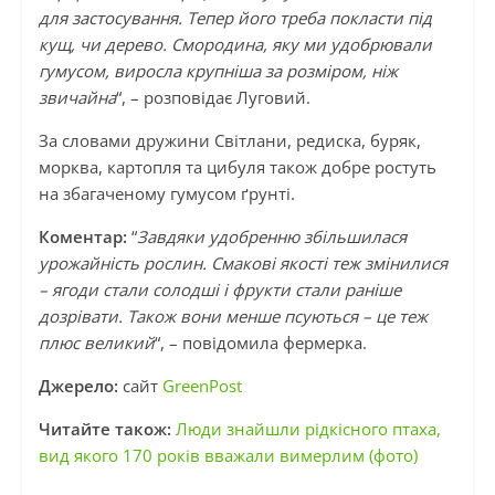
для застосування. Тепер його треба покласти під
кущ, чи дерево. Смородина, яку ми удобрювали
гумусом, виросла крупніша за розміром, ніж
звичайна
“, – розповідає Луговий.
За словами дружини Світлани, редиска, буряк,
морква, картопля та цибуля також добре ростуть
на збагаченому гумусом ґрунті.
Коментар:
“
Завдяки удобренню збільшилася
урожайність рослин. Смакові якості теж змінилися
– ягоди стали солодші і фрукти стали раніше
дозрівати. Також вони менше псуються – це теж
плюс великий
“, – повідомила фермерка.
Джерело:
сайт
GreenPost
Читайте також:
Люди знайшли рідкісного птаха,
вид якого 170 років вважали вимерлим (фото)