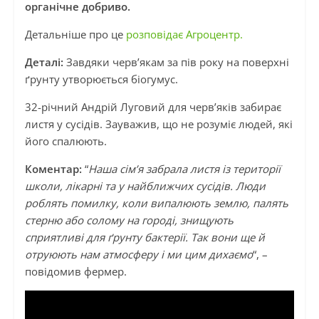
органічне добриво.
Детальніше про це
розповідає Агроцентр.
Деталі:
Завдяки черв’якам за пів року на поверхні
ґрунту утворюється біогумус.
32-річний Андрій Луговий для черв’яків забирає
листя у сусідів. Зауважив, що не розуміє людей, які
його спалюють.
Коментар:
“
Наша сім’я забрала листя із території
школи, лікарні та у найближчих сусідів. Люди
роблять помилку, коли випалюють землю, палять
стерню або солому на городі, знищують
сприятливі для ґрунту бактерії. Так вони ще й
отруюють нам атмосферу і ми цим дихаємо
“, –
повідомив фермер.