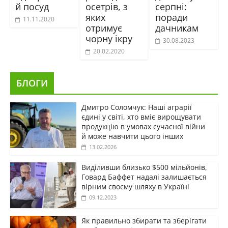
й посуд
осетрів, з
серпні:
яких
поради
11.11.2020
отримує
дачникам
чорну ікру
30.08.2023
20.02.2020
БЛОГИ
Дмитро Соломчук: Наші аграрії
єдині у світі, хто вміє вирощувати
продукцію в умовах сучасної війни
й може навчити цього інших
13.02.2026
Виділивши близько $500 мільйонів,
Говард Баффет надалі залишається
вірним своєму шляху в Україні
09.12.2023
Як правильно збирати та зберігати