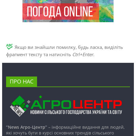
Якщо ви знайшли помилку, будь ласка, виділіть
фрагмент тексту та натисніть
Ctrl+Enter
.
ПРО НАС
“News Агро-Центр”
– інформаційне видання для людей,
які хочуть бути в курсі основних трендів сільського