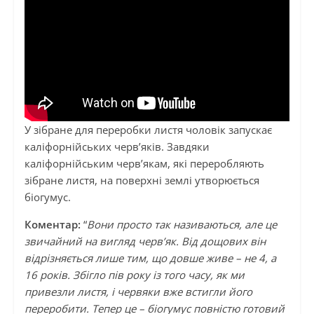
У зібране для переробки листя чоловік запускає
каліфорнійських черв’яків. Завдяки
каліфорнійським черв’якам, які переробляють
зібране листя, на поверхні землі утворюється
біогумус.
Коментар:
“
Вони просто так називаються, але це
звичайний на вигляд черв’як. Від дощових він
відрізняється лише тим, що довше живе – не 4, а
16 років. Збігло пів року із того часу, як ми
привезли листя, і червяки вже встигли його
переробити. Тепер це – біогумус повністю готовий