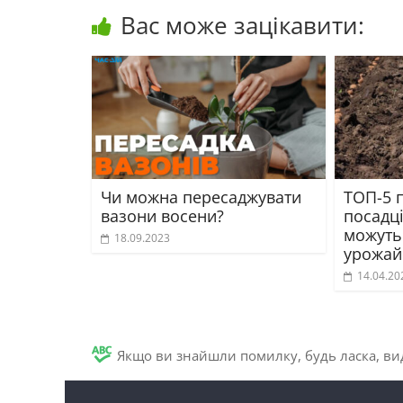
Вас може зацікавити:
Чи можна пересаджувати
ТОП-5 
вазони восени?
посадці
можуть
18.09.2023
урожай
14.04.20
Якщо ви знайшли помилку, будь ласка, вид