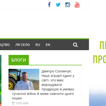
ИЦТВО
ЛЯ СЕЛО
RU
EN
БЛОГИ
Дмитро Соломчук:
Наші аграрії єдині у
світі, хто вміє
вирощувати
продукцію в умовах
сучасної війни й може навчити цього
інших
13.02.2026