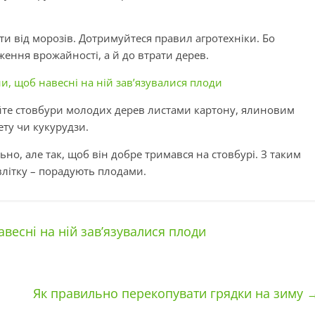
и від морозів. Дотримуйтеся правил агротехніки. Бо
ення врожайності, а й до втрати дерев.
, щоб навесні на ній зав’язувалися плоди
йте стовбури молодих дерев листами картону, ялиновим
ту чи кукурудзи.
ьно, але так, щоб він добре тримався на стовбурі. З таким
 влітку – порадують плодами.
весні на ній зав’язувалися плоди
Як правильно перекопувати грядки на зиму