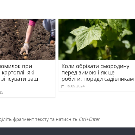
помилок при
Коли обрізати смородину
 картоплі, які
перед зимою і як це
 зіпсувати ваш
робити: поради садівникам
19.09.2024
25
іліть фрагмент тексту та натисніть
Ctrl+Enter
.