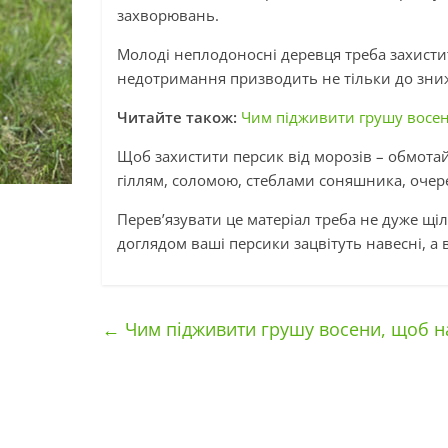
захворювань.
Молоді неплодоносні деревця треба захистит
недотримання призводить не тільки до зниж
Читайте також:
Чим підживити грушу восени
Щоб захистити персик від морозів – обмота
гіллям, соломою, стеблами соняшника, очере
Перев’язувати це матеріал треба не дуже щіл
доглядом ваші персики зацвітуть навесні, а
←
Чим підживити грушу восени, щоб на