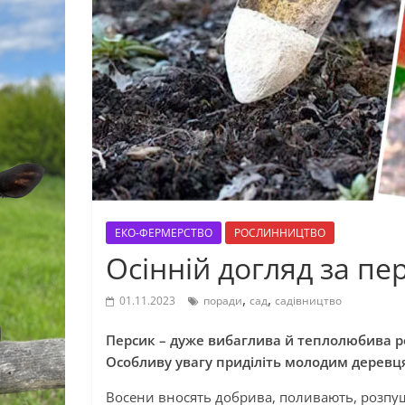
ЕКО-ФЕРМЕРСТВО
РОСЛИННИЦТВО
Осінній догляд за пе
,
,
01.11.2023
поради
сад
садівництво
Персик – дуже вибаглива й теплолюбива ро
Особливу увагу приділіть молодим деревц
Восени вносять добрива, поливають, розпуш