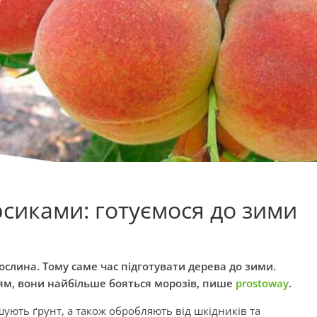
рсиками: готуємося до зими
слина. Тому саме час підготувати дерева до зими.
ям, вони найбільше бояться морозів, пише
prostoway
.
ують ґрунт, а також обробляють від шкідників та