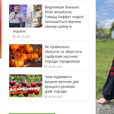
Виділивши близько
$500 мільйонів,
Говард Баффет надалі
залишається вірним
своєму шляху в
Україні
09.12.2023
Як правильно
збирати та зберігати
гарбузове насіння:
поради городникам
09.09.2023
Чим підживити
вишню весною для
кращого урожаю:
дієві поради
04.04.2023