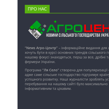
ПРО НАС
“News Агро-Центр”
– інформаційне видання для 
хочуть бути в курсі основних трендів сільського 
нашому фокусі знаходяться, перш за все, дрібні т
фермери України.
Програма
“Ля Село”
створена для популяризації
адже саме сільське господарство підтримує країн
успішного розвитку. Наші журналісти зроблять ус
перебування на нашому сайті було максимально
інформативним та цікавим.