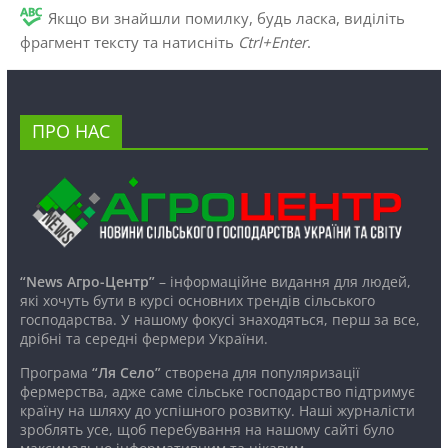
Якщо ви знайшли помилку, будь ласка, виділіть
фрагмент тексту та натисніть
Ctrl+Enter
.
ПРО НАС
“News Агро-Центр”
– інформаційне видання для людей,
які хочуть бути в курсі основних трендів сільського
господарства. У нашому фокусі знаходяться, перш за все,
дрібні та середні фермери України.
Програма
“Ля Село”
створена для популяризації
фермерства, адже саме сільське господарство підтримує
країну на шляху до успішного розвитку. Наші журналісти
зроблять усе, щоб перебування на нашому сайті було