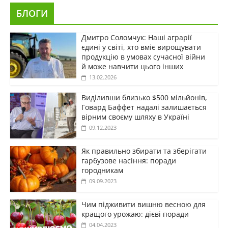
БЛОГИ
Дмитро Соломчук: Наші аграрії
єдині у світі, хто вміє вирощувати
продукцію в умовах сучасної війни
й може навчити цього інших
13.02.2026
Виділивши близько $500 мільйонів,
Говард Баффет надалі залишається
вірним своєму шляху в Україні
09.12.2023
Як правильно збирати та зберігати
гарбузове насіння: поради
городникам
09.09.2023
Чим підживити вишню весною для
кращого урожаю: дієві поради
04.04.2023