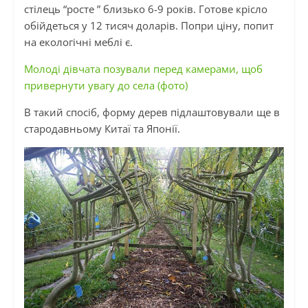
стілець “росте ” близько 6-9 років. Готове крісло
обійдеться у 12 тисяч доларів. Попри ціну, попит
на екологічні меблі є.
Молоді дівчата позували перед камерами, щоб
привернути увагу до села (фото)
В такий спосіб, форму дерев підлаштовували ще в
стародавньому Китаї та Японії.