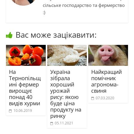
сільське господарство та фермерство
:)
Вас може зацікавити:
На
Україна
Найкращий
Тернопільщ
зібрала
помічник
ині фермер
хороший
агронома-
вирощує
урожай
свиня
понад 40
рису: якою
07.03.2020
видів хурми
буде ціна
продукту на
10.06.2019
ринку
05.11.2021