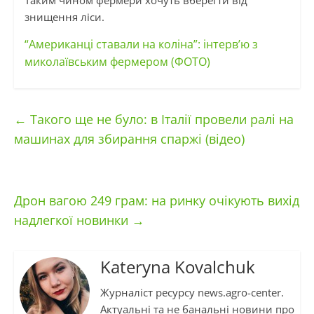
Таким чином фермери хочуть вберегти від
знищення ліси.
“Американці ставали на коліна”: інтерв’ю з
миколаївським фермером (ФОТО)
←
Такого ще не було: в Італії провели ралі на
машинах для збирання спаржі (відео)
Дрон вагою 249 грам: на ринку очікують вихід
надлегкої новинки
→
Kateryna Kovalchuk
Журналіст ресурсу news.agro-center.
Актуальні та не банальні новини про