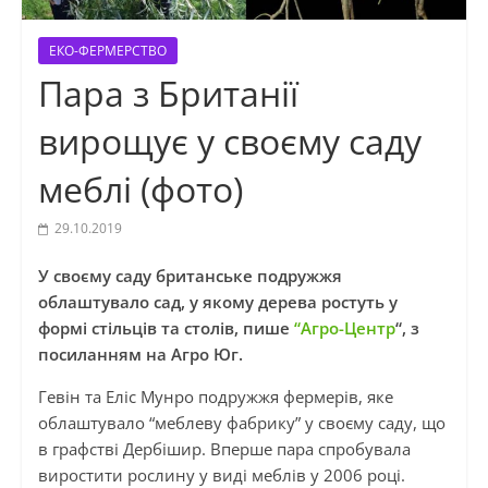
ЕКО-ФЕРМЕРСТВО
Пара з Британії
вирощує у своєму саду
меблі (фото)
29.10.2019
У своєму саду британське подружжя
облаштувало сад, у якому дерева ростуть у
формі стільців та столів, пише
“Агро-Центр
“, з
посиланням на Агро Юг.
Гевін
та Еліс
Мунро
подружжя фермерів, яке
облаштувало “меблеву фабрику” у своєму саду, що
в графстві Дербішир. Вперше пара спробувала
виростити рослину у виді меблів у 2006 році.