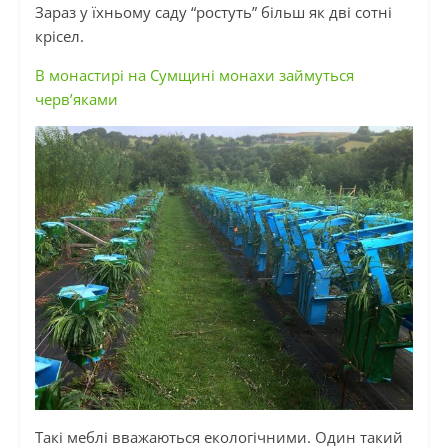
Зараз у їхньому саду “ростуть” більш як дві сотні
крісел.
В монастирі на Сумщині монахи займуться
черв’яками
Такі меблі вважаються екологічними. Один такий