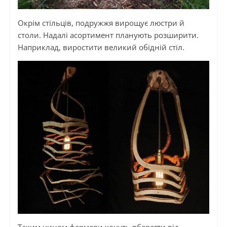
Окрім стільців, подружжя вирощує люстри й
столи. Надалі асортимент планують розширити.
Наприклад, виростити великий обідній стіл.