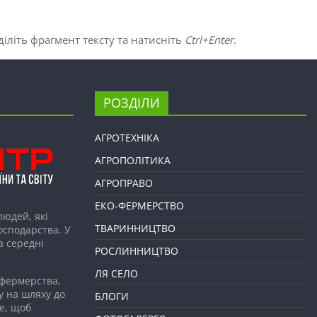
іліть фрагмент тексту та натисніть
Ctrl+Enter
.
РОЗДІЛИ
АГРОТЕХНІКА
АГРОПОЛІТИКА
АГРОПРАВО
ЕКО-ФЕРМЕРСТВО
людей, які
ТВАРИННИЦТВО
господарства. У
а середні
РОСЛИННИЦТВО
ЛЯ СЕЛО
 фермерства,
у на шляху до
БЛОГИ
е, щоб