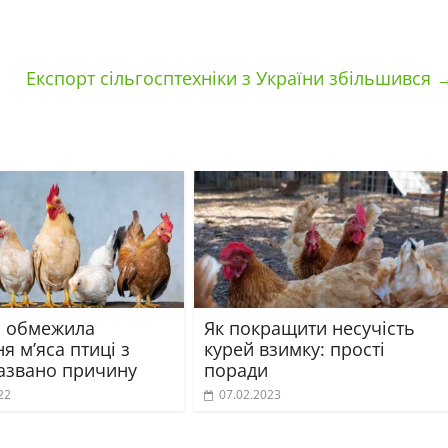
Експорт сільгосптехніки з України збільшився
а обмежила
Як покращити несучість
я м’яса птиці з
курей взимку: прості
азвано причину
поради
22
07.02.2023