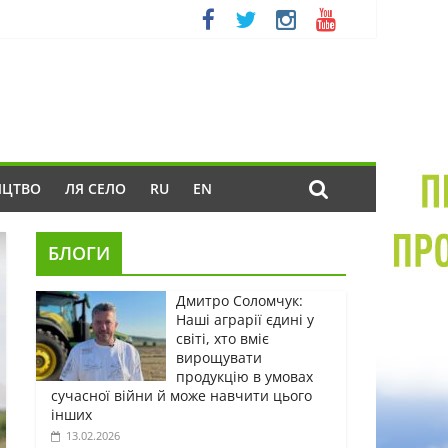
ИЦТВО
ЛЯ СЕЛО
RU
EN
БЛОГИ
Дмитро Соломчук:
Наші аграрії єдині у
світі, хто вміє
вирощувати
продукцію в умовах
сучасної війни й може навчити цього
інших
13.02.2026