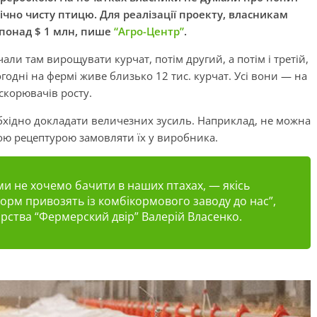
ічно чисту птицю. Для реалізації проекту, власникам
 понад $ 1 млн, пише
“Агро-Центр”
.
али там вирощувати курчат, потім другий, а потім і третій,
одні на фермі живе близько 12 тис. курчат. Усі вони — на
искорювачів росту.
бхідно докладати величезних зусиль. Наприклад, не можна
ою рецептурою замовляти їх у виробника.
ми не хочемо бачити в наших птахах, — якісь
корм привозять із комбікормового заводу до нас”,
рства “Фермерский двір” Валерій Власенко.