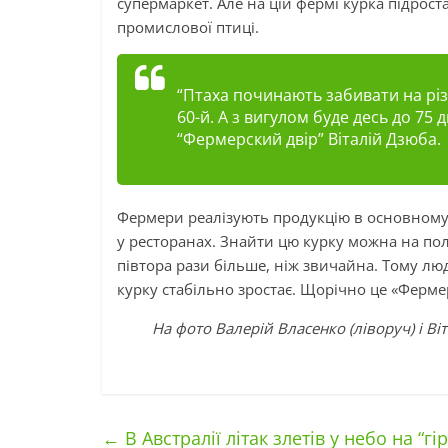
супермаркет. Але на цій фермі курка підроста
промислової птиці.
“Птаха починають забивати на різ
60-й. А з вигулом буде десь до 75
“Фермерский двір” Віталій Дзюба.
Фермери реалізують продукцію в основному у
у ресторанах. Знайти цю курку можна на пол
півтора рази більше, ніж звичайна. Тому люд
курку стабільно зростає. Щорічно це «Фермер
На фото Валерій Власенко (ліворуч) і В
←
В Австралії літак злетів у небо на “гі