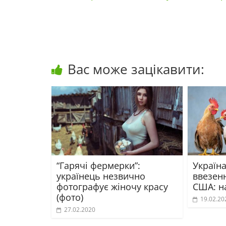
Вас може зацікавити:
“Гарячі фермерки”:
Україн
українець незвично
ввезенн
фотографує жіночу красу
США: н
(фото)
19.02.20
27.02.2020