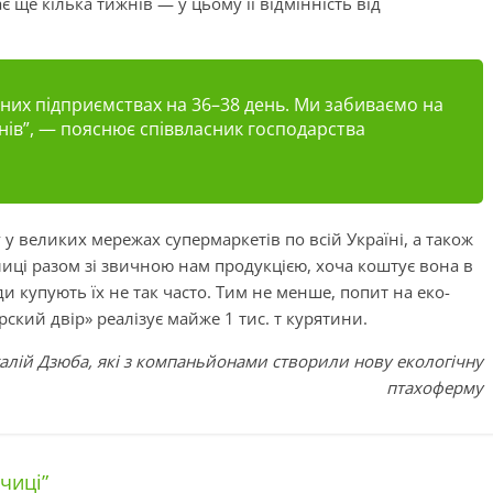
є ще кілька тижнів — у цьому її відмінність від
них підприємствах на 36–38 день. Ми забиваємо на
 днів”, — пояснює співвласник господарства
 великих мережах супермаркетів по всій Україні, а також
иці разом зі звичною нам продукцією, хоча коштує вона в
и купують їх не так часто. Тим не менше, попит на еко-
ский двір» реалізує майже 1 тис. т курятини.
італій Дзюба, які з компаньйонами створили нову екологічну
птахоферму
рчиці”