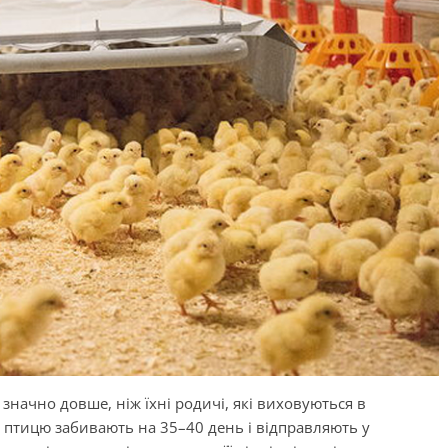
значно довше, ніж їхні родичі, які виховуються в
птицю забивають на 35–40 день і відправляють у