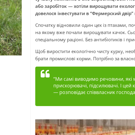
або заробіток — хотіли вирощувати еколог
довелося інвестувати в “Фермерский двір”
Спочатку відновили один цех із птахами, поч
на якому вже почали вирощувати качок. Сьог
спеціальному раціоні. Без антибіотиків і пр
Щоб виростити екологічно чисту курку, нео
брати промислові корми. Потрібно за власн
“Ми самі виводимо речовини, які 
прискорювачі, підсилювачі. І цей 
— розповідає співвласник господа