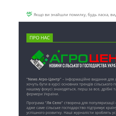
Якщо ви знайшли помилку, будь ласка, вид
ПРО НАС
“News Агро-Центр”
– інформаційне видання для 
хочуть бути в курсі основних трендів сільського 
нашому фокусі знаходяться, перш за все, дрібні т
фермери України.
Програма
“Ля Село”
створена для популяризації
адже саме сільське господарство підтримує країн
успішного розвитку. Наші журналісти зроблять ус