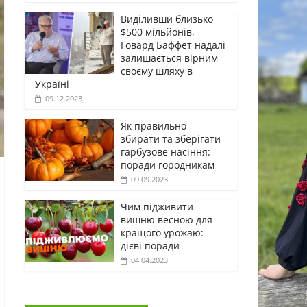
Виділивши близько
$500 мільйонів,
Говард Баффет надалі
залишається вірним
своєму шляху в
Україні
09.12.2023
Як правильно
збирати та зберігати
гарбузове насіння:
поради городникам
09.09.2023
Чим підживити
вишню весною для
кращого урожаю:
дієві поради
04.04.2023