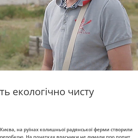
ь екологічно чисту
д Києва, на руїнах колишньої радянської ферми створили
ереробкою. На початках власники не думали про попит