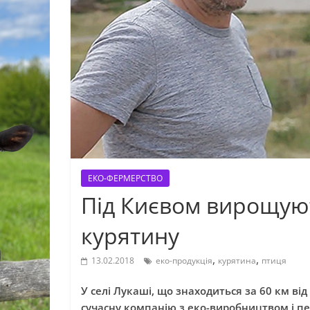
ЕКО-ФЕРМЕРСТВО
Під Києвом вирощуют
курятину
,
,
13.02.2018
еко-продукція
курятина
птиця
У селі Лукаші, що знаходиться за 60 км ві
сучасну компанію з еко-виробництвом і п