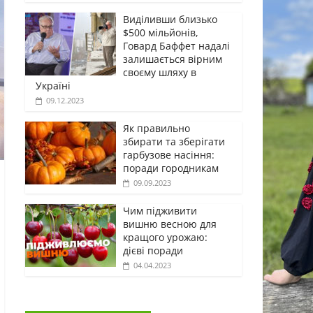
Виділивши близько
$500 мільйонів,
Говард Баффет надалі
залишається вірним
своєму шляху в
Україні
09.12.2023
Як правильно
збирати та зберігати
гарбузове насіння:
поради городникам
09.09.2023
Чим підживити
вишню весною для
кращого урожаю:
дієві поради
04.04.2023