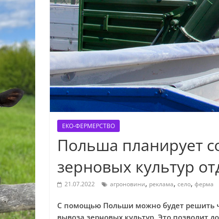
ЕКО-ФЕРМЕРСТВО
Польша планирует со
зерновых культур о
,
,
,
21.07.2022
агроновини
реклама
село
ферма
С помощью Польши можно будет решить ч
вывоза зерновых культур. Это позволит до