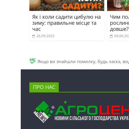
Як і коли садити цибулю на
Чим по
зиму: правильне місце та
рослин
час
довше?
26.09.2023
04.06.20
Якщо ви знайшли помилку, будь ласка, вид
ПРО НАС