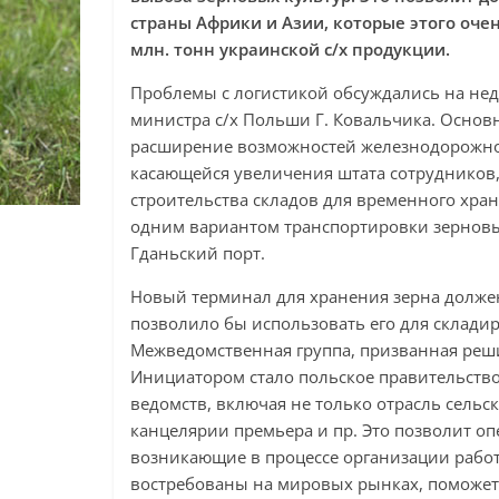
страны Африки и Азии, которые этого оче
млн. тонн украинской с/х продукции.
Проблемы с логистикой обсуждались на не
министра с/х Польши Г. Ковальчика. Осно
расширение возможностей железнодорожног
касающейся увеличения штата сотрудников,
строительства складов для временного хра
одним вариантом транспортировки зерновых
Гданьский порт.
Новый терминал для хранения зерна должен
позволило бы использовать его для складир
Межведомственная группа, призванная реши
Инициатором стало польское правительство
ведомств, включая не только отрасль сельс
канцелярии премьера и пр. Это позволит 
возникающие в процессе организации работ
востребованы на мировых рынках, поможет