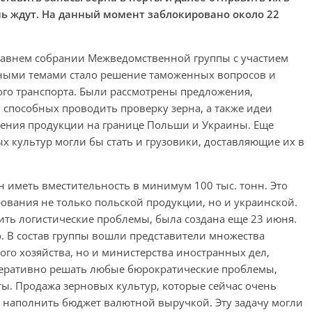
нь ждут. На данный момент заблокировано около 22
давнем собрании Межведомственной группы с участием
вными темами стало решение таможенных вопросов и
о транспорта. Были рассмотрены предложения,
 способных проводить проверку зерна, а также идеи
нения продукции на границе Польши и Украины. Еще
 культур могли бы стать и грузовики, доставляющие их в
 иметь вместительность в минимум 100 тыс. тонн. Это
ования не только польской продукции, но и украинской.
ть логистические проблемы, была создана еще 23 июня.
. В состав группы вошли представители множества
кого хозяйства, но и министерства иностранных дел,
оперативно решать любые бюрократические проблемы,
ы. Продажа зерновых культур, которые сейчас очень
 наполнить бюджет валютной выручкой. Эту задачу могли