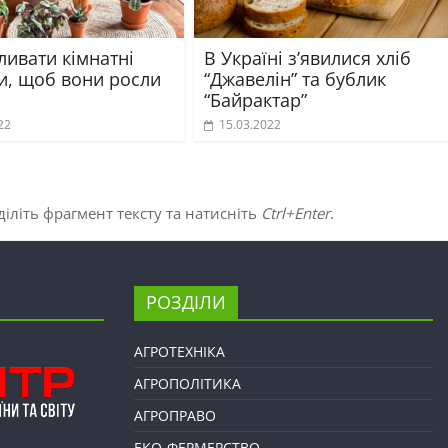
ливати кімнатні
В Україні з’явилися хліб
и, щоб вони росли
“Джавелін” та бублик
“Байрактар”
22
15.03.2022
іліть фрагмент тексту та натисніть
Ctrl+Enter
.
РОЗДІЛИ
АГРОТЕХНІКА
АГРОПОЛІТИКА
АГРОПРАВО
ЕКО-ФЕРМЕРСТВО