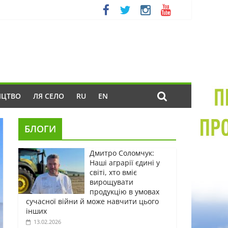
ИЦТВО
ЛЯ СЕЛО
RU
EN
БЛОГИ
Дмитро Соломчук:
Наші аграрії єдині у
світі, хто вміє
вирощувати
продукцію в умовах
сучасної війни й може навчити цього
інших
13.02.2026