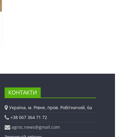
КОНТАКТИ
Україна, м. Рівне, пров. Робітничий, 6а
+38 067 364 71 72
agroc.news@gmail.com
Зворотній зв’язок