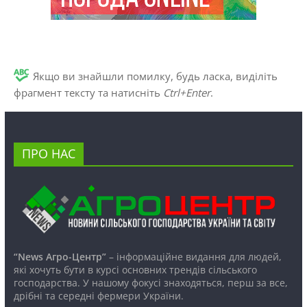
Якщо ви знайшли помилку, будь ласка, виділіть
фрагмент тексту та натисніть
Ctrl+Enter
.
ПРО НАС
“News Агро-Центр”
– інформаційне видання для людей,
які хочуть бути в курсі основних трендів сільського
господарства. У нашому фокусі знаходяться, перш за все,
дрібні та середні фермери України.