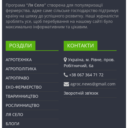
Програма
“Ля Село”
створена для популяризації
фермерства, адже саме сільське господарство підтримує
країну на шляху до успішного розвитку. Наші журналісти
зроблять усе, щоб перебування на нашому сайті було
максимально інформативним та цікавим.
РОЗДІЛИ
КОНТАКТИ
АГРОТЕХНІКА
Україна, м. Рівне, пров.
Робітничий, 6а
АГРОПОЛІТИКА
+38 067 364 71 72
АГРОПРАВО
agroc.news@gmail.com
ЕКО-ФЕРМЕРСТВО
Зворотній зв’язок
ТВАРИННИЦТВО
РОСЛИННИЦТВО
ЛЯ СЕЛО
БЛОГИ