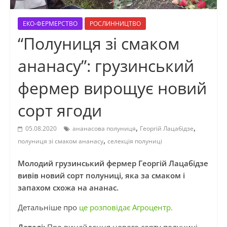
ЕКО-ФЕРМЕРСТВО
РОСЛИННИЦТВО
“Полуниця зі смаком
ананасу”: грузинський
фермер вирощує новий
сорт ягоди
,
,
05.08.2020
ананасова полуниця
Георгій Лацабідзе
,
полуниця зі смаком ананасу
селекція полуниці
Молодий грузинський фермер Георгій Лацабідзе
вивів новий сорт полуниці, яка за смаком і
запахом схожа на ананас.
Детальніше про
це розповідає Агроцентр.