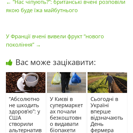
←
“Нас чіпують?”: британські вчені розповіли
якою буде їжа майбутнього
У Франції вчені вивели фрукт “нового
покоління”
→
Вас може зацікавити:
“Абсолютно
У Києві в
Сьогодні в
не шкодить
супермаркет
Україні
здоров’ю”: у
ах почали
вперше
США
безкоштовн
відзначають
створили
о видавати
День
альтернатив
біопакети
фермера