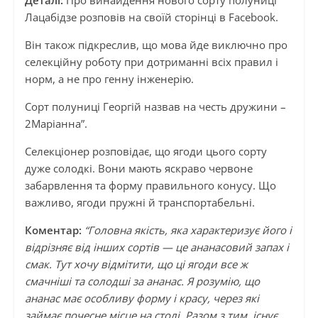
Деталі:
Про винайдення нового сорту полуниці
Лацабідзе розповів на своїй сторінці в Facebook.
Він також підкреслив, що мова йде виключно про
селекційну роботу при дотриманні всіх правил і
норм, а не про генну інженерію.
Сорт полуниці Георгій назвав на честь дружини –
2Маріанна”.
Селекціонер розповідає, що ягоди цього сорту
дуже солодкі. Вони мають яскраво червоне
забарвлення та форму правильного конусу. Що
важливо, ягоди пружні й транспортабельні.
Коментар:
“Головна якість, яка характеризує його і
відрізняє від інших сортів — це ананасовий запах і
смак. Тут хочу відмітити, що ці ягоди все ж
смачніші та солодші за ананас. Я розумію, що
ананас має особливу форму і красу, через які
займає почесне місце на столі. Разом з тим, існує