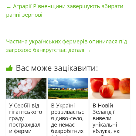
←
Аграрії Рівненщини завершують збирати
ранні зернові
Частина українських фермерів опинилася під
загрозою банкрутства: деталі
→
Вас може зацікавити:
У Сербії від
В Україні
В Новій
гігантського
розвиваєтьс
Зеландії
граду
я диво-село,
вивели
постраждал
де немає
унікальні
и ферми
безробітних
яблука, які