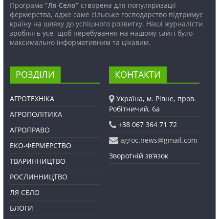
Програма
“Ля Село”
створена для популяризації
фермерства, адже саме сільське господарство підтримує
країну на шляху до успішного розвитку. Наші журналісти
зроблять усе, щоб перебування на нашому сайті було
максимально інформативним та цікавим.
РОЗДІЛИ
КОНТАКТИ
АГРОТЕХНІКА
Україна, м. Рівне, пров.
Робітничий, 6а
АГРОПОЛІТИКА
+38 067 364 71 72
АГРОПРАВО
agroc.news@gmail.com
ЕКО-ФЕРМЕРСТВО
Зворотній зв’язок
ТВАРИННИЦТВО
РОСЛИННИЦТВО
ЛЯ СЕЛО
БЛОГИ