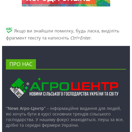
Якщо ви знайшли помилку, будь ласка, виділіть
фрагмент тексту та натисніть
Ctrl+Enter
.
ПРО НАС
“News Агро-Центр”
– інформаційне видання для людей,
які хочуть бути в курсі основних трендів сільського
господарства. У нашому фокусі знаходяться, перш за все,
дрібні та середні фермери України.