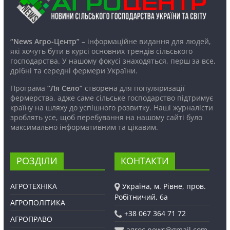
“News Агро-Центр”
– інформаційне видання для людей,
які хочуть бути в курсі основних трендів сільського
господарства. У нашому фокусі знаходяться, перш за все,
дрібні та середні фермери України.
Програма
“Ля Село”
створена для популяризації
фермерства, адже саме сільське господарство підтримує
країну на шляху до успішного розвитку. Наші журналісти
зроблять усе, щоб перебування на нашому сайті було
максимально інформативним та цікавим.
РОЗДІЛИ
КОНТАКТИ
АГРОТЕХНІКА
Україна, м. Рівне, пров.
Робітничий, 6а
АГРОПОЛІТИКА
+38 067 364 71 72
АГРОПРАВО
agroc.news@gmail.com