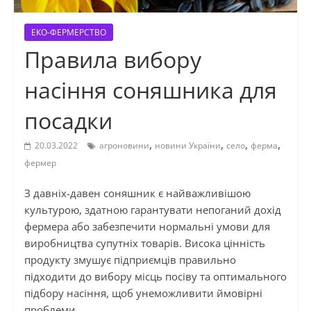
ЕКО-ФЕРМЕРСТВО
Правила вибору
насіння соняшника для
посадки
,
,
,
,
20.03.2022
агроновини
новини України
село
ферма
фермер
З давніх-давен соняшник є найважливішою
культурою, здатною гарантувати непоганий дохід
фермера або забезпечити нормальні умови для
виробництва супутніх товарів. Висока цінність
продукту змушує підприємців правильно
підходити до вибору місць посіву та оптимального
підбору насіння, щоб унеможливити ймовірні
проблеми.