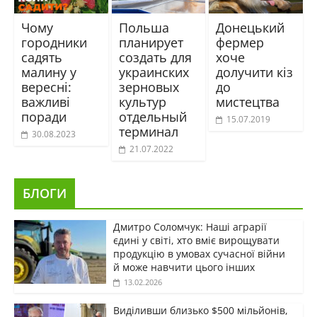
Чому
Польша
Донецький
городники
планирует
фермер
садять
создать для
хоче
малину у
украинских
долучити кіз
вересні:
зерновых
до
важливі
культур
мистецтва
поради
отдельный
15.07.2019
терминал
30.08.2023
21.07.2022
БЛОГИ
Дмитро Соломчук: Наші аграрії
єдині у світі, хто вміє вирощувати
продукцію в умовах сучасної війни
й може навчити цього інших
13.02.2026
Виділивши близько $500 мільйонів,