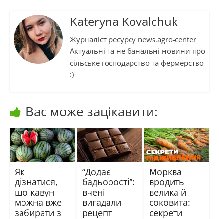
Kateryna Kovalchuk
Журналіст ресурсу news.agro-center.
Актуальні та не банальні новини про
сільське господарство та фермерство
:)
Вас може зацікавити:
Як
“Додає
Морква
дізнатися,
бадьорості”:
вродить
що кавун
вчені
велика й
можна вже
вигадали
соковита:
забирати з
рецепт
секрети