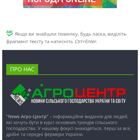
Якщо ви знайшли помилку, будь ласка, виділіть
фрагмент тексту та натисніть
Ctrl+Enter
.
ПРО НАС
“News Агро-Центр”
– інформаційне видання для людей,
які хочуть бути в курсі основних трендів сільського
господарства. У нашому фокусі знаходяться, перш за все,
дрібні та середні фермери України.