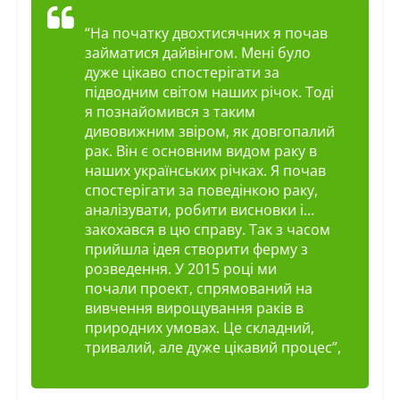
“На початку
двохтисячних
я почав
займатися дайвінгом. Мені було
дуже цікаво спостерігати за
підводним світом наших річок. Тоді
я познайомився з таким
дивовижним звіром, як довгопалий
рак. Він є основним видом раку в
наших українських річках. Я почав
спостерігати за поведінкою раку,
аналізувати, робити висновки
і
…
закохався в цю справу. Так з часом
прийшла ідея створити ферму з
розведення. У 2015 році ми
почали
проект
, спрямований на
вивчення вирощування раків в
природних умовах. Це складний,
тривалий, але дуже цікавий процес”,