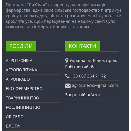
Програма
“Ля Село”
створена для популяризації
фермерства, адже саме сільське господарство підтримує
країну на шляху до успішного розвитку. Наші журналісти
зроблять усе, щоб перебування на нашому сайті було
максимально інформативним та цікавим.
РОЗДІЛИ
КОНТАКТИ
АГРОТЕХНІКА
Україна, м. Рівне, пров.
Робітничий, 6а
АГРОПОЛІТИКА
+38 067 364 71 72
АГРОПРАВО
agroc.news@gmail.com
ЕКО-ФЕРМЕРСТВО
Зворотній зв’язок
ТВАРИННИЦТВО
РОСЛИННИЦТВО
ЛЯ СЕЛО
БЛОГИ