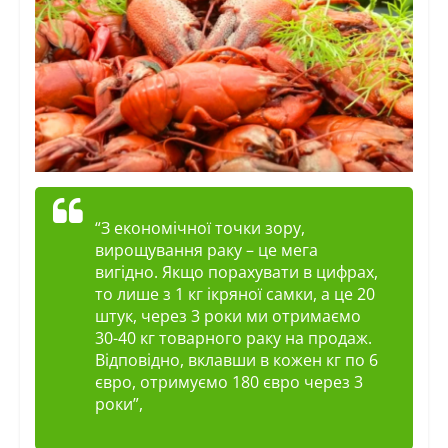
“З економічної точки зору,
вирощування раку – це
мега
вигідно. Якщо порахувати в цифрах,
то лише з 1 кг ікряної самки, а це 20
штук, через 3 роки ми отримаємо
30-40 кг товарного раку на продаж.
Відповідно, вклавши в кожен кг по 6
євро, отримуємо 180 євро через 3
роки”,