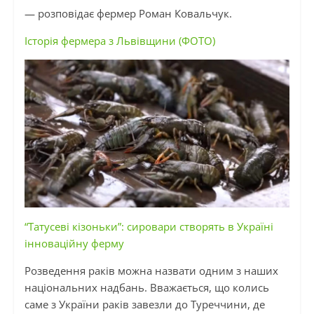
— розповідає фермер Роман Ковальчук.
Історія фермера з Львівщини (ФОТО)
“Татусеві кізоньки”: сировари створять в Україні
інноваційну ферму
Розведення раків можна назвати одним з наших
національних надбань. Вважається, що колись
саме з України раків завезли до Туреччини, де