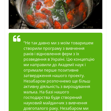
“Не так давно ми з моїм товаришем
створили програму з вивчення
раків і відновлення ферм з їх
розведення в Україні. Цю концепцію
ми направили до Академії наук і
отримали перше позитивне
затвердження нашого
проекту
.
Незабаром розпочнемо ще більш
активну діяльність з вирощування
малька. На базі нашого
господарства буде створений
науковий майданчик з вивчення
довгопалого раку. Незабаром ми