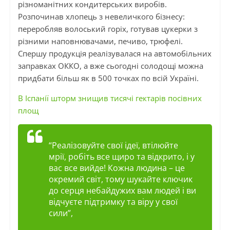
різноманітних кондитерських виробів.
Розпочинав хлопець з невеличкого бізнесу:
переробляв волоський горіх, готував цукерки з
різними наповнювачами, печиво, трюфелі.
Спершу продукція реалізувалася на автомобільних
заправках ОККО, а вже сьогодні солодощі можна
придбати більш як в 500 точках по всій Україні.
В Іспанії шторм знищив тисячі гектарів посівних
площ
“Реалізовуйте свої ідеї, втілюйте
мрії, робіть все щиро та відкрито, і у
вас все вийде! Кожна людина – це
окремий світ, тому шукайте ключик
до серця небайдужих вам людей і ви
відчуєте підтримку та віру у свої
сили”,