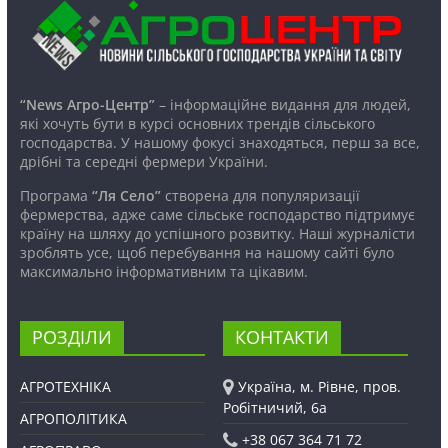
“News Агро-Центр”
– інформаційне видання для людей,
які хочуть бути в курсі основних трендів сільського
господарства. У нашому фокусі знаходяться, перш за все,
дрібні та середні фермери України.
Програма
“Ля Село”
створена для популяризації
фермерства, адже саме сільське господарство підтримує
країну на шляху до успішного розвитку. Наші журналісти
зроблять усе, щоб перебування на нашому сайті було
максимально інформативним та цікавим.
РОЗДІЛИ
КОНТАКТИ
АГРОТЕХНІКА
Україна, м. Рівне, пров.
Робітничий, 6а
АГРОПОЛІТИКА
+38 067 364 71 72