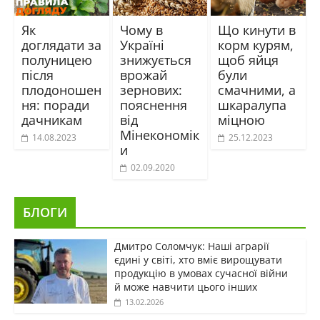
Як
Чому в
Що кинути в
доглядати за
Україні
корм курям,
полуницею
знижується
щоб яйця
після
врожай
були
плодоношен
зернових:
смачними, а
ня: поради
пояснення
шкаралупа
дачникам
від
міцною
Мінекономік
14.08.2023
25.12.2023
и
02.09.2020
БЛОГИ
Дмитро Соломчук: Наші аграрії
єдині у світі, хто вміє вирощувати
продукцію в умовах сучасної війни
й може навчити цього інших
13.02.2026