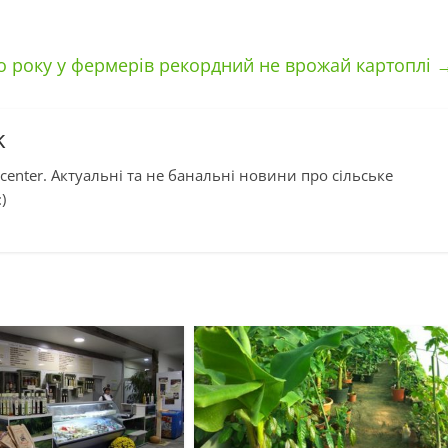
о року у фермерів рекордний не врожай картоплі
k
center. Актуальні та не банальні новини про сільське
)