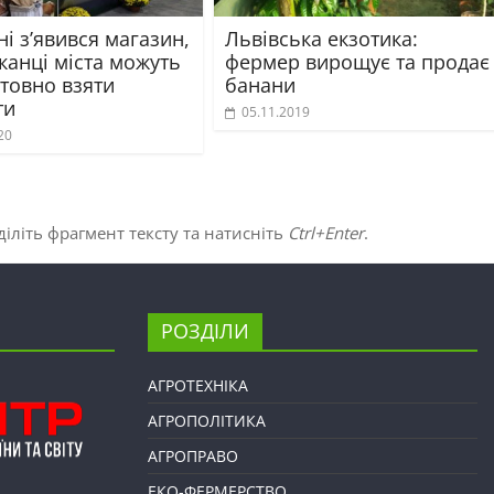
ні з’явився магазин,
Львівська екзотика:
канці міста можуть
фермер вирощує та продає
товно взяти
банани
ти
05.11.2019
20
іліть фрагмент тексту та натисніть
Ctrl+Enter
.
РОЗДІЛИ
АГРОТЕХНІКА
АГРОПОЛІТИКА
АГРОПРАВО
ЕКО-ФЕРМЕРСТВО