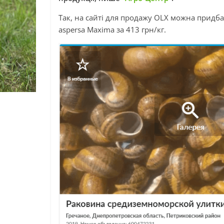
Так, на сайті для продажу OLX можна придб
aspersa Maxima за 413 грн/кг.