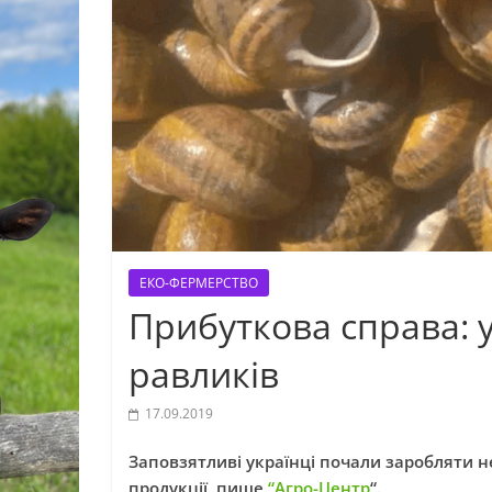
ЕКО-ФЕРМЕРСТВО
Прибуткова справа: 
равликів
17.09.2019
Заповзятливі українці почали заробляти н
продукції, пише
“Агро-Центр
“.