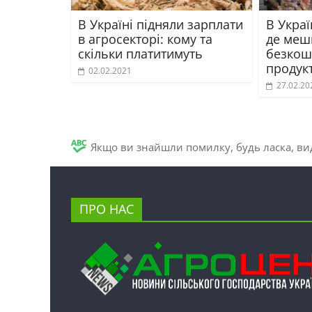
В Україні підняли зарплати
В Украї
в агросекторі: кому та
де меш
скільки платитимуть
безкош
продук
02.02.2021
27.02.20
Якщо ви знайшли помилку, будь ласка, вид
ПРО НАС