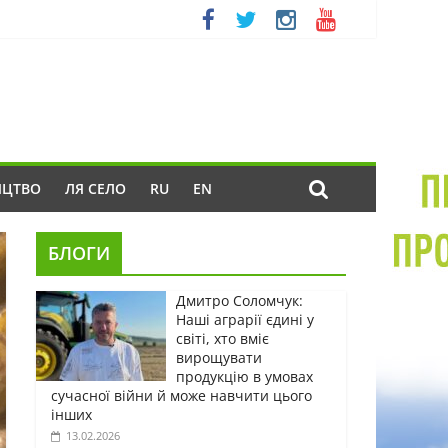
ИЦТВО
ЛЯ СЕЛО
RU
EN
БЛОГИ
Дмитро Соломчук:
Наші аграрії єдині у
світі, хто вміє
вирощувати
продукцію в умовах
сучасної війни й може навчити цього
інших
13.02.2026