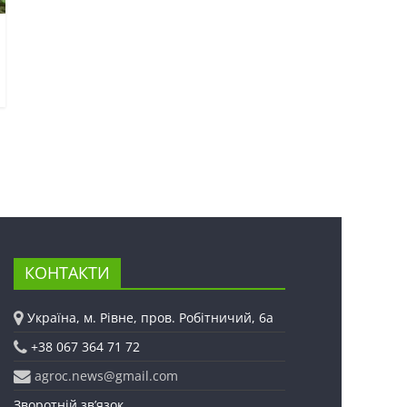
КОНТАКТИ
Україна, м. Рівне, пров. Робітничий, 6а
+38 067 364 71 72
agroc.news@gmail.com
Зворотній зв’язок