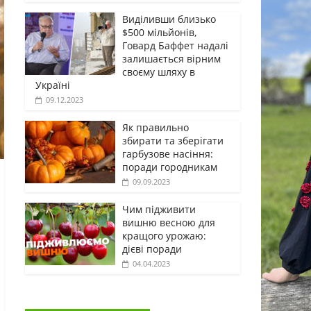
Виділивши близько
$500 мільйонів,
Говард Баффет надалі
залишається вірним
своєму шляху в
Україні
09.12.2023
Як правильно
збирати та зберігати
гарбузове насіння:
поради городникам
09.09.2023
Чим підживити
вишню весною для
кращого урожаю:
дієві поради
04.04.2023