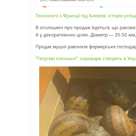
Технології з Франції під Києвом: історія усп
В оголошені про продаж йдеться, що ракови
й у декоративних цілях. Діаметр — 35-50 мм,
Продає мушлі равликів фермерське господар
“Татусеві кізоньки”: сировари створять в Ук