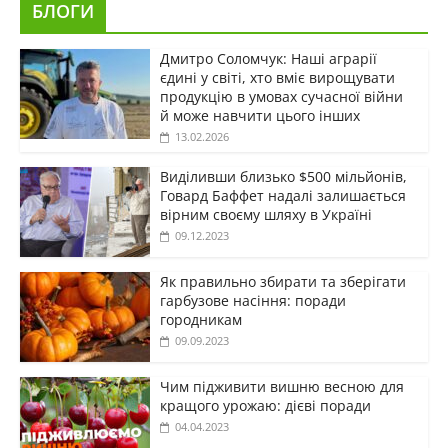
БЛОГИ
Дмитро Соломчук: Наші аграрії
єдині у світі, хто вміє вирощувати
продукцію в умовах сучасної війни
й може навчити цього інших
13.02.2026
Виділивши близько $500 мільйонів,
Говард Баффет надалі залишається
вірним своєму шляху в Україні
09.12.2023
Як правильно збирати та зберігати
гарбузове насіння: поради
городникам
09.09.2023
Чим підживити вишню весною для
кращого урожаю: дієві поради
04.04.2023