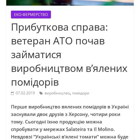
ЕКО-ФЕРМЕРСТВО
Прибуткова справа:
ветеран АТО почав
займатися
виробництвом в’ялених
помідорів
,
07.02.2019
виробництво
помідори
Перше виробництво вялених помідорів в Україні
заснували двоє друзів з Херсону, чотири роки
тому. Сьогодні їхню продукцію можна
спробувати у мережах Salateira та Il Molino.
Невдовзі “Українські в’ялені томати” можна буде