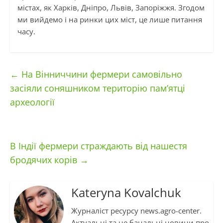
містах, як Харків, Дніпро, Львів, Запоріжжя. Згодом
ми вийдемо і на ринки цих міст, це лише питання
часу.
←
На Вінниччини фермери самовільно
засіяли соняшником територію пам’ятці
археології
В Індії фермери страждають від нашестя
бродячих корів
→
Kateryna Kovalchuk
Журналіст ресурсу news.agro-center.
Актуальні та не банальні новини про