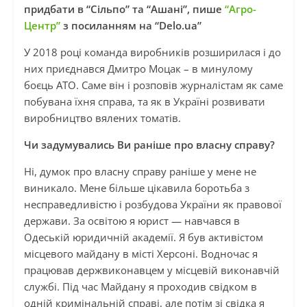
придбати в “Сільпо” та “Ашані”, пише
“Агро-
Центр”
з посиланням на “Delo.ua”
У 2018 році команда виробників розширилася і до
них приєднався Дмитро Моцак – в минулому
боєць АТО. Саме він і розповів журналістам як саме
побувана їхня справа, та як в Україні розвивати
виробництво вялених томатів.
Чи задумувались Ви раніше про власну справу?
Ні, думок про власну справу раніше у мене не
виникало. Мене більше цікавила боротьба з
несправедливістю і розбудова України як правової
держави. За освітою я юрист — навчався в
Одеській юридичній академії. Я був активістом
місцевого майдану в місті Херсоні. Водночас я
працював держвиконавцем у місцевій виконавчій
службі. Під час Майдану я проходив свідком в
одній кримінальній справі, але потім зі свідка я