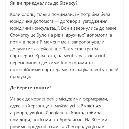
Як ви приєднались до бізнесу?
Коли хлопці тільки починали, їм потрібна була
юридична допомога — договори, узгодження,
юридичні консультації. Вони звернулись до мене.
Спочатку це було на рівні дружньої допомоги, а
потім в певний момент мені запропонували
долучитись серйозніше. Так я став третім
партнером. Крім того, на мені зараз зав’язані
перемовини з деякими інвесторами та
потенційними партнерами, які зацікавлені у нашій
продукції.
Де берете томати?
У нас є домовленості з місцевими фермерами,
адже на Херсонщині майже усі займаються
агропродукцією. Спеціальна бригада збирає
помідори, потім ми їх обробляємо. На 30% ми
робимо продукцію самі, а 70% продукції нам