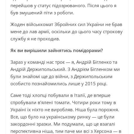
перейшов у статус підозрюваного. Після цього я
був змушений піти з роботи.
Жоден військкомат Збройних сил України не брав
мене до лав армії, оскільки до цього часу строкову
службу я не проходив.
Як ви вирішили зайнятись помідорами?
Зараз у команді нас троє — я, Андрій Бігленко та
Андрій Держипольський. З Андрієм Бігленком ми
були знайомі ще до війни, з Держипольським
особисто познайомились лише у 2015 році.
Саме тоді хлопці побували в Італії, де вперше
спробували в’ялені томати. Чотири роки тому в
Україні їх ніхто не виробляв. Ніша була порожня.
Все, що було на українському ринку — це були
закордонні зразки. Ми подумали, що це взагалі
перспективна ніша, тим паче ми всі з Херсона — в