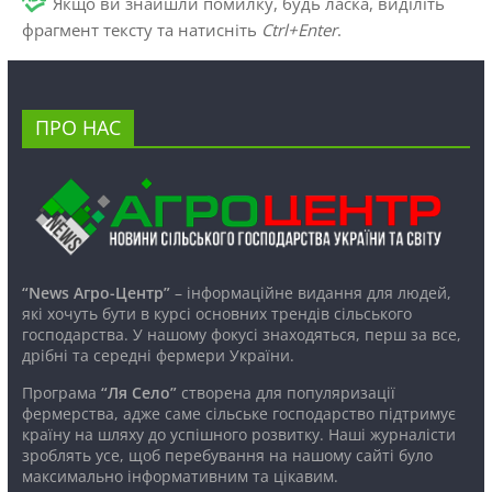
Якщо ви знайшли помилку, будь ласка, виділіть
фрагмент тексту та натисніть
Ctrl+Enter
.
ПРО НАС
“News Агро-Центр”
– інформаційне видання для людей,
які хочуть бути в курсі основних трендів сільського
господарства. У нашому фокусі знаходяться, перш за все,
дрібні та середні фермери України.
Програма
“Ля Село”
створена для популяризації
фермерства, адже саме сільське господарство підтримує
країну на шляху до успішного розвитку. Наші журналісти
зроблять усе, щоб перебування на нашому сайті було
максимально інформативним та цікавим.