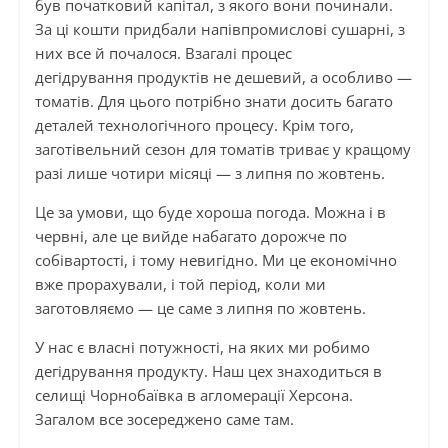
був початковий капітал, з якого вони починали.
За ці кошти придбали напівпромислові сушарні, з
них все й почалося. Взагалі процес
дегідрування продуктів не дешевий, а особливо —
томатів. Для цього потрібно знати досить багато
деталей технологічного процесу. Крім того,
заготівельний сезон для томатів триває у кращому
разі лише чотири місяці — з липня по жовтень.
Це за умови, що буде хороша погода. Можна і в
червні, але це вийде набагато дорожче по
собівартості, і тому невигідно. Ми це економічно
вже прорахували, і той період, коли ми
заготовляємо — це саме з липня по жовтень.
У нас є власні потужності, на яких ми робимо
дегідрування продукту. Наш цех знаходиться в
селищі Чорнобаївка в агломерації Херсона.
Загалом все зосереджено саме там.