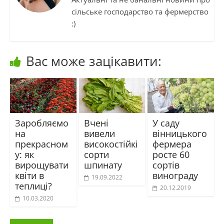
сільське господарство та фермерство
:)
Вас може зацікавити:
Заробляємо
Вчені
У саду
на
вивели
вінницького
прекрасном
високостійкі
фермера
у: як
сорти
росте 60
вирощувати
шпинату
сортів
квіти в
винограду
19.09.2022
теплиці?
20.12.2019
10.03.2020