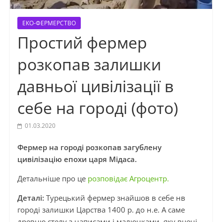
ЕКО-ФЕРМЕРСТВО
Простий фермер
розкопав залишки
давньої цивілізації в
себе на городі (фото)
01.03.2020
Фермер на городі розкопав загублену
цивілізацію епохи царя Мідаса.
Детальніше про це
розповідає Агроцентр.
Деталі:
Турецький фермер знайшов в себе нв
городі залишки Царства 1400 р. до н.е. А саме
древню стелу з написами і малюнками, яку вчені