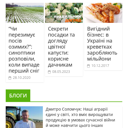
“Чи
Секрети
Вигідний
перезимує
посадки та
бізнес: в
посів
догляду
Україні на
озимих?”:
цвітної
креветках
синоптики
капусти:
заробляють
розповіли,
корисне
мільйони
коли випаде
дачникам
10.12.2017
перший сніг
08.05.2023
28.10.2020
БЛОГИ
Дмитро Соломчук: Наші аграрії
єдині у світі, хто вміє вирощувати
продукцію в умовах сучасної війни
й може навчити цього інших